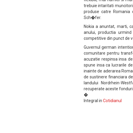
trebuie intaritati muncitor
produse catre Romania 
Sch�fer.
Nokia a anuntat, marti, c
anului, productia urmind
competitive din punct de ve
Guvernul german intention
comunitare pentru transf
acuzatie respinsa insa de
spune insa ca lucrarile de
inainte de aderarea Romanie
de sustinere financiara de
landului Nordrhein-Westf
recuperate aceste fonduri
�
Integral in
Cotidianul