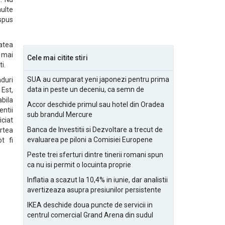
multe
spus
tatea
 mai
Cele mai citite stiri
i.
SUA au cumparat yeni japonezi pentru prima
duri
data in peste un deceniu, ca semn de
Est,
prietenie
bila
Accor deschide primul sau hotel din Oradea
entii
sub brandul Mercure
iciat
Banca de Investitii si Dezvoltare a trecut de
artea
evaluarea pe piloni a Comisiei Europene
t fi
Peste trei sferturi dintre tinerii romani spun
ca nu isi permit o locuinta proprie
Inflatia a scazut la 10,4% in iunie, dar analistii
avertizeaza asupra presiunilor persistente
pentru IMM-uri
IKEA deschide doua puncte de servicii in
centrul comercial Grand Arena din sudul