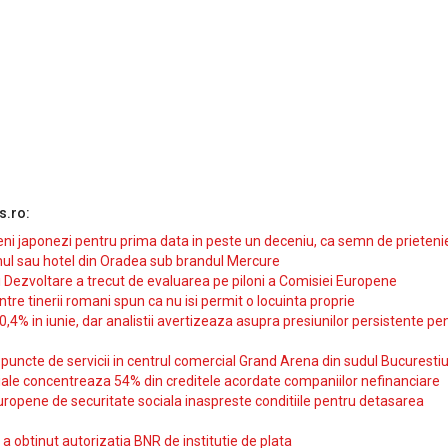
s.ro:
i japonezi pentru prima data in peste un deceniu, ca semn de prieteni
ul sau hotel din Oradea sub brandul Mercure
si Dezvoltare a trecut de evaluarea pe piloni a Comisiei Europene
intre tinerii romani spun ca nu isi permit o locuinta proprie
10,4% in iunie, dar analistii avertizeaza asupra presiunilor persistente pe
uncte de servicii in centrul comercial Grand Arena din sudul Bucurestiu
iale concentreaza 54% din creditele acordate companiilor nefinanciare
uropene de securitate sociala inaspreste conditiile pentru detasarea
obtinut autorizatia BNR de institutie de plata