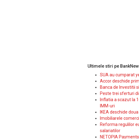
Ultimele stiri pe BankNew
SUA au cumparat yen
Accor deschide prim
Banca de Investitii 
Peste trei sferturi d
Inflatia a scazut la 
IMM-uri
IKEA deschide doua p
Imobiliarele comerc
Reforma regulilor e
salariatilor
NETOPIA Payments a 