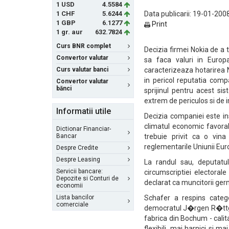
1 USD
4.5584
1 CHF
5.6244
Data publicarii: 19-01-2008
1 GBP
6.1277
Print
1 gr. aur
632.7824
Curs BNR complet
Decizia firmei Nokia de a
Convertor valutar
sa faca valuri in Europ
Curs valutar banci
caracterizeaza hotarirea 
in pericol reputatia com
Convertor valutar
bănci
sprijinul pentru acest si
extrem de periculos si de i
Informatii utile
Decizia companiei este i
climatul economic favora
Dictionar Financiar-
Bancar
trebuie privit ca o vin
reglementarile Uniunii Eu
Despre Credite
Despre Leasing
La randul sau, deputatu
Servicii bancare:
circumscriptiei electora
Depozite si Conturi de
declarat ca muncitorii germ
economii
Lista bancilor
Schafer a respins categor
comerciale
democratul J�rgen R�ttgers
fabrica din Bochum - calit
flexibili, mai harnici si 