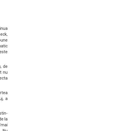
inua
eck,
pune
atic
 este
, de
t nu
ecta
rtea
j, a
tin-
de la
 "mai
a. Nu