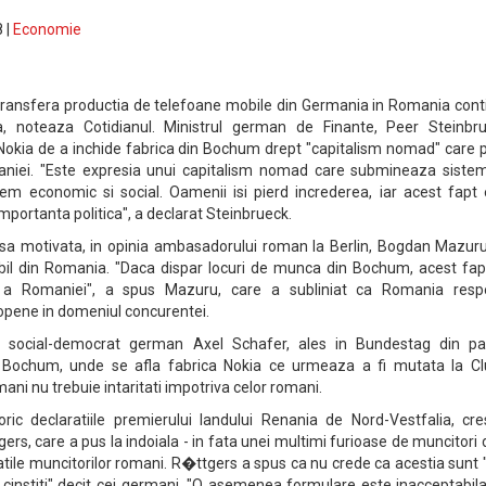
 |
Economie
 transfera productia de telefoane mobile din Germania in Romania cont
a, noteaza Cotidianul. Ministrul german de Finante, Peer Steinbru
Nokia de a inchide fabrica din Bochum drept "capitalism nomad" care 
paniei. "Este expresia unui capitalism nomad care submineaza sistem
stem economic si social. Oamenii isi pierd increderea, iar acest fapt
mportanta politica", a declarat Steinbrueck.
nsa motivata, in opinia ambasadorului roman la Berlin, Bogdan Mazuru
bil din Romania. "Daca dispar locuri de munca din Bochum, acest fap
a a Romaniei", a spus Mazuru, care a subliniat ca Romania resp
ropene in domeniul concurentei.
l social-democrat german Axel Schafer, ales in Bundestag din pa
le Bochum, unde se afla fabrica Nokia ce urmeaza a fi mutata la Clu
ani nu trebuie intaritati impotriva celor romani.
ic declaratiile premierului landului Renania de Nord-Vestfalia, cres
, care a pus la indoiala - in fata unei multimi furioase de muncitori 
atile muncitorilor romani. R�ttgers a spus ca nu crede ca acestia sunt
mai cinstiti" decit cei germani. "O asemenea formulare este inacceptabil