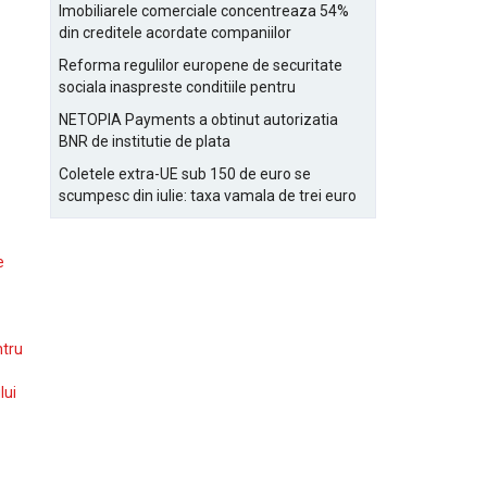
Bucurestiului
Imobiliarele comerciale concentreaza 54%
din creditele acordate companiilor
nefinanciare
Reforma regulilor europene de securitate
sociala inaspreste conditiile pentru
detasarea salariatilor
NETOPIA Payments a obtinut autorizatia
BNR de institutie de plata
Coletele extra-UE sub 150 de euro se
scumpesc din iulie: taxa vamala de trei euro
pe articol, adaugata la taxa logistica
e
ntru
lui