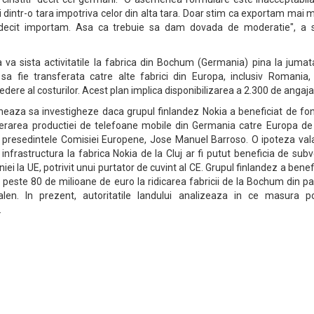
ii dintr-o tara impotriva celor din alta tara. Doar stim ca exportam mai 
decit importam. Asa ca trebuie sa dam dovada de moderatie", a 
a va sista activitatile la fabrica din Bochum (Germania) pina la juma
 sa fie transferata catre alte fabrici din Europa, inclusiv Romania,
dere al costurilor. Acest plan implica disponibilizarea a 2.300 de angajat
eaza sa investigheze daca grupul finlandez Nokia a beneficiat de fon
erarea productiei de telefoane mobile din Germania catre Europa de 
 presedintele Comisiei Europene, Jose Manuel Barroso. O ipoteza vala
 infrastructura la fabrica Nokia de la Cluj ar fi putut beneficia de subv
i la UE, potrivit unui purtator de cuvint al CE. Grupul finlandez a benef
 peste 80 de milioane de euro la ridicarea fabricii de la Bochum din p
alen. In prezent, autoritatile landului analizeaza in ce masura po
.