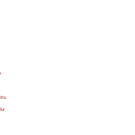
e
ntru
lui