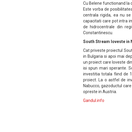
Cu Belene functionand la 
Este vorba de posibilitate
centrala rigida, ea nu 
capacitati care pot intra 
de hidrocentrale din reg
Constantinescu.
South Stream loveste in
Cat priveste proiectul So
in Bulgaria si apoi mai dep
un proiect care loveste di
isi spun mari sperante. S
investitia totala fiind de
proiect. La o astfel de i
Nabucco, gazoductul care v
opreste in Austria.
Gandul.info