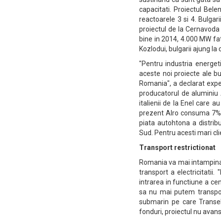
capacitati. Proiectul Bel
reactoarele 3 si 4. Bulgar
proiectul de la Cernavoda 
bine in 2014, 4.000 MW fat
Kozlodui, bulgarii ajung la
"Pentru industria energet
aceste noi proiecte ale b
Romania", a declarat expe
producatorul de aluminiu A
italienii de la Enel care 
prezent Alro consuma 7% d
piata autohtona a distribu
Sud. Pentru acesti mari cli
Transport restrictionat
Romania va mai intampina 
transport a electricitati
intrarea in functiune a ce
sa nu mai putem transpor
submarin pe care Transele
fonduri, proiectul nu avan