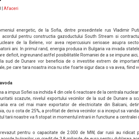
 |
Afaceri
domeniul energetic, de la Sofia, dintre presedintele rus Vladimir Put
ca acordul pentru constructia gazoductului South Stream si contractu
nucleare de la Belene, vor avea repercusiuni serioase asupra sector
torii ani. In primul rand, energia produsa in Bulgaria va invada statel
e deficit, ingreunand astfel posibilitatile Romaniei de a se impune aici, 
e la sud de Dunare vor beneficia de o investitie extrem de important
le, pe care tara noastra inca nu stie foarte sigur daca o va avea, fiind 
navoda
a impus Sofiei sa inchida 4 din cele 6 reactoare de la centrala nuclea
uritatii scazute, nivelul exportului vecinilor de la sud de Dunare a s
garia era cel mai mare exportator de electricitate din Balcani, deti
a, cu o cota de 25%, a profitat de deriva vecinilor si a inceput sa vand
ul tarii noastre va fi stopat in momentul intrarii in functiune a centralei 
 prevazut pentru o capacitate de 2.000 de MW, dar rusii au ridicat p
acorde bulgarilor un credit de 3,8 miliarde de euro pentru dublarea ac