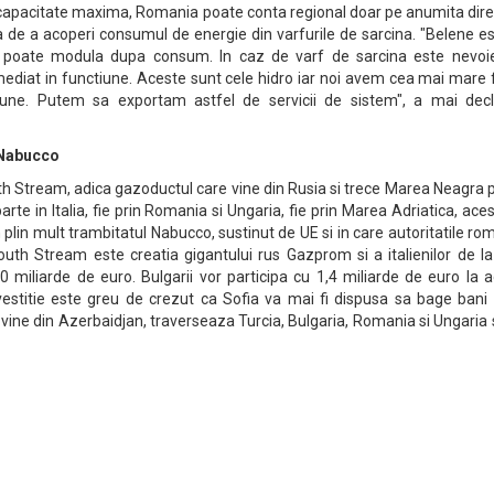
capacitate maxima, Romania poate conta regional doar pe anumita direc
a de a acoperi consumul de energie din varfurile de sarcina. "Belene e
se poate modula dupa consum. In caz de varf de sarcina este nevoi
imediat in functiune. Aceste sunt cele hidro iar noi avem cea mai mare 
iune. Putem sa exportam astfel de servicii de sistem", a mai decl
 Nabucco
uth Stream, adica gazoductul care vine din Rusia si trece Marea Neagra
arte in Italia, fie prin Romania si Ungaria, fie prin Marea Adriatica, ace
n plin mult trambitatul Nabucco, sustinut de UE si in care autoritatile r
outh Stream este creatia gigantului rus Gazprom si a italienilor de la
 10 miliarde de euro. Bulgarii vor participa cu 1,4 miliarde de euro la 
nvestitie este greu de crezut ca Sofia va mai fi dispusa sa bage bani 
ine din Azerbaidjan, traverseaza Turcia, Bulgaria, Romania si Ungaria 