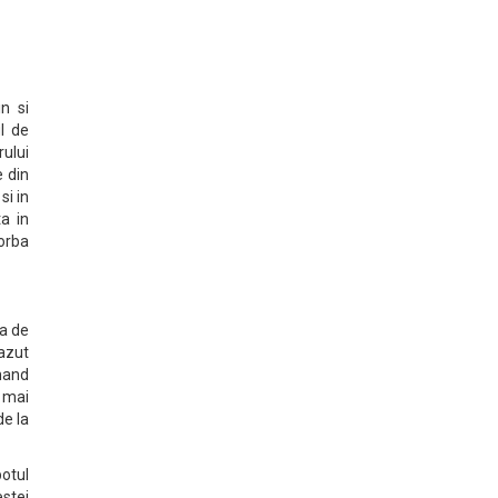
in si
l de
ului
e din
si in
a in
vorba
ra de
cazut
nand
a mai
de la
otul
estei