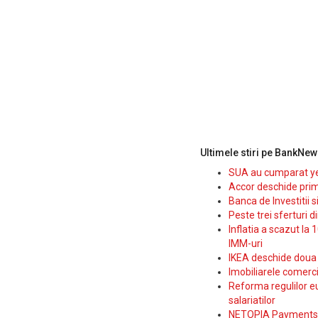
Ultimele stiri pe BankNew
SUA au cumparat yen
Accor deschide prim
Banca de Investitii 
Peste trei sferturi d
Inflatia a scazut la 
IMM-uri
IKEA deschide doua p
Imobiliarele comerc
Reforma regulilor e
salariatilor
NETOPIA Payments a 