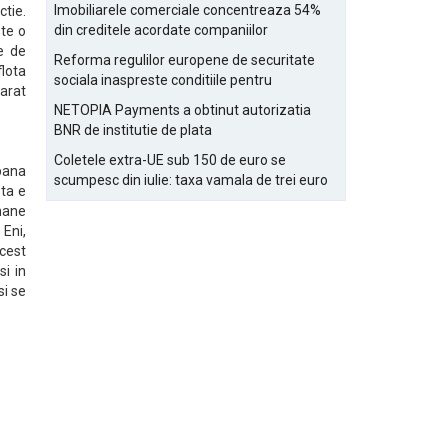
Bucurestiului
Imobiliarele comerciale concentreaza 54%
tie.
din creditele acordate companiilor
ste o
nefinanciare
e de
Reforma regulilor europene de securitate
flota
sociala inaspreste conditiile pentru
arat
detasarea salariatilor
NETOPIA Payments a obtinut autorizatia
BNR de institutie de plata
Coletele extra-UE sub 150 de euro se
 pana
scumpesc din iulie: taxa vamala de trei euro
sta e
pe articol, adaugata la taxa logistica
omane
 Eni,
acest
si in
si se