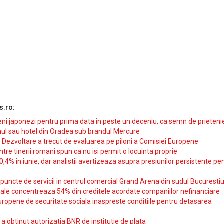
s.ro:
i japonezi pentru prima data in peste un deceniu, ca semn de prieteni
ul sau hotel din Oradea sub brandul Mercure
si Dezvoltare a trecut de evaluarea pe piloni a Comisiei Europene
intre tinerii romani spun ca nu isi permit o locuinta proprie
10,4% in iunie, dar analistii avertizeaza asupra presiunilor persistente pe
uncte de servicii in centrul comercial Grand Arena din sudul Bucurestiu
iale concentreaza 54% din creditele acordate companiilor nefinanciare
uropene de securitate sociala inaspreste conditiile pentru detasarea
obtinut autorizatia BNR de institutie de plata