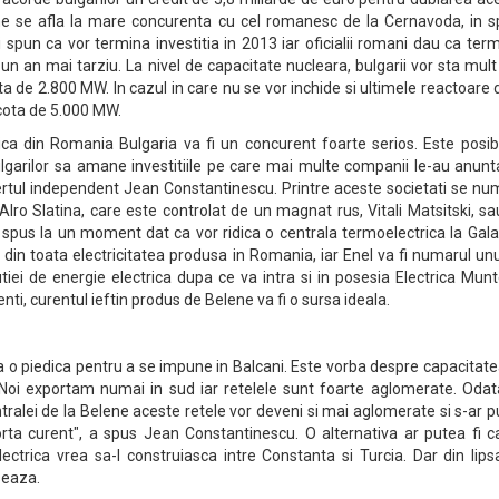
ene se afla la mare concurenta cu cel romanesc de la Cernavoda, in s
ii spun ca vor termina investitia in 2013 iar oficialii romani dau ca ter
un an mai tarziu. La nivel de capacitate nucleara, bulgarii vor sta mul
a de 2.800 MW. In cazul in care nu se vor inchide si ultimele reactoare 
 cota de 5.000 MW.
ica din Romania Bulgaria va fi un concurent foarte serios. Este posib
ulgarilor sa amane investitiile pe care mai multe companii le-au anunt
rtul independent Jean Constantinescu. Printre aceste societati se nu
lro Slatina, care este controlat de un magnat rus, Vitali Matsitski, s
au spus la un moment dat ca vor ridica o centrala termoelectrica la Galat
in toata electricitatea produsa in Romania, iar Enel va fi numarul un
tiei de energie electrica dupa ce va intra si in posesia Electrica Mun
enti, curentul ieftin produs de Belene va fi o sursa ideala.
o piedica pentru a se impune in Balcani. Este vorba despre capacitate
i. "Noi exportam numai in sud iar retelele sunt foarte aglomerate. Oda
ntralei de la Belene aceste retele vor deveni si mai aglomerate si s-ar 
ta curent", a spus Jean Constantinescu. O alternativa ar putea fi ca
ctrica vrea sa-l construiasca intre Constanta si Turcia. Dar din lips
seaza.