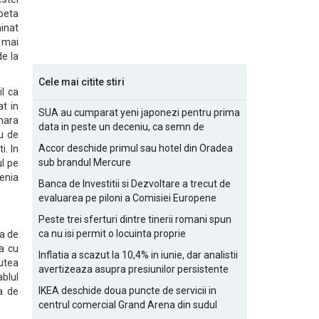
peta
minat
t mai
de la
Cele mai citite stiri
il ca
at in
SUA au cumparat yeni japonezi pentru prima
mara
data in peste un deceniu, ca semn de
au de
prietenie
Accor deschide primul sau hotel din Oradea
i. In
sub brandul Mercure
ul pe
tenia
Banca de Investitii si Dezvoltare a trecut de
evaluarea pe piloni a Comisiei Europene
Peste trei sferturi dintre tinerii romani spun
ca nu isi permit o locuinta proprie
a de
ta cu
Inflatia a scazut la 10,4% in iunie, dar analistii
putea
avertizeaza asupra presiunilor persistente
blul
pentru IMM-uri
IKEA deschide doua puncte de servicii in
a de
centrul comercial Grand Arena din sudul