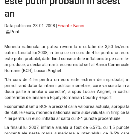
este putin probabil in acest
an
Data publicarii: 23-01-2008 |
Finante-Banci
Print
Moneda nationala ar putea reveni la o cotatie de 3,50 lei/euro
catre sfarsitul lui 2008, in timp ce un curs de 4 lei pentru un euro
este putin probabil, date fiind consecintele inflationiste pe care le-
ar produce, a declarat, marti, economistul sef al Bancii Comerciale
Romane (BCR), Lucian Anghel.
"Un curs de 4 lei pentru un euro este extrem de improbabil, in
primul rand datorita intaririi politicii monetare, care va suscita in a
doua parte a anului o corectie", a spus Lucian Anghel, in cadrul
conferintei de lansare a Equity Romanian Country Report.
Economistul sef a BCR a precizat ca la valoarea actuala, apropiata
de 3,80 lei/euro, moneda nationala este subevaluata, in timp ce la
4 lei pentru un euro, inflatia ar salta cu 3-4 puncte procentuale.
La finalul lui 2007, inflatia anuala a fost de 6,57%, cu 1,5 puncte
procentuale peste marja superioara a intervalului de 3-5% care