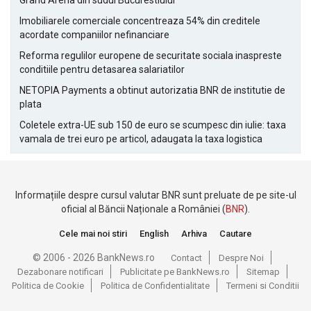
Grand Arena din sudul Bucurestiului
Imobiliarele comerciale concentreaza 54% din creditele
acordate companiilor nefinanciare
Reforma regulilor europene de securitate sociala inaspreste
conditiile pentru detasarea salariatilor
NETOPIA Payments a obtinut autorizatia BNR de institutie de
plata
Coletele extra-UE sub 150 de euro se scumpesc din iulie: taxa
vamala de trei euro pe articol, adaugata la taxa logistica
Informațiile despre cursul valutar BNR sunt preluate de pe site-ul
oficial al Băncii Naționale a României (
BNR
).
Cele mai noi stiri
English
Arhiva
Cautare
© 2006 - 2026 BankNews.ro
Contact
Despre Noi
Dezabonare notificari
Publicitate pe BankNews.ro
Sitemap
Politica de Cookie
Politica de Confidentialitate
Termeni si Conditii