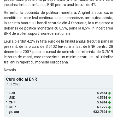
incadrea tinta de inflatie a BNR pentru anul trecut, de 4%.
Referitor la dobanda de politica monetara, Anghel a spus ca, in
conditiile in care leul continua sa se deprecieze, am putea asista,
la sedinta boardului bancii centrale din 4 februarie, la o majorare a
dobanzii de politica monetara cu 0,5%, pana la 8,5%, in incercarea
BNR de a oferi suport monedei nationale.
Leul a pierdut 4,2% in fata euro de la finalul anului trecut si pana in
prezent, de la o curs de 3,6102 lei/euro afisat de BNR pentru 28
decembrie 2007 pana la cursul de schimb de referinta de 3,7619
lei/euro de marti, care reprezinta un minim pentru leu al ultimilor
trei ani in raport cu moneda europeana.
NewsIn
Curs oficial BNR
7.08.2026
1 EUR
5.2554
1 USD
4.5584
1 CHF
5.6244
1 GBP
6.1277
1 gr. aur
632.7824