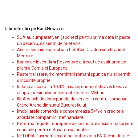
Ultimele stiri pe BankNews.ro:
SUA au cumparat yeni japonezi pentru prima data in peste
un deceniu, ca semn de prietenie
Accor deschide primul sau hotel din Oradea sub brandul
Mercure
Banca de Investitii si Dezvoltare a trecut de evaluarea pe
piloni a Comisiei Europene
Peste trei sferturi dintre tinerii romani spun ca nu isi permit
o locuinta proprie
Inflatia a scazut la 10,4% in iunie, dar analistii avertizeaza
asupra presiunilor persistente pentru IMM-uri
IKEA deschide doua puncte de servicii in centrul comercial
Grand Arena din sudul Bucurestiului
Imobiliarele comerciale concentreaza 54% din creditele
acordate companiilor nefinanciare
Reforma regulilor europene de securitate sociala inaspreste
conditiile pentru detasarea salariatilor
NETOPIA Payments a obtinut autorizatia BNR de institutie