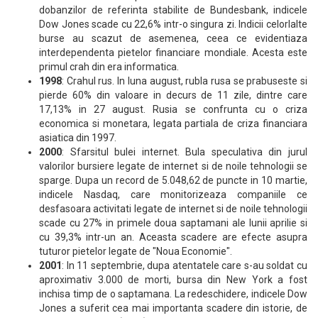
dobanzilor de referinta stabilite de Bundesbank, indicele
Dow Jones scade cu 22,6% intr-o singura zi. Indicii celorlalte
burse au scazut de asemenea, ceea ce evidentiaza
interdependenta pietelor financiare mondiale. Acesta este
primul crah din era informatica.
1998
: Crahul rus. In luna august, rubla rusa se prabuseste si
pierde 60% din valoare in decurs de 11 zile, dintre care
17,13% in 27 august. Rusia se confrunta cu o criza
economica si monetara, legata partiala de criza financiara
asiatica din 1997.
2000
: Sfarsitul bulei internet. Bula speculativa din jurul
valorilor bursiere legate de internet si de noile tehnologii se
sparge. Dupa un record de 5.048,62 de puncte in 10 martie,
indicele Nasdaq, care monitorizeaza companiile ce
desfasoara activitati legate de internet si de noile tehnologii
scade cu 27% in primele doua saptamani ale lunii aprilie si
cu 39,3% intr-un an. Aceasta scadere are efecte asupra
tuturor pietelor legate de "Noua Economie".
2001
: In 11 septembrie, dupa atentatele care s-au soldat cu
aproximativ 3.000 de morti, bursa din New York a fost
inchisa timp de o saptamana. La redeschidere, indicele Dow
Jones a suferit cea mai importanta scadere din istorie, de