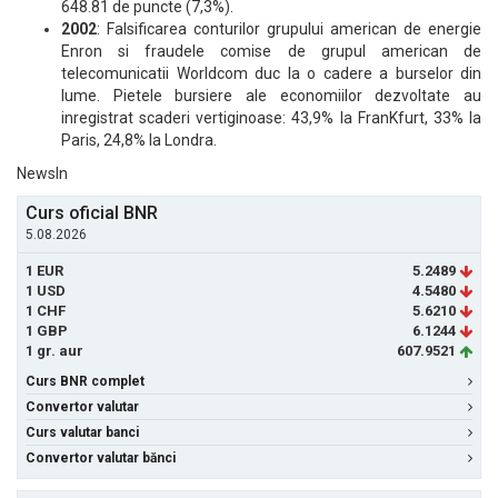
648.81 de puncte (7,3%).
2002
: Falsificarea conturilor grupului american de energie
Enron si fraudele comise de grupul american de
telecomunicatii Worldcom duc la o cadere a burselor din
lume. Pietele bursiere ale economiilor dezvoltate au
inregistrat scaderi vertiginoase: 43,9% la FranKfurt, 33% la
Paris, 24,8% la Londra.
NewsIn
Curs oficial BNR
5.08.2026
1 EUR
5.2489
1 USD
4.5480
1 CHF
5.6210
1 GBP
6.1244
1 gr. aur
607.9521
Curs BNR complet
Convertor valutar
Curs valutar banci
Convertor valutar bănci