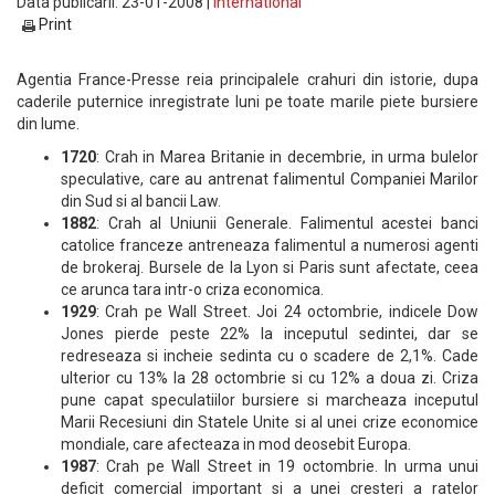
Data publicarii: 23-01-2008 |
International
Print
Agentia France-Presse reia principalele crahuri din istorie, dupa
caderile puternice inregistrate luni pe toate marile piete bursiere
din lume.
1720
: Crah in Marea Britanie in decembrie, in urma bulelor
speculative, care au antrenat falimentul Companiei Marilor
din Sud si al bancii Law.
1882
: Crah al Uniunii Generale. Falimentul acestei banci
catolice franceze antreneaza falimentul a numerosi agenti
de brokeraj. Bursele de la Lyon si Paris sunt afectate, ceea
ce arunca tara intr-o criza economica.
1929
: Crah pe Wall Street. Joi 24 octombrie, indicele Dow
Jones pierde peste 22% la inceputul sedintei, dar se
redreseaza si incheie sedinta cu o scadere de 2,1%. Cade
ulterior cu 13% la 28 octombrie si cu 12% a doua zi. Criza
pune capat speculatiilor bursiere si marcheaza inceputul
Marii Recesiuni din Statele Unite si al unei crize economice
mondiale, care afecteaza in mod deosebit Europa.
1987
: Crah pe Wall Street in 19 octombrie. In urma unui
deficit comercial important si a unei cresteri a ratelor