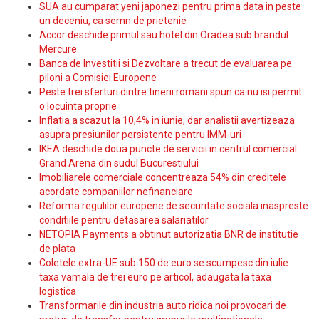
SUA au cumparat yeni japonezi pentru prima data in peste
un deceniu, ca semn de prietenie
Accor deschide primul sau hotel din Oradea sub brandul
Mercure
Banca de Investitii si Dezvoltare a trecut de evaluarea pe
piloni a Comisiei Europene
Peste trei sferturi dintre tinerii romani spun ca nu isi permit
o locuinta proprie
Inflatia a scazut la 10,4% in iunie, dar analistii avertizeaza
asupra presiunilor persistente pentru IMM-uri
IKEA deschide doua puncte de servicii in centrul comercial
Grand Arena din sudul Bucurestiului
Imobiliarele comerciale concentreaza 54% din creditele
acordate companiilor nefinanciare
Reforma regulilor europene de securitate sociala inaspreste
conditiile pentru detasarea salariatilor
NETOPIA Payments a obtinut autorizatia BNR de institutie
de plata
Coletele extra-UE sub 150 de euro se scumpesc din iulie:
taxa vamala de trei euro pe articol, adaugata la taxa
logistica
Transformarile din industria auto ridica noi provocari de