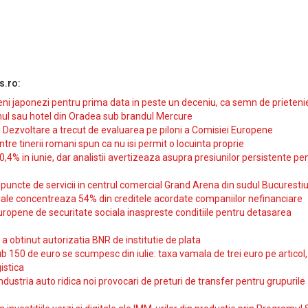
s.ro:
i japonezi pentru prima data in peste un deceniu, ca semn de prieteni
ul sau hotel din Oradea sub brandul Mercure
si Dezvoltare a trecut de evaluarea pe piloni a Comisiei Europene
intre tinerii romani spun ca nu isi permit o locuinta proprie
10,4% in iunie, dar analistii avertizeaza asupra presiunilor persistente pe
uncte de servicii in centrul comercial Grand Arena din sudul Bucurestiu
iale concentreaza 54% din creditele acordate companiilor nefinanciare
uropene de securitate sociala inaspreste conditiile pentru detasarea
obtinut autorizatia BNR de institutie de plata
b 150 de euro se scumpesc din iulie: taxa vamala de trei euro pe articol,
istica
ndustria auto ridica noi provocari de preturi de transfer pentru grupurile