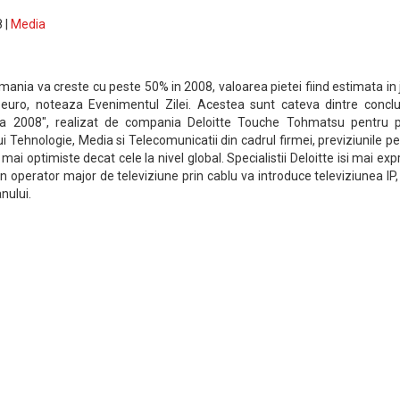
 |
Media
omania va creste cu peste 50% in 2008, valoarea pietei fiind estimata in 
 euro, noteaza Evenimentul Zilei. Acestea sunt cateva dintre concluz
dia 2008", realizat de compania Deloitte Touche Tohmatsu pentru p
ui Tehnologie, Media si Telecomunicatii din cadrul firmei, previziunile p
mai optimiste decat cele la nivel global. Specialistii Deloitte isi mai ex
n operator major de televiziune prin cablu va introduce televiziunea IP,
anului.