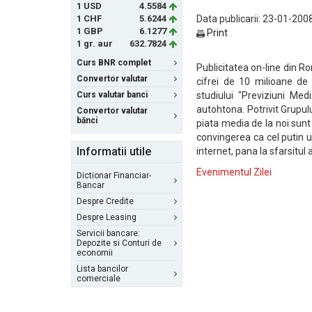
1 USD
4.5584
1 CHF
5.6244
Data publicarii: 23-01-2008
1 GBP
6.1277
Print
1 gr. aur
632.7824
Curs BNR complet
Publicitatea on-line din R
Convertor valutar
cifrei de 10 milioane de
Curs valutar banci
studiului "Previziuni Me
autohtona. Potrivit Grupul
Convertor valutar
bănci
piata media de la noi sunt 
convingerea ca cel putin u
Informatii utile
internet, pana la sfarsitul 
Evenimentul Zilei
Dictionar Financiar-
Bancar
Despre Credite
Despre Leasing
Servicii bancare:
Depozite si Conturi de
economii
Lista bancilor
comerciale