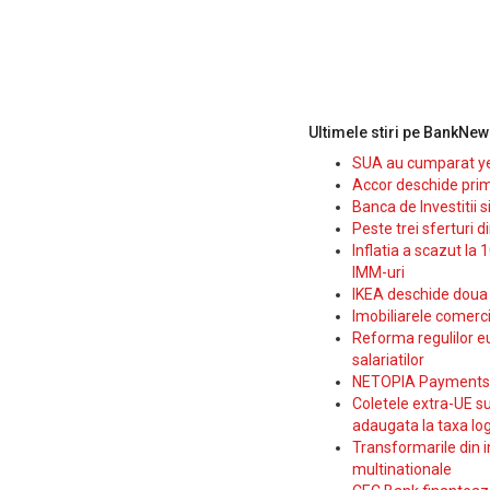
Ultimele stiri pe BankNew
SUA au cumparat yen
Accor deschide prim
Banca de Investitii 
Peste trei sferturi d
Inflatia a scazut la 
IMM-uri
IKEA deschide doua p
Imobiliarele comerc
Reforma regulilor e
salariatilor
NETOPIA Payments a 
Coletele extra-UE su
adaugata la taxa log
Transformarile din i
multinationale