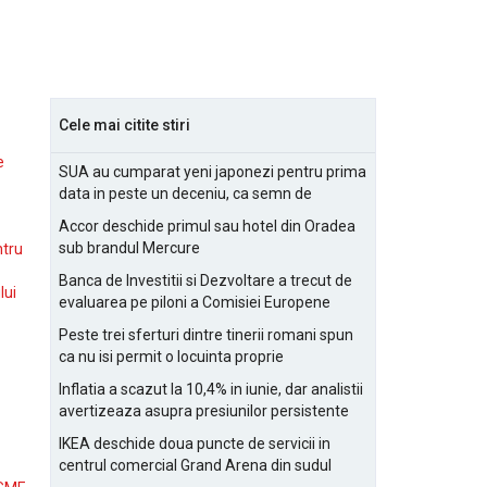
Cele mai citite stiri
e
SUA au cumparat yeni japonezi pentru prima
data in peste un deceniu, ca semn de
prietenie
Accor deschide primul sau hotel din Oradea
sub brandul Mercure
ntru
Banca de Investitii si Dezvoltare a trecut de
lui
evaluarea pe piloni a Comisiei Europene
Peste trei sferturi dintre tinerii romani spun
ca nu isi permit o locuinta proprie
Inflatia a scazut la 10,4% in iunie, dar analistii
avertizeaza asupra presiunilor persistente
pentru IMM-uri
IKEA deschide doua puncte de servicii in
centrul comercial Grand Arena din sudul