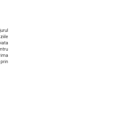
jurul
iile
iata
entru
prima
 prin