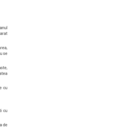
 anul
larat
rea,
nu se
ste,
tatea
re cu
ti cu
la de