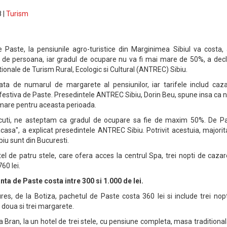
 |
Turism
e Paste, la pensiunile agro-turistice din Marginimea Sibiul va costa,
ei de persoana, iar gradul de ocupare nu va fi mai mare de 50%, a dec
tionale de Turism Rural, Ecologic si Cultural (ANTREC) Sibiu.
ata de numarul de margarete al pensiunilor, iar tarifele includ caza
estiva de Paste. Presedintele ANTREC Sibiu, Dorin Beu, spune insa ca 
 mare pentru aceasta perioada.
recuti, ne asteptam ca gradul de ocupare sa fie de maxim 50%. De Pa
casa", a explicat presedintele ANTREC Sibiu. Potrivit acestuia, majori
ibiu sunt din Bucuresti.
tel de patru stele, care ofera acces la centrul Spa, trei nopti de caza
60 lei.
canta de Paste costa intre 300 si 1.000 de lei.
es, de la Botiza, pachetul de Paste costa 360 lei si include trei nop
 doua si trei margarete.
a Bran, la un hotel de trei stele, cu pensiune completa, masa traditiona