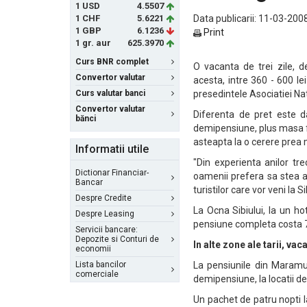
1 USD
4.5507
1 CHF
5.6221
Data publicarii: 11-03-2008
1 GBP
6.1236
Print
1 gr. aur
625.3970
Curs BNR complet
O vacanta de trei zile, d
Convertor valutar
acesta, intre 360 - 600 l
Curs valutar banci
presedintele Asociatiei Na
Convertor valutar
Diferenta de pret este d
bănci
demipensiune, plus masa f
asteapta la o cerere prea
Informatii utile
"Din experienta anilor t
Dictionar Financiar-
oamenii prefera sa stea a
Bancar
turistilor care vor veni la S
Despre Credite
La Ocna Sibiului, la un ho
Despre Leasing
pensiune completa costa 7
Servicii bancare:
Depozite si Conturi de
In alte zone ale tarii, va
economii
Lista bancilor
La pensiunile din Maramur
comerciale
demipensiune, la locatii de
Un pachet de patru nopti l