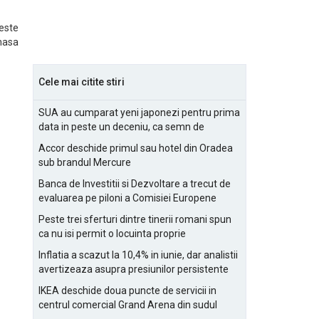
seste
 masa
Cele mai citite stiri
SUA au cumparat yeni japonezi pentru prima
data in peste un deceniu, ca semn de
prietenie
Accor deschide primul sau hotel din Oradea
sub brandul Mercure
Banca de Investitii si Dezvoltare a trecut de
evaluarea pe piloni a Comisiei Europene
Peste trei sferturi dintre tinerii romani spun
ca nu isi permit o locuinta proprie
Inflatia a scazut la 10,4% in iunie, dar analistii
avertizeaza asupra presiunilor persistente
pentru IMM-uri
IKEA deschide doua puncte de servicii in
centrul comercial Grand Arena din sudul