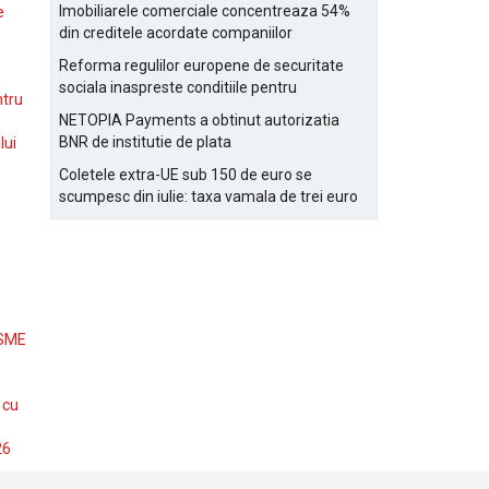
Bucurestiului
Imobiliarele comerciale concentreaza 54%
e
din creditele acordate companiilor
nefinanciare
Reforma regulilor europene de securitate
sociala inaspreste conditiile pentru
ntru
detasarea salariatilor
NETOPIA Payments a obtinut autorizatia
BNR de institutie de plata
lui
Coletele extra-UE sub 150 de euro se
scumpesc din iulie: taxa vamala de trei euro
pe articol, adaugata la taxa logistica
 SME
 cu
26