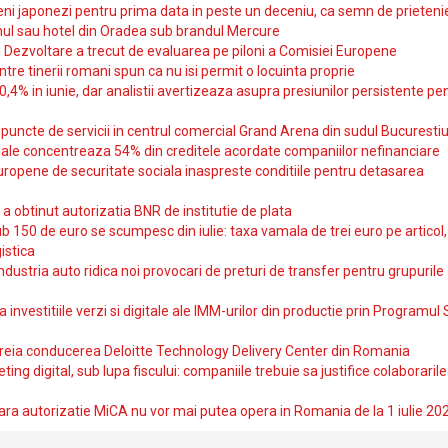
i japonezi pentru prima data in peste un deceniu, ca semn de prieteni
ul sau hotel din Oradea sub brandul Mercure
si Dezvoltare a trecut de evaluarea pe piloni a Comisiei Europene
intre tinerii romani spun ca nu isi permit o locuinta proprie
10,4% in iunie, dar analistii avertizeaza asupra presiunilor persistente pe
uncte de servicii in centrul comercial Grand Arena din sudul Bucurestiu
iale concentreaza 54% din creditele acordate companiilor nefinanciare
uropene de securitate sociala inaspreste conditiile pentru detasarea
obtinut autorizatia BNR de institutie de plata
b 150 de euro se scumpesc din iulie: taxa vamala de trei euro pe articol,
istica
ndustria auto ridica noi provocari de preturi de transfer pentru grupurile
investitiile verzi si digitale ale IMM-urilor din productie prin Programul
reia conducerea Deloitte Technology Delivery Center din Romania
ting digital, sub lupa fiscului: companiile trebuie sa justifice colaborarile
ara autorizatie MiCA nu vor mai putea opera in Romania de la 1 iulie 20