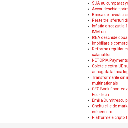
SUA au cumparat yen
Accor deschide prim
Banca de Investitii 
Peste trei sferturi d
Inflatia a scazut la 
IMM-uri
IKEA deschide doua p
Imobiliarele comerc
Reforma regulilor e
salariatilor
NETOPIA Payments a 
Coletele extra-UE su
adaugata la taxa log
Transformarile din i
multinationale
CEC Bank finanteaza 
Eco-Tech
Emilia Dumitrescu p
Cheltuielile de marke
influencerii
Platformele cripto f