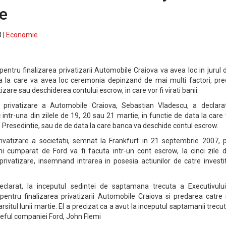
e
 |
Economie
tru finalizarea privatizarii Automobile Craiova va avea loc in jurul 
a la care va avea loc ceremonia depinzand de mai multi factori, pr
izare sau deschiderea contului escrow, in care vor fi virati banii.
e privatizare a Automobile Craiova, Sebastian Vladescu, a declara
ntr-una din zilele de 19, 20 sau 21 martie, in functie de data la care 
Presedintie, sau de de data la care banca va deschide contul escrow.
privatizare a societatii, semnat la Frankfurt in 21 septembrie 2007, 
i cumparat de Ford va fi facuta intr-un cont escrow, la cinci zile d
privatizare, insemnand intrarea in posesia actiunilor de catre investi
clarat, la inceputul sedintei de saptamana trecuta a Executivului
ntru finalizarea privatizarii Automobile Craiova si predarea catre 
rsitul lunii martie. El a precizat ca a avut la inceputul saptamanii trecut
seful companiei Ford, John Flemi