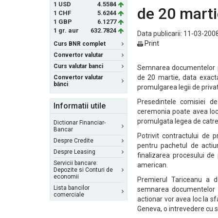
1 USD
4.5584
de 20 marti
1 CHF
5.6244
1 GBP
6.1277
1 gr. aur
632.7824
Data publicarii: 11-03-2008
Print
Curs BNR complet
Convertor valutar
Curs valutar banci
Semnarea documentelor pen
de 20 martie, data exact
Convertor valutar
bănci
promulgarea legii de privat
Presedintele comisiei d
Informatii utile
ceremonia poate avea loc i
promulgata legea de catre 
Dictionar Financiar-
Bancar
Potrivit contractului de 
Despre Credite
pentru pachetul de actiun
Despre Leasing
finalizarea procesului de 
Servicii bancare:
american.
Depozite si Conturi de
economii
Premierul Tariceanu a de
Lista bancilor
semnarea documentelor pe
comerciale
actionar vor avea loc la sfa
Geneva, o intrevedere cu 