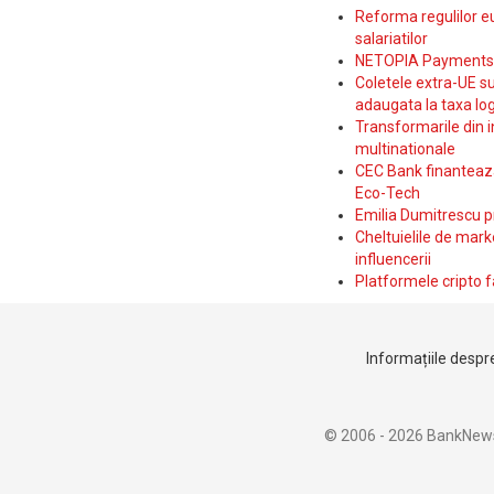
Reforma regulilor e
salariatilor
NETOPIA Payments a 
Coletele extra-UE su
adaugata la taxa log
Transformarile din i
multinationale
CEC Bank finanteaza 
Eco-Tech
Emilia Dumitrescu p
Cheltuielile de marke
influencerii
Platformele cripto f
Informațiile despre
© 2006 - 2026 BankNew