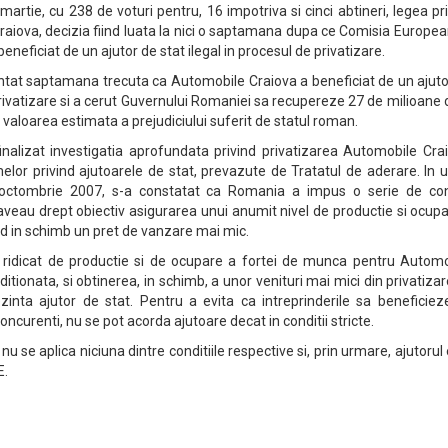
martie, cu 238 de voturi pentru, 16 impotriva si cinci abtineri, legea pr
raiova, decizia fiind luata la nici o saptamana dupa ce Comisia Europe
eneficiat de un ajutor de stat ilegal in procesul de privatizare.
tat saptamana trecuta ca Automobile Craiova a beneficiat de un ajuto
 privatizare si a cerut Guvernului Romaniei sa recupereze 27 de milioane 
 valoarea estimata a prejudiciului suferit de statul roman.
nalizat investigatia aprofundata privind privatizarea Automobile Crai
elor privind ajutoarele de stat, prevazute de Tratatul de aderare. In
n octombrie 2007, s-a constatat ca Romania a impus o serie de cond
 aveau drept obiectiv asigurarea unui anumit nivel de productie si ocup
d in schimb un pret de vanzare mai mic.
i ridicat de productie si de ocupare a fortei de munca pentru Automo
itionata, si obtinerea, in schimb, a unor venituri mai mici din privatiza
zinta ajutor de stat. Pentru a evita ca intreprinderile sa beneficiez
oncurenti, nu se pot acorda ajutoare decat in conditii stricte.
 nu se aplica niciuna dintre conditiile respective si, prin urmare, ajutorul
E.