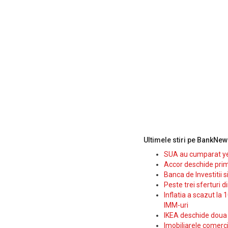
Ultimele stiri pe BankNew
SUA au cumparat yen
Accor deschide prim
Banca de Investitii 
Peste trei sferturi d
Inflatia a scazut la 
IMM-uri
IKEA deschide doua p
Imobiliarele comerc