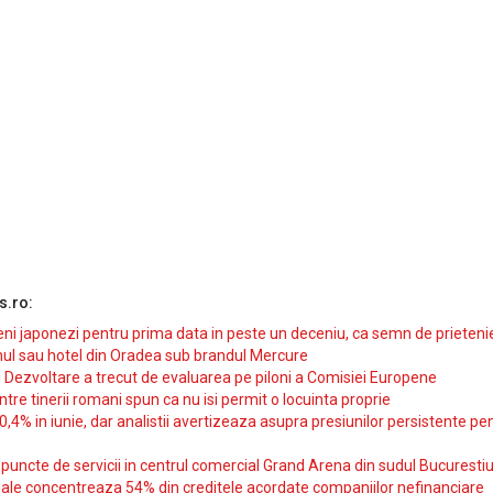
s.ro:
i japonezi pentru prima data in peste un deceniu, ca semn de prieteni
ul sau hotel din Oradea sub brandul Mercure
si Dezvoltare a trecut de evaluarea pe piloni a Comisiei Europene
intre tinerii romani spun ca nu isi permit o locuinta proprie
10,4% in iunie, dar analistii avertizeaza asupra presiunilor persistente pe
uncte de servicii in centrul comercial Grand Arena din sudul Bucurestiu
iale concentreaza 54% din creditele acordate companiilor nefinanciare