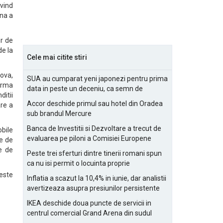
ivind
ana a
r de
de la
Cele mai citite stiri
ova,
SUA au cumparat yeni japonezi pentru prima
 urma
data in peste un deceniu, ca semn de
itii
prietenie
Accor deschide primul sau hotel din Oradea
are a
sub brandul Mercure
Banca de Investitii si Dezvoltare a trecut de
bile
evaluarea pe piloni a Comisiei Europene
re de
e de
Peste trei sferturi dintre tinerii romani spun
ca nu isi permit o locuinta proprie
 este
Inflatia a scazut la 10,4% in iunie, dar analistii
avertizeaza asupra presiunilor persistente
pentru IMM-uri
IKEA deschide doua puncte de servicii in
centrul comercial Grand Arena din sudul