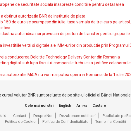
uropene de securitate sociala inaspreste conditiile pentru detasarea
obtinut autorizatia BNR de institutie de plata
b 150 de euro se scumpesc din iulie: taxa vamala de trei euro pe articol,
istica
ndustria auto ridica noi provocari de preturi de transfer pentru grupurile
investitiile verzi si digitale ale IMM-urilor din productie prin Programul
reia conducerea Deloitte Technology Delivery Center din Romania
ting digital, sub lupa fiscului: companiile trebuie sa justifice colaborarile
ara autorizatie MiCA nu vor mai putea opera in Romania de la 1 iulie 20
 cursul valutar BNR sunt preluate de pe site-ul oficial al Băncii Național
Cele mai noi stiri
English
Arhiva
Cautare
s.ro
Contact
Despre Noi
Dezabonare notificari
Publicitate pe 
Politica de Cookie
Politica de Confidentialitate
Termeni si Conditii