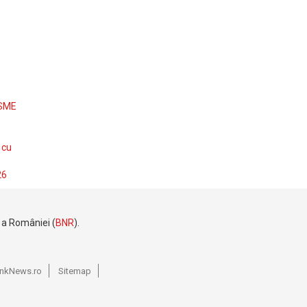
 SME
 cu
26
e a României (
BNR
).
BankNews.ro
Sitemap