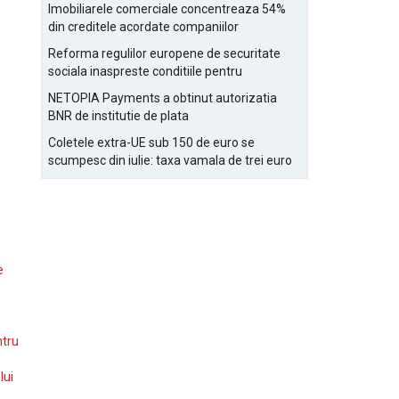
Bucurestiului
Imobiliarele comerciale concentreaza 54%
din creditele acordate companiilor
nefinanciare
Reforma regulilor europene de securitate
sociala inaspreste conditiile pentru
detasarea salariatilor
NETOPIA Payments a obtinut autorizatia
BNR de institutie de plata
Coletele extra-UE sub 150 de euro se
scumpesc din iulie: taxa vamala de trei euro
pe articol, adaugata la taxa logistica
e
ntru
lui