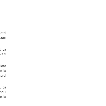
datei
ecum
t ca
va fi
plata
e la
torul
, ca
noul
e, la