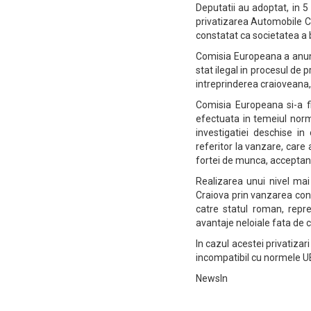
Deputatii au adoptat, in 5 
privatizarea Automobile C
constatat ca societatea a b
Comisia Europeana a anun
stat ilegal in procesul de
intreprinderea craioveana,
Comisia Europeana si-a fi
efectuata in temeiul norm
investigatiei deschise i
referitor la vanzare, care
fortei de munca, acceptan
Realizarea unui nivel ma
Craiova prin vanzarea cond
catre statul roman, repre
avantaje neloiale fata de c
In cazul acestei privatizari
incompatibil cu normele U
NewsIn