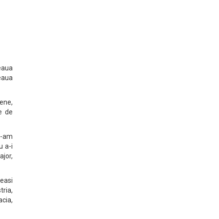
teaua
eaua
pene,
e de
Ne-am
u a-i
ajor,
leasi
ria,
cia,