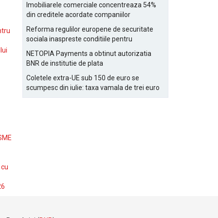
Bucurestiului
Imobiliarele comerciale concentreaza 54%
din creditele acordate companiilor
nefinanciare
Reforma regulilor europene de securitate
ntru
sociala inaspreste conditiile pentru
detasarea salariatilor
lui
NETOPIA Payments a obtinut autorizatia
BNR de institutie de plata
Coletele extra-UE sub 150 de euro se
scumpesc din iulie: taxa vamala de trei euro
pe articol, adaugata la taxa logistica
 SME
 cu
26