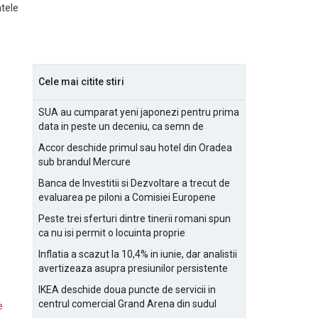
tele
Cele mai citite stiri
SUA au cumparat yeni japonezi pentru prima
data in peste un deceniu, ca semn de
prietenie
Accor deschide primul sau hotel din Oradea
sub brandul Mercure
Banca de Investitii si Dezvoltare a trecut de
evaluarea pe piloni a Comisiei Europene
Peste trei sferturi dintre tinerii romani spun
ca nu isi permit o locuinta proprie
Inflatia a scazut la 10,4% in iunie, dar analistii
avertizeaza asupra presiunilor persistente
pentru IMM-uri
IKEA deschide doua puncte de servicii in
centrul comercial Grand Arena din sudul
e