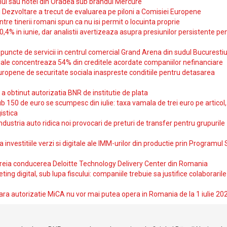
ul sau hotel din Oradea sub brandul Mercure
si Dezvoltare a trecut de evaluarea pe piloni a Comisiei Europene
intre tinerii romani spun ca nu isi permit o locuinta proprie
10,4% in iunie, dar analistii avertizeaza asupra presiunilor persistente pe
uncte de servicii in centrul comercial Grand Arena din sudul Bucurestiu
iale concentreaza 54% din creditele acordate companiilor nefinanciare
uropene de securitate sociala inaspreste conditiile pentru detasarea
obtinut autorizatia BNR de institutie de plata
b 150 de euro se scumpesc din iulie: taxa vamala de trei euro pe articol,
istica
ndustria auto ridica noi provocari de preturi de transfer pentru grupurile
investitiile verzi si digitale ale IMM-urilor din productie prin Programul
reia conducerea Deloitte Technology Delivery Center din Romania
ting digital, sub lupa fiscului: companiile trebuie sa justifice colaborarile
ara autorizatie MiCA nu vor mai putea opera in Romania de la 1 iulie 20