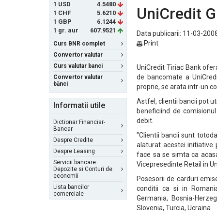
1 USD
4.5480
UniCredit 
1 CHF
5.6210
1 GBP
6.1244
1 gr. aur
607.9521
Data publicarii: 11-03-2008
Print
Curs BNR complet
Convertor valutar
Curs valutar banci
UniCredit Tiriac Bank ofera
de bancomate a UniCredi
Convertor valutar
bănci
proprie, se arata intr-un
Astfel, clientii bancii pot
Informatii utile
beneficiind de comisionu
debit.
Dictionar Financiar-
Bancar
"Clientii bancii sunt toto
Despre Credite
alaturat acestei initiativ
Despre Leasing
face sa se simta ca acasa 
Servicii bancare:
Vicepresedinte Retail in Un
Depozite si Conturi de
economii
Posesorii de carduri emis
Lista bancilor
conditii ca si in Romani
comerciale
Germania, Bosnia-Herzegov
Slovenia, Turcia, Ucraina.