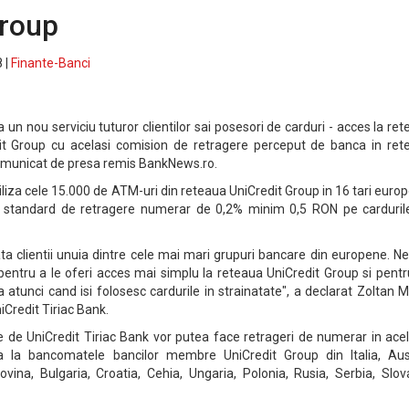
Group
 |
Finante-Banci
 un nou serviciu tuturor clientilor sai posesori de carduri - acces la re
t Group cu acelasi comision de retragere perceput de banca in ret
 comunicat de presa remis BankNews.ro.
 utiliza cele 15.000 de ATM-uri din reteaua UniCredit Group in 16 tari euro
l standard de retragere numerar de 0,2% minim 0,5 RON pe carduril
data clientii unuia dintre cele mai mari grupuri bancare din europene. 
e pentru a le oferi acces mai simplu la reteaua UniCredit Group si pentr
atunci cand isi folosesc cardurile in strainatate", a declarat Zoltan M
iCredit Tiriac Bank.
e de UniCredit Tiriac Bank vor putea face retrageri de numerar in ace
a la bancomatele bancilor membre UniCredit Group din Italia, Aust
ina, Bulgaria, Croatia, Cehia, Ungaria, Polonia, Rusia, Serbia, Slova