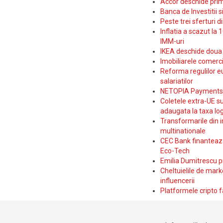
Accor deschide prim
Banca de Investitii 
Peste trei sferturi d
Inflatia a scazut la 
IMM-uri
IKEA deschide doua p
Imobiliarele comerc
Reforma regulilor e
salariatilor
NETOPIA Payments a 
Coletele extra-UE su
adaugata la taxa log
Transformarile din i
multinationale
CEC Bank finanteaza 
Eco-Tech
Emilia Dumitrescu p
Cheltuielile de marke
influencerii
Platformele cripto f