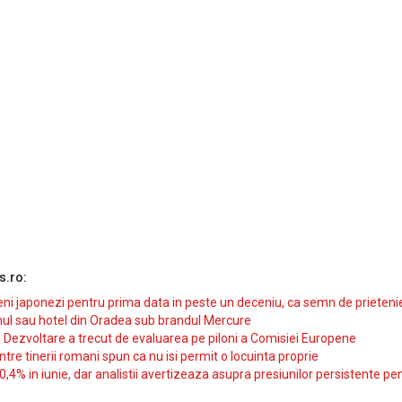
s.ro:
i japonezi pentru prima data in peste un deceniu, ca semn de prieteni
ul sau hotel din Oradea sub brandul Mercure
si Dezvoltare a trecut de evaluarea pe piloni a Comisiei Europene
intre tinerii romani spun ca nu isi permit o locuinta proprie
10,4% in iunie, dar analistii avertizeaza asupra presiunilor persistente pe