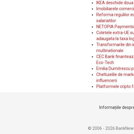
IKEA deschide doua p
Imobiliarele comerc
Reforma regulilor e
salariatilor
NETOPIA Payments a 
Coletele extra-UE su
adaugata la taxa log
Transformarile din i
multinationale
CEC Bank finanteaza 
Eco-Tech
Emilia Dumitrescu p
Cheltuielile de marke
influencerii
Platformele cripto f
Informațiile despre
© 2006 - 2026 BankNew