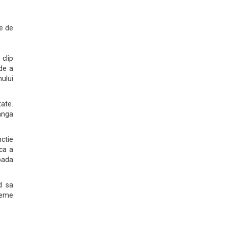
le de
clip
 de a
mului
ate.
langa
nctie
ca a
loada
d sa
teme