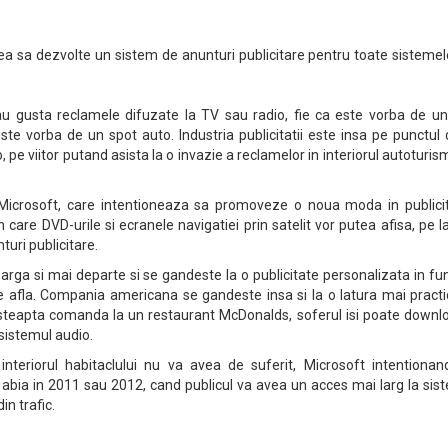
rea sa dezvolte un sistem de anunturi publicitare pentru toate sisteme
au gusta reclamele difuzate la TV sau radio, fie ca este vorba de un 
ste vorba de un spot auto. Industria publicitatii este insa pe punctul
pe viitor putand asista la o invazie a reclamelor in interiorul autoturis
Microsoft, care intentioneaza sa promoveze o noua moda in publicit
 care DVD-urile si ecranele navigatiei prin satelit vor putea afisa, pe 
nturi publicitare.
rga si mai departe si se gandeste la o publicitate personalizata in fu
e afla. Compania americana se gandeste insa si la o latura mai practi
si asteapta comanda la un restaurant McDonalds, soferul isi poate down
 sistemul audio.
interiorul habitaclului nu va avea de suferit, Microsoft intentionan
bia in 2011 sau 2012, cand publicul va avea un acces mai larg la sis
in trafic.