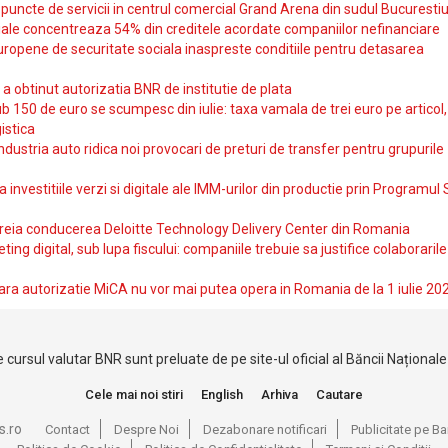
uncte de servicii in centrul comercial Grand Arena din sudul Bucurestiu
iale concentreaza 54% din creditele acordate companiilor nefinanciare
uropene de securitate sociala inaspreste conditiile pentru detasarea
obtinut autorizatia BNR de institutie de plata
b 150 de euro se scumpesc din iulie: taxa vamala de trei euro pe articol,
istica
ndustria auto ridica noi provocari de preturi de transfer pentru grupurile
investitiile verzi si digitale ale IMM-urilor din productie prin Programul
reia conducerea Deloitte Technology Delivery Center din Romania
ting digital, sub lupa fiscului: companiile trebuie sa justifice colaborarile
ara autorizatie MiCA nu vor mai putea opera in Romania de la 1 iulie 20
 cursul valutar BNR sunt preluate de pe site-ul oficial al Băncii Național
Cele mai noi stiri
English
Arhiva
Cautare
s.ro
Contact
Despre Noi
Dezabonare notificari
Publicitate pe 