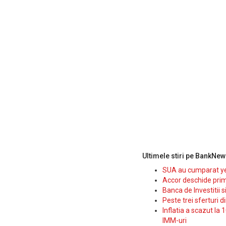
Ultimele stiri pe BankNew
SUA au cumparat yen
Accor deschide prim
Banca de Investitii 
Peste trei sferturi d
Inflatia a scazut la 
IMM-uri