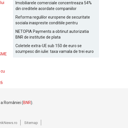
Bucurestiului
lui
Imobiliarele comerciale concentreaza 54%
din creditele acordate companiilor
nefinanciare
Reforma regulilor europene de securitate
sociala inaspreste conditiile pentru
detasarea salariatilor
NETOPIA Payments a obtinut autorizatia
BNR de institutie de plata
Coletele extra-UE sub 150 de euro se
scumpesc din iulie: taxa vamala de trei euro
 SME
pe articol, adaugata la taxa logistica
 cu
26
e a României (
BNR
).
BankNews.ro
Sitemap