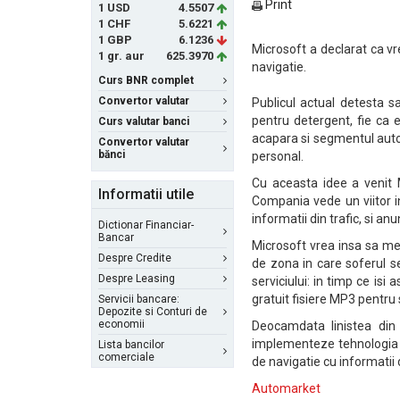
Print
1 USD
4.5507
1 CHF
5.6221
1 GBP
6.1236
Microsoft a declarat ca v
1 gr. aur
625.3970
navigatie.
Curs BNR complet
Convertor valutar
Publicul actual detesta s
pentru detergent, fie ca e
Curs valutar banci
acapara si segmentul auto, 
Convertor valutar
bănci
personal.
Cu aceasta idee a venit 
Informatii utile
Compania vede un viitor in
informatii din trafic, si anu
Dictionar Financiar-
Bancar
Microsoft vrea insa sa mea
Despre Credite
de zona in care soferul s
Despre Leasing
serviciului: in timp ce i
gratuit fisiere MP3 pentru
Servicii bancare:
Depozite si Conturi de
economii
Deocamdata linistea din 
implementeze tehnologia a
Lista bancilor
comerciale
de navigatie cu informatii d
Automarket