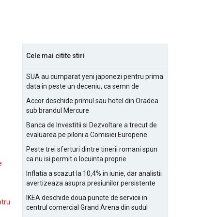
Cele mai citite stiri
SUA au cumparat yeni japonezi pentru prima
data in peste un deceniu, ca semn de
prietenie
Accor deschide primul sau hotel din Oradea
sub brandul Mercure
Banca de Investitii si Dezvoltare a trecut de
evaluarea pe piloni a Comisiei Europene
Peste trei sferturi dintre tinerii romani spun
ca nu isi permit o locuinta proprie
e
Inflatia a scazut la 10,4% in iunie, dar analistii
avertizeaza asupra presiunilor persistente
pentru IMM-uri
IKEA deschide doua puncte de servicii in
ntru
centrul comercial Grand Arena din sudul