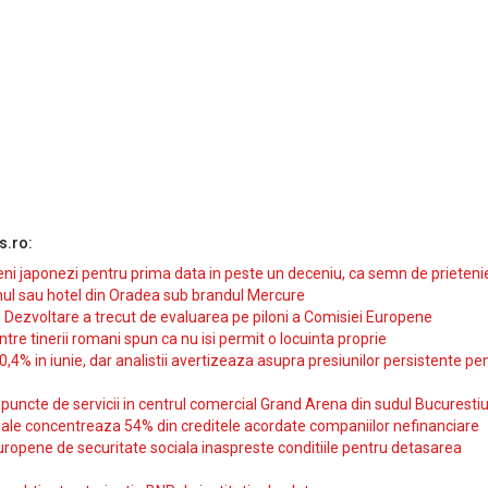
s.ro:
i japonezi pentru prima data in peste un deceniu, ca semn de prieteni
ul sau hotel din Oradea sub brandul Mercure
si Dezvoltare a trecut de evaluarea pe piloni a Comisiei Europene
intre tinerii romani spun ca nu isi permit o locuinta proprie
10,4% in iunie, dar analistii avertizeaza asupra presiunilor persistente pe
uncte de servicii in centrul comercial Grand Arena din sudul Bucurestiu
iale concentreaza 54% din creditele acordate companiilor nefinanciare
uropene de securitate sociala inaspreste conditiile pentru detasarea