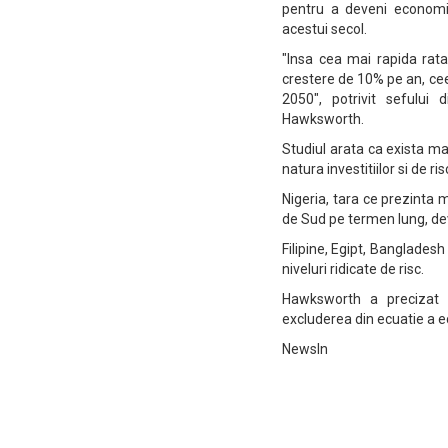
pentru a deveni economi
acestui secol.
"Insa cea mai rapida rat
crestere de 10% pe an, cee
2050", potrivit sefului
Hawksworth.
Studiul arata ca exista ma
natura investitiilor si de ri
Nigeria, tara ce prezinta m
de Sud pe termen lung, de
Filipine, Egipt, Banglade
niveluri ridicate de risc.
Hawksworth a precizat 
excluderea din ecuatie a 
NewsIn