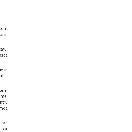
ceni,
si in
tatul
easca
ie in
atiei
omii
nte.
entru
imea
du-se
cesar