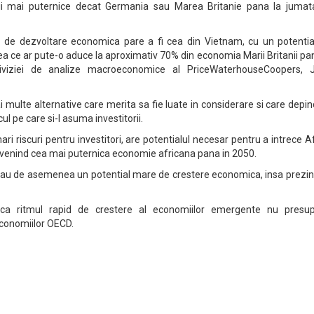
i mai puternice decat Germania sau Marea Britanie pana la jumat
a de dezvoltare economica pare a fi cea din Vietnam, cu un potentia
a ce ar pute-o aduce la aproximativ 70% din economia Marii Britanii pa
 diviziei de analize macroeconomice al PriceWaterhouseCoopers, 
i multe alternative care merita sa fie luate in considerare si care depi
scul pe care si-l asuma investitorii.
ari riscuri pentru investitori, are potentialul necesar pentru a intrece A
venind cea mai puternica economie africana pana in 2050.
sh au de asemenea un potential mare de crestere economica, insa prezin
ca ritmul rapid de crestere al economiilor emergente nu presu
economiilor OECD.