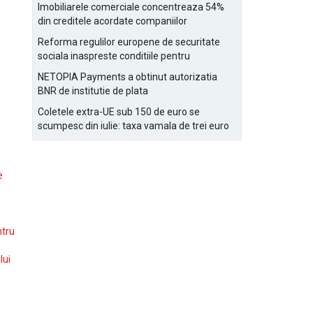
Bucurestiului
Imobiliarele comerciale concentreaza 54%
din creditele acordate companiilor
nefinanciare
Reforma regulilor europene de securitate
sociala inaspreste conditiile pentru
detasarea salariatilor
NETOPIA Payments a obtinut autorizatia
BNR de institutie de plata
Coletele extra-UE sub 150 de euro se
scumpesc din iulie: taxa vamala de trei euro
pe articol, adaugata la taxa logistica
e
ntru
lui