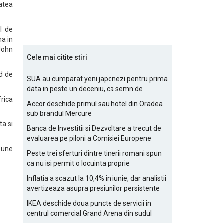
atea
l de
na in
John
Cele mai citite stiri
nd de
SUA au cumparat yeni japonezi pentru prima
data in peste un deceniu, ca semn de
prietenie
frica
Accor deschide primul sau hotel din Oradea
sub brandul Mercure
ta si
Banca de Investitii si Dezvoltare a trecut de
evaluarea pe piloni a Comisiei Europene
pune
Peste trei sferturi dintre tinerii romani spun
ca nu isi permit o locuinta proprie
Inflatia a scazut la 10,4% in iunie, dar analistii
avertizeaza asupra presiunilor persistente
pentru IMM-uri
IKEA deschide doua puncte de servicii in
centrul comercial Grand Arena din sudul