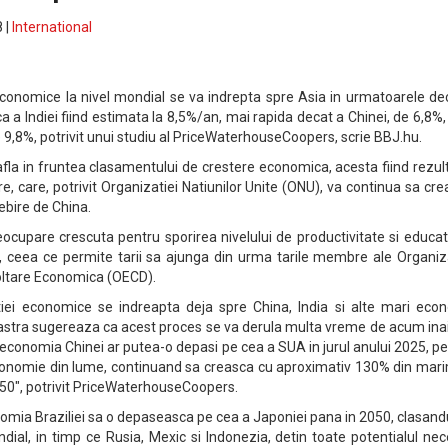
 |
International
 economice la nivel mondial se va indrepta spre Asia in urmatoarele de
 a Indiei fiind estimata la 8,5%/an, mai rapida decat a Chinei, de 6,8%, 
 9,8%, potrivit unui studiu al PriceWaterhouseCoopers, scrie BBJ.hu.
e afla in fruntea clasamentului de crestere economica, acesta fiind rezul
are, care, potrivit Organizatiei Natiunilor Unite (ONU), va continua sa cr
sebire de China.
cupare crescuta pentru sporirea nivelului de productivitate si educat
ia, ceea ce permite tarii sa ajunga din urma tarile membre ale Organiz
oltare Economica (OECD).
atiei economice se indreapta deja spre China, India si alte mari econ
astra sugereaza ca acest proces se va derula multa vreme de acum inai
 economia Chinei ar putea-o depasi pe cea a SUA in jurul anului 2025, p
onomie din lume, continuand sa creasca cu aproximativ 130% din mar
0", potrivit PriceWaterhouseCoopers.
nomia Braziliei sa o depaseasca pe cea a Japoniei pana in 2050, clasan
ndial, in timp ce Rusia, Mexic si Indonezia, detin toate potentialul ne