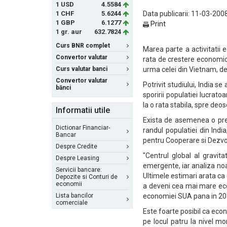
1 USD
4.5584
1 CHF
5.6244
Data publicarii: 11-03-2008
1 GBP
6.1277
Print
1 gr. aur
632.7824
Curs BNR complet
Marea parte a activitatii
Convertor valutar
rata de crestere economica
Curs valutar banci
urma celei din Vietnam, de
Convertor valutar
Potrivit studiului, India s
bănci
sporirii populatiei lucrato
la o rata stabila, spre deo
Informatii utile
Exista de asemenea o preo
Dictionar Financiar-
randul populatiei din Ind
Bancar
pentru Cooperare si Dezv
Despre Credite
"Centrul global al gravit
Despre Leasing
emergente, iar analiza no
Servicii bancare:
Ultimele estimari arata ca
Depozite si Conturi de
economii
a deveni cea mai mare ec
Lista bancilor
economiei SUA pana in 205
comerciale
Este foarte posibil ca eco
pe locul patru la nivel mo