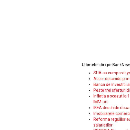
Ultimele stiri pe BankNew
SUA au cumparat yen
Accor deschide prim
Banca de Investitii 
Peste trei sferturi d
Inflatia a scazut la 
IMM-uri
IKEA deschide doua p
Imobiliarele comerc
Reforma regulilor e
salariatilor