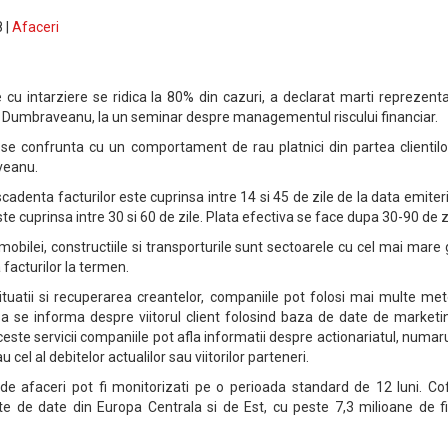
 |
Afaceri
e cu intarziere se ridica la 80% din cazuri, a declarat marti reprezent
Dumbraveanu, la un seminar despre managementul riscului financiar.
e confrunta cu un comportament de rau platnici din partea clientilor
veanu.
denta facturilor este cuprinsa intre 14 si 45 de zile de la data emiterii
ste cuprinsa intre 30 si 60 de zile. Plata efectiva se face dupa 30-90 de z
a mobilei, constructiile si transporturile sunt sectoarele cu cel mai mare
facturilor la termen.
ituatii si recuperarea creantelor, companiile pot folosi mai multe me
a se informa despre viitorul client folosind baza de date de marketin
ceste servicii companiile pot afla informatii despre actionariatul, numar
u cel al debitelor actualilor sau viitorilor parteneri.
de afaceri pot fi monitorizati pe o perioada standard de 12 luni. Co
e de date din Europa Centrala si de Est, cu peste 7,3 milioane de f