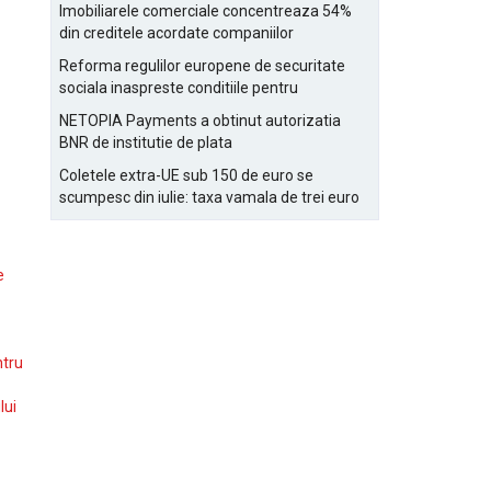
Bucurestiului
Imobiliarele comerciale concentreaza 54%
din creditele acordate companiilor
nefinanciare
Reforma regulilor europene de securitate
sociala inaspreste conditiile pentru
detasarea salariatilor
NETOPIA Payments a obtinut autorizatia
BNR de institutie de plata
Coletele extra-UE sub 150 de euro se
scumpesc din iulie: taxa vamala de trei euro
pe articol, adaugata la taxa logistica
e
ntru
lui