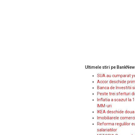
Ultimele stiri pe BankNew
SUA au cumparat yen
Accor deschide prim
Banca de Investitii 
Peste trei sferturi d
Inflatia a scazut la 
IMM-uri
IKEA deschide doua p
Imobiliarele comerc
Reforma regulilor e
salariatilor