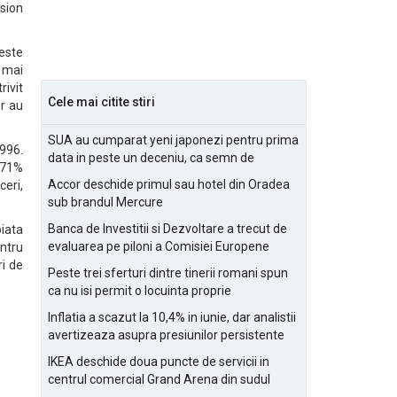
ision
 este
e mai
ivit
Cele mai citite stiri
or au
SUA au cumparat yeni japonezi pentru prima
996.
data in peste un deceniu, ca semn de
e 71%
prietenie
Accor deschide primul sau hotel din Oradea
ceri,
sub brandul Mercure
Banca de Investitii si Dezvoltare a trecut de
iata
evaluarea pe piloni a Comisiei Europene
entru
ri de
Peste trei sferturi dintre tinerii romani spun
ca nu isi permit o locuinta proprie
Inflatia a scazut la 10,4% in iunie, dar analistii
avertizeaza asupra presiunilor persistente
pentru IMM-uri
IKEA deschide doua puncte de servicii in
centrul comercial Grand Arena din sudul