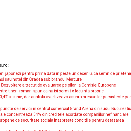
s.ro:
i japonezi pentru prima data in peste un deceniu, ca semn de prieteni
ul sau hotel din Oradea sub brandul Mercure
si Dezvoltare a trecut de evaluarea pe piloni a Comisiei Europene
intre tinerii romani spun ca nu isi permit o locuinta proprie
10,4% in iunie, dar analistii avertizeaza asupra presiunilor persistente pe
uncte de servicii in centrul comercial Grand Arena din sudul Bucurestiu
iale concentreaza 54% din creditele acordate companiilor nefinanciare
uropene de securitate sociala inaspreste conditiile pentru detasarea