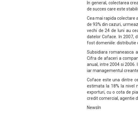
In general, colectarea crea
de succes care este stabil
Cea mai rapida colectare a
de 93% din cazuri, urmeaz
vechi de 24 de luni au ce
datelor Coface. In 2007, 
fost domeniile: distributie
Subsidiara romaneasca a 
Cifra de afaceri a compani
anual, intre 2004 si 2006.
iar managementul creante
Coface este una dintre ce
estimata la 18% la nivel m
exporturi, cu o cota de pi
credit comercial, agentie 
NewsIn