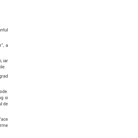
antul
", a
, iar
ile.
 grad
tode.
g si
ul de
face
irme