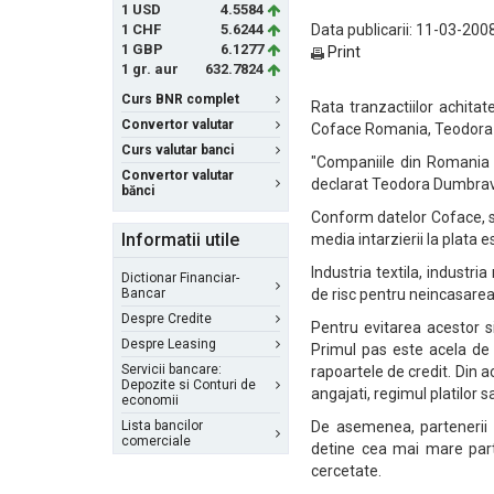
1 USD
4.5584
1 CHF
5.6244
Data publicarii: 11-03-2008
1 GBP
6.1277
Print
1 gr. aur
632.7824
Curs BNR complet
Rata tranzactiilor achitat
Convertor valutar
Coface Romania, Teodora 
Curs valutar banci
"Companiile din Romania s
Convertor valutar
declarat Teodora Dumbra
bănci
Conform datelor Coface, sca
Informatii utile
media intarzierii la plata e
Industria textila, industri
Dictionar Financiar-
Bancar
de risc pentru neincasarea 
Despre Credite
Pentru evitarea acestor s
Despre Leasing
Primul pas este acela de 
Servicii bancare:
rapoartele de credit. Din a
Depozite si Conturi de
angajati, regimul platilor sa
economii
Lista bancilor
De asemenea, partenerii 
comerciale
detine cea mai mare part
cercetate.