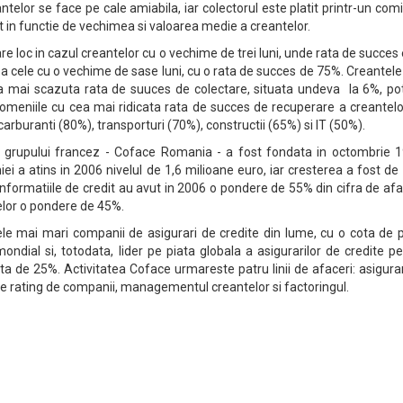
ntelor se face pe cale amiabila, iar colectorul este platit printr-un com
it in functie de vechimea si valoarea medie a creantelor.
re loc in cazul creantelor cu o vechime de trei luni, unde rata de succes
a cele cu o vechime de sase luni, cu o rata de succes de 75%. Creantel
a mai scazuta rata de suuces de colectare, situata undeva la 6%, potr
domeniile cu cea mai ridicata rata de succes de recuperare a creantel
 carburanti (80%), transporturi (70%), constructii (65%) si IT (50%).
grupului francez - Coface Romania - a fost fondata in octombrie 1
ei a atins in 2006 nivelul de 1,6 milioane euro, iar cresterea a fost d
 Informatiile de credit au avut in 2006 o pondere de 55% din cifra de afa
lor o pondere de 45%.
le mai mari companii de asigurari de credite din lume, cu o cota de p
ondial si, totodata, lider pe piata globala a asigurarilor de credite p
ata de 25%. Activitatea Coface urmareste patru linii de afaceri: asigura
de rating de companii, managementul creantelor si factoringul.