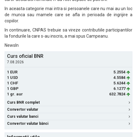
In aceasta categorie mai intra si persoanele care nu mai au un loc
de munca sau mamele care se afla in perioada de ingrijire a
copiilor.
In continuare, CNPAS trebuie sa vireze contributiile participantilor
la fondurile la care s-au inscris, a mai spus Campeanu.
NewsIn
Curs oficial BNR
7.08.2026
1 EUR
5.2554
1 USD
4.5584
1 CHF
5.6244
1 GBP
6.1277
1 gr. aur
632.7824
Curs BNR complet
Convertor valutar
Curs valutar banci
Convertor valutar bănci