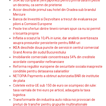
SUA au cumparat yeni japonezi pentru prima data in peste
un deceniu, ca semn de prietenie
Accor deschide primul sau hotel din Oradea sub brandul
Mercure
Banca de Investitii si Dezvoltare a trecut de evaluarea pe
piloni a Comisiei Europene
Peste trei sferturi dintre tinerii romani spun ca nu isi permit
o locuinta proprie
Inflatia a scazut la 10,4% in iunie, dar analistii avertizeaza
asupra presiunilor persistente pentru IMM-uri
IKEA deschide doua puncte de servicii in centrul comercial
Grand Arena din sudul Bucurestiului
Imobiliarele comerciale concentreaza 54% din creditele
acordate companiilor nefinanciare
Reforma regulilor europene de securitate sociala inaspreste
conditiile pentru detasarea salariatilor
NETOPIA Payments a obtinut autorizatia BNR de institutie
de plata
Coletele extra-UE sub 150 de euro se scumpesc din iulie:
taxa vamala de trei euro pe articol, adaugata la taxa
logistica
Transformarile din industria auto ridica noi provocari de
preturi de transfer pentru grupurile multinationale