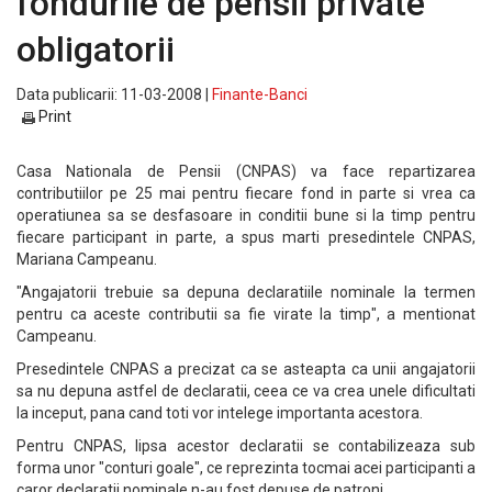
fondurile de pensii private
obligatorii
Data publicarii: 11-03-2008 |
Finante-Banci
Print
Casa Nationala de Pensii (CNPAS) va face repartizarea
contributiilor pe 25 mai pentru fiecare fond in parte si vrea ca
operatiunea sa se desfasoare in conditii bune si la timp pentru
fiecare participant in parte, a spus marti presedintele CNPAS,
Mariana Campeanu.
"Angajatorii trebuie sa depuna declaratiile nominale la termen
pentru ca aceste contributii sa fie virate la timp", a mentionat
Campeanu.
Presedintele CNPAS a precizat ca se asteapta ca unii angajatorii
sa nu depuna astfel de declaratii, ceea ce va crea unele dificultati
la inceput, pana cand toti vor intelege importanta acestora.
Pentru CNPAS, lipsa acestor declaratii se contabilizeaza sub
forma unor "conturi goale", ce reprezinta tocmai acei participanti a
caror declaratii nominale n-au fost depuse de patroni.