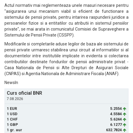
Actul normativ mai reglementeaza unele masuri necesare pentru
"asigurarea unui mecanism viabil si eficient de functionare a
sistemului de pensii private, pentru intarirea raspunderii juridice a
persoanelor fizice si a entitatilor cu atributii in sistemul pensiilor
private", se mai arata in comunicatul Comisiei de Supraveghere a
Sistemului de Pensii Private (CSSPP).
Modificarile si completarile aduse legilor de baza ale sistemului de
pensii private urmaresc stabilirea unui circuit al informatiilor si al
documentelor intre institutiile implicate in evidenta si colectarea
contributiilor destinate fondurilor de pensii administrate privat -
Casa Nationala de Pensii si Alte Drepturi de Asigurari Sociale
(CNPAS) si Agentia Nationala de Administrare Fiscala (ANAF).
NewsIn
Curs oficial BNR
7.08.2026
1 EUR
5.2554
1 USD
4.5584
1 CHF
5.6244
1 GBP
6.1277
1 gr. aur
632.7824