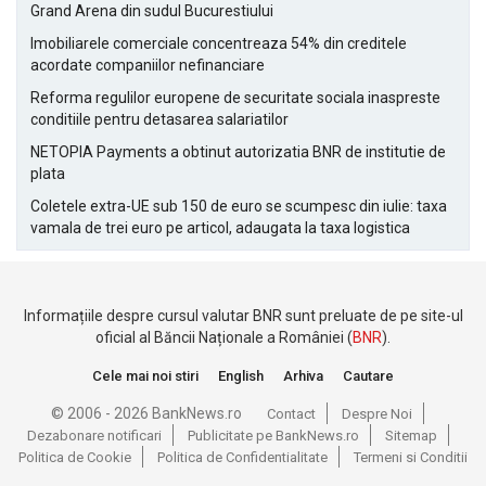
Grand Arena din sudul Bucurestiului
Imobiliarele comerciale concentreaza 54% din creditele
acordate companiilor nefinanciare
Reforma regulilor europene de securitate sociala inaspreste
conditiile pentru detasarea salariatilor
NETOPIA Payments a obtinut autorizatia BNR de institutie de
plata
Coletele extra-UE sub 150 de euro se scumpesc din iulie: taxa
vamala de trei euro pe articol, adaugata la taxa logistica
Informațiile despre cursul valutar BNR sunt preluate de pe site-ul
oficial al Băncii Naționale a României (
BNR
).
Cele mai noi stiri
English
Arhiva
Cautare
© 2006 - 2026 BankNews.ro
Contact
Despre Noi
Dezabonare notificari
Publicitate pe BankNews.ro
Sitemap
Politica de Cookie
Politica de Confidentialitate
Termeni si Conditii