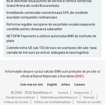
IKEA deschide doua puncte de servicii in centrul comercial
Grand Arena din sudul Bucurestiului
Imobiliarele comerciale concentreaza 54% din creditele
acordate companiilor nefinanciare
Reforma regulilor europene de securitate sociala inaspreste
conditiile pentru detasarea salariatilor
NETOPIA Payments a obtinut autorizatia BNR de institutie de
plata
Coletele extra-UE sub 150 de euro se scumpesc din iulie: taxa
vamala de trei euro pe articol, adaugata la taxa logistica
Informațiile despre cursul valutar BNR sunt preluate de pe site-ul
oficial al Băncii Naționale a României (
BNR
).
Cele mai noi stiri
English
Arhiva
Cautare
© 2006 - 2026 BankNews.ro
Contact
Despre Noi
Dezabonare notificari
Publicitate pe BankNews.ro
Sitemap
Politica de Cookie
Politica de Confidentialitate
Termeni si Conditii