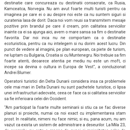
destinatie care concureaza cu destinatii consacrate, ca Rusia,
Kamceatca, Norvegia. Nu am avut foarte multi turisti pentru ca
imaginea pe care ei o au despre noi este ca nu suntem siguri si
curatenia lasa de dorit. Daca noi vom reusi sa transmitem mesaje
pozitive prin brandul pe care il cream, prin calitatea serviciilor
inainte ca ei sa ajunga aici, avem o mare sansa sa fim o destinatie
favorita. Dar noi inca nu ne comportam ca o destinatie
ecoturistica, pentru ca nu intelegem si nu dorim acest lucru. Din
punct de vedere al imaginii, pe plan european, ca piete de turism,
ne luptam cu Bulgaria, Croatia si cu Muntenegru. Noi trebuie sa fim
foarte atenti, deoarece atentia pe mediu nu este un moft, ci
incepe sa devina o cultura in Europa de Vest", a concluzionat
Andrei Blumer.
Operatorii turistici din Delta Dunarii considera insa ca problemele
cele mai mari in Delta Dunarii nu sunt pachetele turistice, ci lipsa
unei infrastructuri adecvate, ceea ce face ca si calitatea serviciilor
sa fie inferioara celei din Occident.
"Am participat la foarte multe seminarii si stiu ca se fac diverse
planuri si proiecte, numai ca noi exact cu implementarea stam
prost. In realitate, nimeni nu face nimic, si eu, pana acum, nu am
vazut ca exista un sistem de administrare a deseurilor. La Mila 23,