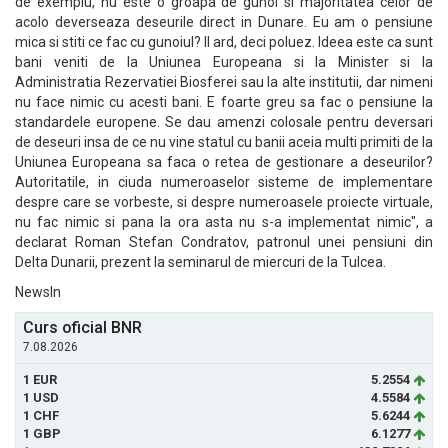
de exemplu, nu este o groapa de gunoi si majoritatea celor de
acolo deverseaza deseurile direct in Dunare. Eu am o pensiune
mica si stiti ce fac cu gunoiul? Il ard, deci poluez. Ideea este ca sunt
bani veniti de la Uniunea Europeana si la Minister si la
Administratia Rezervatiei Biosferei sau la alte institutii, dar nimeni
nu face nimic cu acesti bani. E foarte greu sa fac o pensiune la
standardele europene. Se dau amenzi colosale pentru deversari
de deseuri insa de ce nu vine statul cu banii aceia multi primiti de la
Uniunea Europeana sa faca o retea de gestionare a deseurilor?
Autoritatile, in ciuda numeroaselor sisteme de implementare
despre care se vorbeste, si despre numeroasele proiecte virtuale,
nu fac nimic si pana la ora asta nu s-a implementat nimic", a
declarat Roman Stefan Condratov, patronul unei pensiuni din
Delta Dunarii, prezent la seminarul de miercuri de la Tulcea.
NewsIn
Curs oficial BNR
7.08.2026
1 EUR
5.2554
1 USD
4.5584
1 CHF
5.6244
1 GBP
6.1277