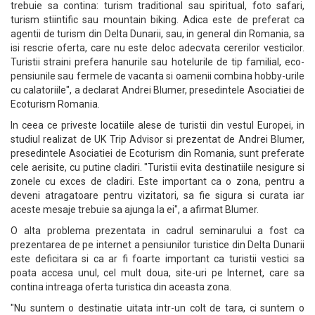
trebuie sa contina: turism traditional sau spiritual, foto safari,
turism stiintific sau mountain biking. Adica este de preferat ca
agentii de turism din Delta Dunarii, sau, in general din Romania, sa
isi rescrie oferta, care nu este deloc adecvata cererilor vesticilor.
Turistii straini prefera hanurile sau hotelurile de tip familial, eco-
pensiunile sau fermele de vacanta si oamenii combina hobby-urile
cu calatoriile", a declarat Andrei Blumer, presedintele Asociatiei de
Ecoturism Romania.
In ceea ce priveste locatiile alese de turistii din vestul Europei, in
studiul realizat de UK Trip Advisor si prezentat de Andrei Blumer,
presedintele Asociatiei de Ecoturism din Romania, sunt preferate
cele aerisite, cu putine cladiri. "Turistii evita destinatiile nesigure si
zonele cu exces de cladiri. Este important ca o zona, pentru a
deveni atragatoare pentru vizitatori, sa fie sigura si curata iar
aceste mesaje trebuie sa ajunga la ei", a afirmat Blumer.
O alta problema prezentata in cadrul seminarului a fost ca
prezentarea de pe internet a pensiunilor turistice din Delta Dunarii
este deficitara si ca ar fi foarte important ca turistii vestici sa
poata accesa unul, cel mult doua, site-uri pe Internet, care sa
contina intreaga oferta turistica din aceasta zona.
"Nu suntem o destinatie uitata intr-un colt de tara, ci suntem o