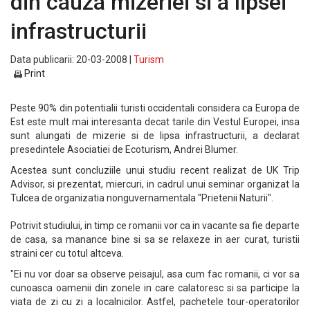
din cauza mizeriei si a lipsei
infrastructurii
Data publicarii: 20-03-2008 |
Turism
Print
Peste 90% din potentialii turisti occidentali considera ca Europa de
Est este mult mai interesanta decat tarile din Vestul Europei, insa
sunt alungati de mizerie si de lipsa infrastructurii, a declarat
presedintele Asociatiei de Ecoturism, Andrei Blumer.
Acestea sunt concluziile unui studiu recent realizat de UK Trip
Advisor, si prezentat, miercuri, in cadrul unui seminar organizat la
Tulcea de organizatia nonguvernamentala "Prietenii Naturii".
Potrivit studiului, in timp ce romanii vor ca in vacante sa fie departe
de casa, sa manance bine si sa se relaxeze in aer curat, turistii
straini cer cu totul altceva.
"Ei nu vor doar sa observe peisajul, asa cum fac romanii, ci vor sa
cunoasca oamenii din zonele in care calatoresc si sa participe la
viata de zi cu zi a localnicilor. Astfel, pachetele tour-operatorilor