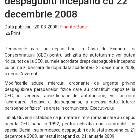
despagubiti incepand cu 22
decembrie 2008
Data publicarii: 20-03-2008 |
Finante-Banci
Print
Persoanele care au depus bani la Casa de Economii si
Consemnatiuni (CEC) pentru achizitia de autoturisme vor putea
ridica, tot de la CEC, sumele acordate drept despagubire incepand
cu prima zi bancara de dupa data scadentei - 21 decembrie 2008,
a decis Guvernul.
Modificarile aduse, miercuri, ordonantei de urgenta privind
despagubirea persoanelor fizice care au constituit depozite la
CEC, in vederea achizitionarii de autoturisme, vor permite
"acordarea efectiva a despagubirilor, la aceeasi data, tuturor
persoanelor fizice", se arata in comunicatul Executivului.
Initial, Guvernul stabilise ca jumatate dintre romanii care au depus
bani la CEC, pana in 1992, pentru achizitia unui automobil - in
special Dacia - sa primeasca despagubiri de la stat incepand cu 21
decembrie 2008, iar restul incepand cu 21 ianuarie 2009.