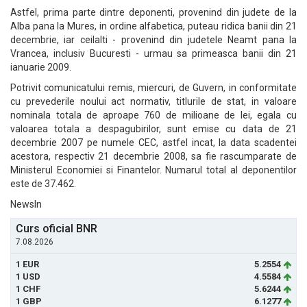
Astfel, prima parte dintre deponenti, provenind din judete de la
Alba pana la Mures, in ordine alfabetica, puteau ridica banii din 21
decembrie, iar ceilalti - provenind din judetele Neamt pana la
Vrancea, inclusiv Bucuresti - urmau sa primeasca banii din 21
ianuarie 2009.
Potrivit comunicatului remis, miercuri, de Guvern, in conformitate
cu prevederile noului act normativ, titlurile de stat, in valoare
nominala totala de aproape 760 de milioane de lei, egala cu
valoarea totala a despagubirilor, sunt emise cu data de 21
decembrie 2007 pe numele CEC, astfel incat, la data scadentei
acestora, respectiv 21 decembrie 2008, sa fie rascumparate de
Ministerul Economiei si Finantelor. Numarul total al deponentilor
este de 37.462.
NewsIn
Curs oficial BNR
7.08.2026
1 EUR
5.2554
1 USD
4.5584
1 CHF
5.6244
1 GBP
6.1277