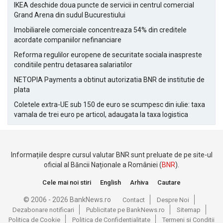
IKEA deschide doua puncte de servicii in centrul comercial
Grand Arena din sudul Bucurestiului
Imobiliarele comerciale concentreaza 54% din creditele
acordate companiilor nefinanciare
Reforma regulilor europene de securitate sociala inaspreste
conditiile pentru detasarea salariatilor
NETOPIA Payments a obtinut autorizatia BNR de institutie de
plata
Coletele extra-UE sub 150 de euro se scumpesc din iulie: taxa
vamala de trei euro pe articol, adaugata la taxa logistica
Informațiile despre cursul valutar BNR sunt preluate de pe site-ul
oficial al Băncii Naționale a României (
BNR
).
Cele mai noi stiri
English
Arhiva
Cautare
© 2006 - 2026 BankNews.ro
Contact
Despre Noi
Dezabonare notificari
Publicitate pe BankNews.ro
Sitemap
Politica de Cookie
Politica de Confidentialitate
Termeni si Conditii