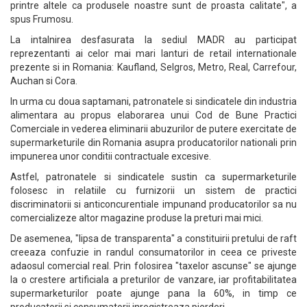
printre altele ca produsele noastre sunt de proasta calitate", a
spus Frumosu.
La intalnirea desfasurata la sediul MADR au participat
reprezentanti ai celor mai mari lanturi de retail internationale
prezente si in Romania: Kaufland, Selgros, Metro, Real, Carrefour,
Auchan si Cora.
In urma cu doua saptamani, patronatele si sindicatele din industria
alimentara au propus elaborarea unui Cod de Bune Practici
Comerciale in vederea eliminarii abuzurilor de putere exercitate de
supermarketurile din Romania asupra producatorilor nationali prin
impunerea unor conditii contractuale excesive.
Astfel, patronatele si sindicatele sustin ca supermarketurile
folosesc in relatiile cu furnizorii un sistem de practici
discriminatorii si anticoncurentiale impunand producatorilor sa nu
comercializeze altor magazine produse la preturi mai mici.
De asemenea, "lipsa de transparenta" a constituirii pretului de raft
creeaza confuzie in randul consumatorilor in ceea ce priveste
adaosul comercial real. Prin folosirea "taxelor ascunse" se ajunge
la o crestere artificiala a preturilor de vanzare, iar profitabilitatea
supermarketurilor poate ajunge pana la 60%, in timp ce