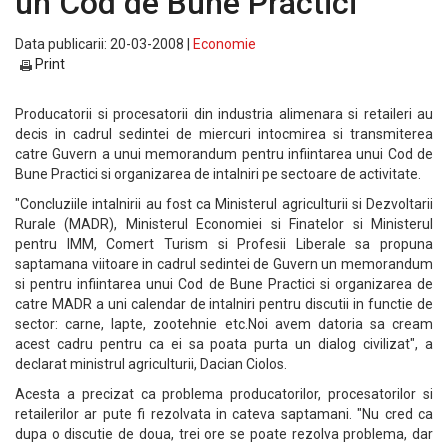
un Cod de Bune Practici
Data publicarii: 20-03-2008 |
Economie
Print
Producatorii si procesatorii din industria alimenara si retaileri au
decis in cadrul sedintei de miercuri intocmirea si transmiterea
catre Guvern a unui memorandum pentru infiintarea unui Cod de
Bune Practici si organizarea de intalniri pe sectoare de activitate.
"Concluziile intalnirii au fost ca Ministerul agriculturii si Dezvoltarii
Rurale (MADR), Ministerul Economiei si Finatelor si Ministerul
pentru IMM, Comert Turism si Profesii Liberale sa propuna
saptamana viitoare in cadrul sedintei de Guvern un memorandum
si pentru infiintarea unui Cod de Bune Practici si organizarea de
catre MADR a uni calendar de intalniri pentru discutii in functie de
sector: carne, lapte, zootehnie etc.Noi avem datoria sa cream
acest cadru pentru ca ei sa poata purta un dialog civilizat", a
declarat ministrul agriculturii, Dacian Ciolos.
Acesta a precizat ca problema producatorilor, procesatorilor si
retailerilor ar pute fi rezolvata in cateva saptamani. "Nu cred ca
dupa o discutie de doua, trei ore se poate rezolva problema, dar