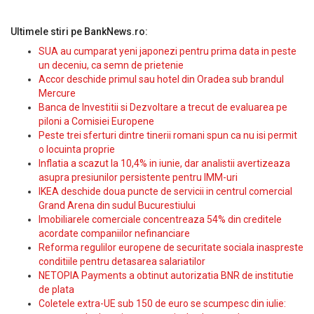
Ultimele stiri pe BankNews.ro:
SUA au cumparat yeni japonezi pentru prima data in peste
un deceniu, ca semn de prietenie
Accor deschide primul sau hotel din Oradea sub brandul
Mercure
Banca de Investitii si Dezvoltare a trecut de evaluarea pe
piloni a Comisiei Europene
Peste trei sferturi dintre tinerii romani spun ca nu isi permit
o locuinta proprie
Inflatia a scazut la 10,4% in iunie, dar analistii avertizeaza
asupra presiunilor persistente pentru IMM-uri
IKEA deschide doua puncte de servicii in centrul comercial
Grand Arena din sudul Bucurestiului
Imobiliarele comerciale concentreaza 54% din creditele
acordate companiilor nefinanciare
Reforma regulilor europene de securitate sociala inaspreste
conditiile pentru detasarea salariatilor
NETOPIA Payments a obtinut autorizatia BNR de institutie
de plata
Coletele extra-UE sub 150 de euro se scumpesc din iulie: