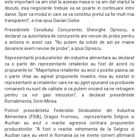
este important ca am stat la aceeasi masa si ca am dat startul la
discutii, insa negocierile trebuie sa se poarte in continuare intre
dansii. Sper ca modul in care se va constitui pretul sa fie mult mai
transparent", a mai spus Dacian Ciolos.
Presedintele Consiliului Concurentei, Gheorghe Oprescu, a
declarat ca autoritatea de concurenta are nevoie de probe pentru
a actiona in acest caz. "Nu putem da solutii de azi pe maine
deoarece avem nevoie de probe", a spus Oprescu.
Reprezentantii producatorilor din industria alimentara au declarat
ca o parte din reprezentantii retailerilor au fost de acord cu
propunerile lor. "Majoritatea retailerilor au avut o pozitie pasiva, iar
o parte chiar au agreat propunerile noastre, insa au existat si
reprezentanti ai retailerilor care ne-au jignit spunand ca produsele
romanesti nu sunt de calitate si ca putem oricand sa ne retragem
pentru ca vor gasi inlocuitori", a declarat presedintele
Romalimenta, Sorin Minea.
Potrivit presedintelui Federatiei Sindicatelor din Industria
Alimentara (FSIA), Dragos Frumosu, reprezentantii Selgros si
Auchan au avut o reactie agresiva contrara propunerilor
producatorilor. "A fost o reactie vehementa de la Selgros si
Auchan care au venit in Romania sa ne invete comert afirmand