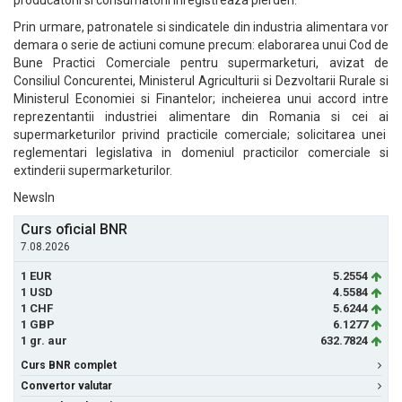
producatorii si consumatorii inregistreaza pierderi.
Prin urmare, patronatele si sindicatele din industria alimentara vor
demara o serie de actiuni comune precum: elaborarea unui Cod de
Bune Practici Comerciale pentru supermarketuri, avizat de
Consiliul Concurentei, Ministerul Agriculturii si Dezvoltarii Rurale si
Ministerul Economiei si Finantelor; incheierea unui accord intre
reprezentantii industriei alimentare din Romania si cei ai
supermarketurilor privind practicile comerciale; solicitarea unei
reglementari legislativa in domeniul practicilor comerciale si
extinderii supermarketurilor.
NewsIn
Curs oficial BNR
7.08.2026
1 EUR
5.2554
1 USD
4.5584
1 CHF
5.6244
1 GBP
6.1277
1 gr. aur
632.7824
Curs BNR complet
Convertor valutar