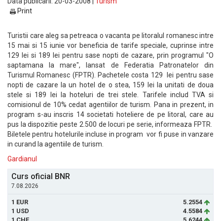
Data publicarii: 20-03-2008 |
Turism
Print
Turistii care aleg sa petreaca o vacanta pe litoralul romanesc intre
15 mai si 15 iunie vor beneficia de tarife speciale, cuprinse intre
129 lei si 189 lei pentru sase nopti de cazare, prin programul "O
saptamana la mare", lansat de Federatia Patronatelor din
Turismul Romanesc (FPTR). Pachetele costa 129 lei pentru sase
nopti de cazare la un hotel de o stea, 159 lei la unitati de doua
stele si 189 lei la hoteluri de trei stele. Tarifele includ TVA si
comisionul de 10% cedat agentiilor de turism. Pana in prezent, in
program s-au inscris 14 societati hoteliere de pe litoral, care au
pus la dispozitie peste 2.500 de locuri pe serie, informeaza FPTR.
Biletele pentru hotelurile incluse in program vor fi puse in vanzare
in curand la agentiile de turism.
Gardianul
Curs oficial BNR
7.08.2026
1 EUR
5.2554
1 USD
4.5584
1 CHF
5.6244