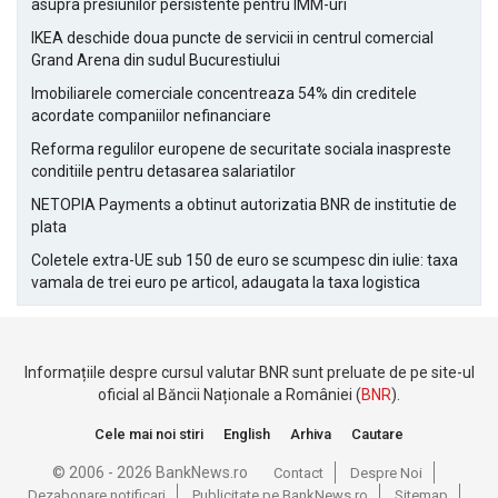
asupra presiunilor persistente pentru IMM-uri
IKEA deschide doua puncte de servicii in centrul comercial
Grand Arena din sudul Bucurestiului
Imobiliarele comerciale concentreaza 54% din creditele
acordate companiilor nefinanciare
Reforma regulilor europene de securitate sociala inaspreste
conditiile pentru detasarea salariatilor
NETOPIA Payments a obtinut autorizatia BNR de institutie de
plata
Coletele extra-UE sub 150 de euro se scumpesc din iulie: taxa
vamala de trei euro pe articol, adaugata la taxa logistica
Informațiile despre cursul valutar BNR sunt preluate de pe site-ul
oficial al Băncii Naționale a României (
BNR
).
Cele mai noi stiri
English
Arhiva
Cautare
© 2006 - 2026 BankNews.ro
Contact
Despre Noi
Dezabonare notificari
Publicitate pe BankNews.ro
Sitemap