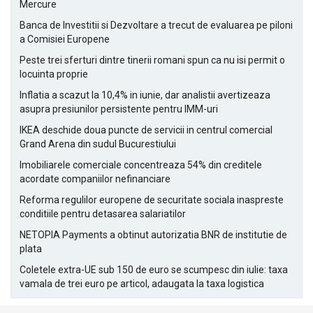
Mercure
Banca de Investitii si Dezvoltare a trecut de evaluarea pe piloni
a Comisiei Europene
Peste trei sferturi dintre tinerii romani spun ca nu isi permit o
locuinta proprie
Inflatia a scazut la 10,4% in iunie, dar analistii avertizeaza
asupra presiunilor persistente pentru IMM-uri
IKEA deschide doua puncte de servicii in centrul comercial
Grand Arena din sudul Bucurestiului
Imobiliarele comerciale concentreaza 54% din creditele
acordate companiilor nefinanciare
Reforma regulilor europene de securitate sociala inaspreste
conditiile pentru detasarea salariatilor
NETOPIA Payments a obtinut autorizatia BNR de institutie de
plata
Coletele extra-UE sub 150 de euro se scumpesc din iulie: taxa
vamala de trei euro pe articol, adaugata la taxa logistica