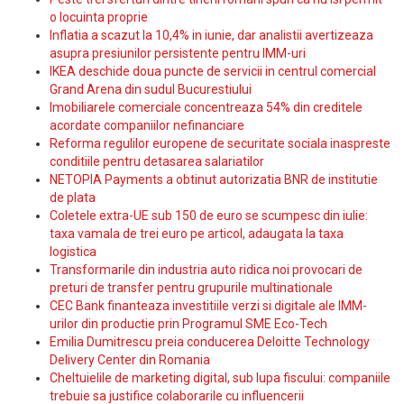
o locuinta proprie
Inflatia a scazut la 10,4% in iunie, dar analistii avertizeaza
asupra presiunilor persistente pentru IMM-uri
IKEA deschide doua puncte de servicii in centrul comercial
Grand Arena din sudul Bucurestiului
Imobiliarele comerciale concentreaza 54% din creditele
acordate companiilor nefinanciare
Reforma regulilor europene de securitate sociala inaspreste
conditiile pentru detasarea salariatilor
NETOPIA Payments a obtinut autorizatia BNR de institutie
de plata
Coletele extra-UE sub 150 de euro se scumpesc din iulie:
taxa vamala de trei euro pe articol, adaugata la taxa
logistica
Transformarile din industria auto ridica noi provocari de
preturi de transfer pentru grupurile multinationale
CEC Bank finanteaza investitiile verzi si digitale ale IMM-
urilor din productie prin Programul SME Eco-Tech
Emilia Dumitrescu preia conducerea Deloitte Technology
Delivery Center din Romania
Cheltuielile de marketing digital, sub lupa fiscului: companiile
trebuie sa justifice colaborarile cu influencerii