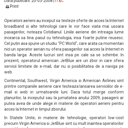
Data publicarii: 20-03-2008 |
IT&C
Print
Operatorii aerieni au inceput sa testeze oferte de acces la Internet
broadband si alte tehnologii care le vor face viata mai usoara
pasagerilor, noteaza Cotidianul. Liniile aeriene din intreaga lume
incearca sa tina pasul cu tehnologia, insa foarte putine reusesc.
Cel putin asa spune un studiu "PC World", care arata ca momentan
nici un operator aerian nu ofera pasagerilor sai acces la Internet in
banda larga. Aceste lucruri sint insa pe cale sa se schimbe. In
prezent, operatorul american JetBlue are un zbor in care ofera
servicii limitate de e-mail, dar nu si posibilitatea de a naviga pe
web.
Continental, Southwest, Virgin America si American Airlines sint
printre companiile aeriene care testeaza lansarea serviciilor de e-
mail si web in urmatoarele luni. Daca totul merge conform
planurilor, la inceputul sau la jumatatea anului 2009, pasagerii ar
putea avea de unde alege in materie de operatori aerieni pentru
acces la Internet in timpul zborului.
In Statele Unite, in materie de tehnologie, operatori low-cost
precum Virgin America si JetBlue sint cu mult inaintea operatorilor