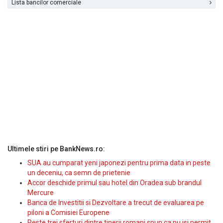
Lista bancilor comerciale
Ultimele stiri pe BankNews.ro:
SUA au cumparat yeni japonezi pentru prima data in peste
un deceniu, ca semn de prietenie
Accor deschide primul sau hotel din Oradea sub brandul
Mercure
Banca de Investitii si Dezvoltare a trecut de evaluarea pe
piloni a Comisiei Europene
Peste trei sferturi dintre tinerii romani spun ca nu isi permit