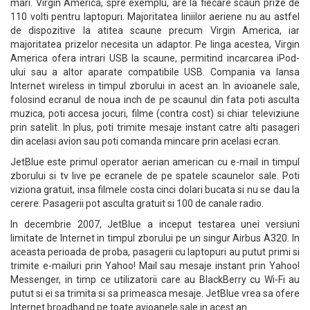
mari. Virgin America, spre exemplu, are la fiecare scaun prize de
110 volti pentru laptopuri. Majoritatea liniilor aeriene nu au astfel
de dispozitive la atitea scaune precum Virgin America, iar
majoritatea prizelor necesita un adaptor. Pe linga acestea, Virgin
America ofera intrari USB la scaune, permitind incarcarea iPod-
ului sau a altor aparate compatibile USB. Compania va lansa
Internet wireless in timpul zborului in acest an. In avioanele sale,
folosind ecranul de noua inch de pe scaunul din fata poti asculta
muzica, poti accesa jocuri, filme (contra cost) si chiar televiziune
prin satelit. In plus, poti trimite mesaje instant catre alti pasageri
din acelasi avion sau poti comanda mincare prin acelasi ecran.
JetBlue este primul operator aerian american cu e-mail in timpul
zborului si tv live pe ecranele de pe spatele scaunelor sale. Poti
viziona gratuit, insa filmele costa cinci dolari bucata si nu se dau la
cerere. Pasagerii pot asculta gratuit si 100 de canale radio.
In decembrie 2007, JetBlue a inceput testarea unei versiuni
limitate de Internet in timpul zborului pe un singur Airbus A320. In
aceasta perioada de proba, pasagerii cu laptopuri au putut primi si
trimite e-mailuri prin Yahoo! Mail sau mesaje instant prin Yahoo!
Messenger, in timp ce utilizatorii care au BlackBerry cu Wi-Fi au
putut si ei sa trimita si sa primeasca mesaje. JetBlue vrea sa ofere
Internet broadband pe toate avioanele sale in acest an.