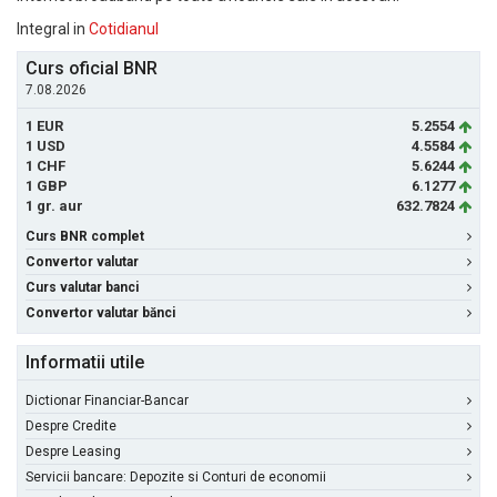
Integral in
Cotidianul
Curs oficial BNR
7.08.2026
1 EUR
5.2554
1 USD
4.5584
1 CHF
5.6244
1 GBP
6.1277
1 gr. aur
632.7824
Curs BNR complet
Convertor valutar
Curs valutar banci
Convertor valutar bănci
Informatii utile
Dictionar Financiar-Bancar
Despre Credite
Despre Leasing
Servicii bancare: Depozite si Conturi de economii