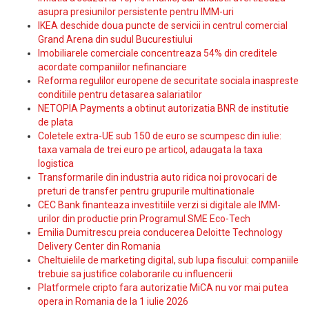
asupra presiunilor persistente pentru IMM-uri
IKEA deschide doua puncte de servicii in centrul comercial
Grand Arena din sudul Bucurestiului
Imobiliarele comerciale concentreaza 54% din creditele
acordate companiilor nefinanciare
Reforma regulilor europene de securitate sociala inaspreste
conditiile pentru detasarea salariatilor
NETOPIA Payments a obtinut autorizatia BNR de institutie
de plata
Coletele extra-UE sub 150 de euro se scumpesc din iulie:
taxa vamala de trei euro pe articol, adaugata la taxa
logistica
Transformarile din industria auto ridica noi provocari de
preturi de transfer pentru grupurile multinationale
CEC Bank finanteaza investitiile verzi si digitale ale IMM-
urilor din productie prin Programul SME Eco-Tech
Emilia Dumitrescu preia conducerea Deloitte Technology
Delivery Center din Romania
Cheltuielile de marketing digital, sub lupa fiscului: companiile
trebuie sa justifice colaborarile cu influencerii
Platformele cripto fara autorizatie MiCA nu vor mai putea
opera in Romania de la 1 iulie 2026