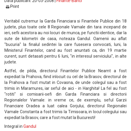
Data publicarii: 20-03-2008 |
Finante-Banci
Print
Veritabil cutremur la Garda Financiara si Finantele Publice din 18
judete, plus toate cele 8 Regionale Vamale din tara: incepand de
ieri, sefii acestora au noi locuri de munca, pe functii identice, dar la
sute de kilometri de casa, noteaza Gandul. Oamenii au aflat
"bucuria" la finalul sedintei la care fusesera convocati, luni, la
Ministerul Finantelor, cand au fost anuntati ca, din 19 martie
curent, sunt detasati pentru 6 luni, "in interesul serviciului", in alte
judete.
Astfel, de pilda, directorul Finantelor Publice Neamt a fost
expediat la Prahova, fiind inlocuit cu cel de la Brasov, directorul de
la Prahova a fost mutat in Covasna, de unde colegul sau a fost
trimis in Maramures, iar seful de aici - in Harghita! La fel au fost
"rotiti" si comisarii-sefi din Garda Financiara si directorii
Regionalelor Vamale: in vreme ce, de exemplu, seful Garzii
Financiare Oradea a luat calea Gorjului, directorul Regionalei
Vamale Constanta a fost trimis la Timisoara, in locul colegului sau
expediat la Brasov, care a fost mutat la Bucuresti!
Integral in
Gandul