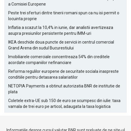
a Comisiei Europene
Peste trei sferturi dintre tinerii romani spun ca nu isi permit o
locuinta proprie
Inflatia a scazut la 10,4% in iunie, dar analistii avertizeaza
asupra presiunilor persistente pentru IMM-uri
IKEA deschide doua puncte de servicii in centrul comercial
Grand Arena din sudul Bucurestiului
Imobiliarele comerciale concentreaza 54% din creditele
acordate companiilor nefinanciare
Reforma regulilor europene de securitate sociala inaspreste
conditiile pentru detasarea salariatilor
NETOPIA Payments a obtinut autorizatia BNR de institutie de
plata
Coletele extra-UE sub 150 de euro se scumpesc din iulie: taxa
vamala de trei euro pe articol, adaugata la taxa logistica
Informațiile despre cursul valutar BNR sunt preluate de pe site-ul