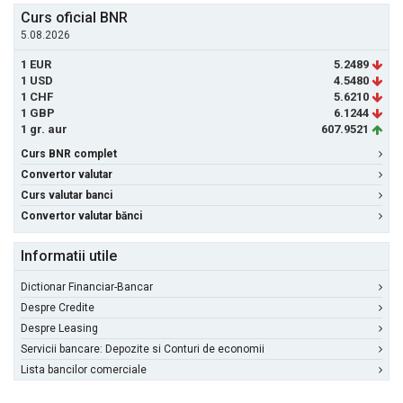
Curs oficial BNR
5.08.2026
1 EUR
5.2489
1 USD
4.5480
1 CHF
5.6210
1 GBP
6.1244
1 gr. aur
607.9521
Curs BNR complet
Convertor valutar
Curs valutar banci
Convertor valutar bănci
Informatii utile
Dictionar Financiar-Bancar
Despre Credite
Despre Leasing
Servicii bancare: Depozite si Conturi de economii
Lista bancilor comerciale