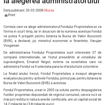
la alegerea administratorului
Data publicarii: 20-03-2008 |
Bursa
Print
Comisia care va alege administratorul Fondului Proprietatea se va
forma in scurt timp, iar in doua luni de la numirea acestuia Fondul
va putea fi pregatit pentru listarea la Bursa de Valori Bucuresti
(BVB), a declarat, joi, ministrul economiei si finantelor, Varujan
Vosganian.
De administrarea Fondului Proprietatea sunt interesate 37 de
companii internationale, iar fostul presedinte al consiliului de
supraveghere, Emanoil Negut, estima ca societatea care va
administra Fondul va fi selectata pana la sfarsitul lunii octombrie.
La finalul anului trecut, Fondul Proprietatea a inceput alegerea
evaluatorului pentru activele Fondului, primul pas pentru listarea la
Bursa de Valori Bucuresti (BVB) a acestuia.
Fondul Proprietatea, creat in 2005 ca solutie pentru despagubirea
fostilor proprietari deposedati de regimul comunist, carora nu li se
mai pot restitui in natura averile confiscate, are un capital social de
14,2 miliarde lei (3,8 miliarde euro).