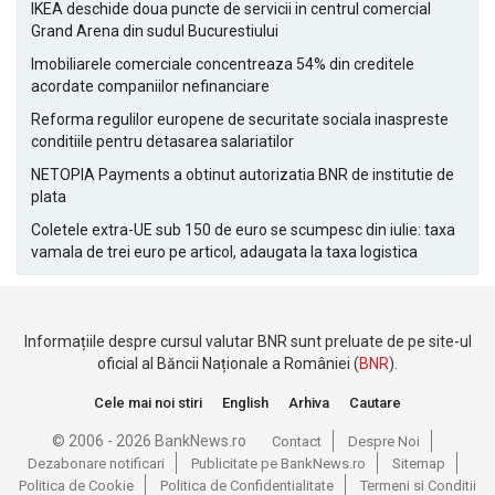
IKEA deschide doua puncte de servicii in centrul comercial
Grand Arena din sudul Bucurestiului
Imobiliarele comerciale concentreaza 54% din creditele
acordate companiilor nefinanciare
Reforma regulilor europene de securitate sociala inaspreste
conditiile pentru detasarea salariatilor
NETOPIA Payments a obtinut autorizatia BNR de institutie de
plata
Coletele extra-UE sub 150 de euro se scumpesc din iulie: taxa
vamala de trei euro pe articol, adaugata la taxa logistica
Informațiile despre cursul valutar BNR sunt preluate de pe site-ul
oficial al Băncii Naționale a României (
BNR
).
Cele mai noi stiri
English
Arhiva
Cautare
© 2006 - 2026 BankNews.ro
Contact
Despre Noi
Dezabonare notificari
Publicitate pe BankNews.ro
Sitemap
Politica de Cookie
Politica de Confidentialitate
Termeni si Conditii