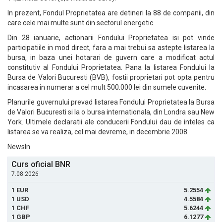
In prezent, Fondul Proprietatea are detineri la 88 de companii, din
care cele mai multe sunt din sectorul energetic.
Din 28 ianuarie, actionarii Fondului Proprietatea isi pot vinde
participatiile in mod direct, fara a mai trebui sa astepte listarea la
bursa, in baza unei hotarari de guvern care a modificat actul
constitutiv al Fondului Proprietatea. Pana la listarea Fondului la
Bursa de Valori Bucuresti (BVB), fostii proprietari pot opta pentru
incasarea in numerar a cel mult 500.000 lei din sumele cuvenite.
Planurile guvernului prevad listarea Fondului Proprietatea la Bursa
de Valori Bucuresti si la o bursa internationala, din Londra sau New
York. Ultimele declaratii ale conducerii Fondului dau de inteles ca
listarea se va realiza, cel mai devreme, in decembrie 2008.
NewsIn
Curs oficial BNR
7.08.2026
1 EUR
5.2554
1 USD
4.5584
1 CHF
5.6244
1 GBP
6.1277