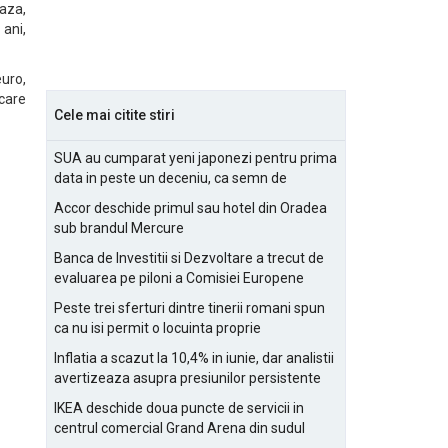
eaza,
 ani,
euro,
 care
Cele mai citite stiri
SUA au cumparat yeni japonezi pentru prima
data in peste un deceniu, ca semn de
prietenie
Accor deschide primul sau hotel din Oradea
sub brandul Mercure
Banca de Investitii si Dezvoltare a trecut de
evaluarea pe piloni a Comisiei Europene
Peste trei sferturi dintre tinerii romani spun
ca nu isi permit o locuinta proprie
Inflatia a scazut la 10,4% in iunie, dar analistii
avertizeaza asupra presiunilor persistente
pentru IMM-uri
IKEA deschide doua puncte de servicii in
centrul comercial Grand Arena din sudul