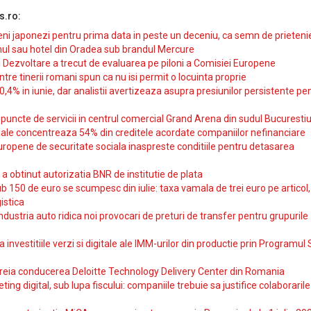
s.ro:
i japonezi pentru prima data in peste un deceniu, ca semn de prieteni
ul sau hotel din Oradea sub brandul Mercure
si Dezvoltare a trecut de evaluarea pe piloni a Comisiei Europene
intre tinerii romani spun ca nu isi permit o locuinta proprie
10,4% in iunie, dar analistii avertizeaza asupra presiunilor persistente pe
uncte de servicii in centrul comercial Grand Arena din sudul Bucurestiu
iale concentreaza 54% din creditele acordate companiilor nefinanciare
uropene de securitate sociala inaspreste conditiile pentru detasarea
obtinut autorizatia BNR de institutie de plata
b 150 de euro se scumpesc din iulie: taxa vamala de trei euro pe articol,
istica
ndustria auto ridica noi provocari de preturi de transfer pentru grupurile
investitiile verzi si digitale ale IMM-urilor din productie prin Programul
reia conducerea Deloitte Technology Delivery Center din Romania
ting digital, sub lupa fiscului: companiile trebuie sa justifice colaborarile