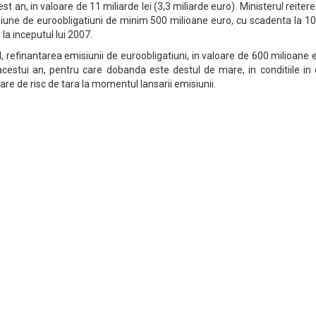
est an, in valoare de 11 miliarde lei (3,3 miliarde euro). Ministerul reiter
siune de euroobligatiuni de minim 500 milioane euro, cu scadenta la 10
la inceputul lui 2007.
al, refinantarea emisiunii de euroobligatiuni, in valoare de 600 milioane 
acestui an, pentru care dobanda este destul de mare, in conditiile in
re de risc de tara la momentul lansarii emisiunii.