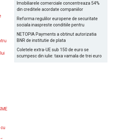
Bucurestiului
Imobiliarele comerciale concentreaza 54%
din creditele acordate companiilor
nefinanciare
e
Reforma regulilor europene de securitate
sociala inaspreste conditiile pentru
detasarea salariatilor
NETOPIA Payments a obtinut autorizatia
BNR de institutie de plata
ntru
Coletele extra-UE sub 150 de euro se
lui
scumpesc din iulie: taxa vamala de trei euro
pe articol, adaugata la taxa logistica
 SME
 cu