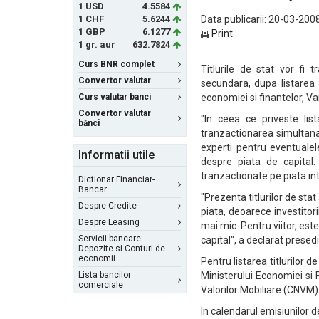
1 USD
4.5584
1 CHF
5.6244
Data publicarii: 20-03-2008
1 GBP
6.1277
Print
1 gr. aur
632.7824
Curs BNR complet
Titlurile de stat vor fi 
Convertor valutar
secundara, dupa listarea 
Curs valutar banci
economiei si finantelor, V
Convertor valutar
"In ceea ce priveste lis
bănci
tranzactionarea simultana 
experti pentru eventualel
Informatii utile
despre piata de capital. 
tranzactionate pe piata int
Dictionar Financiar-
Bancar
"Prezenta titlurilor de stat 
Despre Credite
piata, deoarece investitori
Despre Leasing
mai mic. Pentru viitor, este
Servicii bancare:
capital", a declarat prese
Depozite si Conturi de
economii
Pentru listarea titlurilor 
Lista bancilor
Ministerului Economiei si 
comerciale
Valorilor Mobiliare (CNVM)
In calendarul emisiunilor 