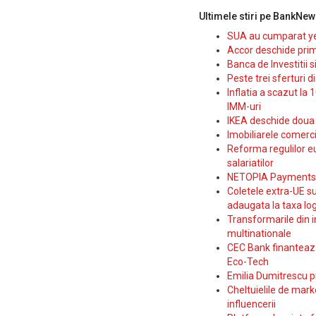
Ultimele stiri pe BankNew
SUA au cumparat yen
Accor deschide prim
Banca de Investitii 
Peste trei sferturi d
Inflatia a scazut la 
IMM-uri
IKEA deschide doua p
Imobiliarele comerc
Reforma regulilor e
salariatilor
NETOPIA Payments a 
Coletele extra-UE su
adaugata la taxa log
Transformarile din i
multinationale
CEC Bank finanteaza 
Eco-Tech
Emilia Dumitrescu p
Cheltuielile de marke
influencerii