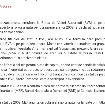
 |
Bursa
tranzactionate, simultan, la Bursa de Valori Bucuresti (BVB) si pe p
acestora, programata pentru primavara lui 2008, a declarat, joi, mini
arujan Vosganian.
tarea titlurilor de stat la BVB, am ajuns la o formula care presu
la BVB si pe piata secundara. Maine (n.r. vineri), ne intalnim cu grup
e modificari legislative", a mai explicat Vosganian, prezent la un se
"Cel putin 20% din titlurile de stat vor fi listate la bursa, restul 
erbancara", a precizat ministrul.
ar fi fost o solutie pentru piata de capital, tinand cont de conditiile dificil
i s-ar fi orientat catre aceste titluri, care sunt sigure, in ciuda radamen
 greu de anticipat care va fi volumul tranzactiilor cu titluri de stat pe pia
dintele BVB, Stere Famache, care a participat la eveniment.
de stat la BVB a fost alcatuita o comisie, formata din cate doi reprezentan
Finantelor (MEF), Bancii Nationale a Romaniei (BNR) si Comisiei Nation
.
de stat pe 2008, MEF anunta un volum al imprumuturilor lansate prin titlu