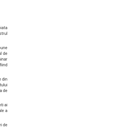
iata
strul
pune
ul de
minar
fiind
e din
tului
ta de
ti ai
ale a
ri de