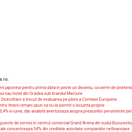
s.ro:
i japonezi pentru prima data in peste un deceniu, ca semn de prieteni
ul sau hotel din Oradea sub brandul Mercure
si Dezvoltare a trecut de evaluarea pe piloni a Comisiei Europene
intre tinerii romani spun ca nu isi permit o locuinta proprie
10,4% in iunie, dar analistii avertizeaza asupra presiunilor persistente pe
uncte de servicii in centrul comercial Grand Arena din sudul Bucurestiu
iale concentreaza 54% din creditele acordate companiilor nefinanciare