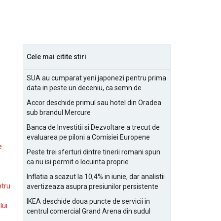
Cele mai citite stiri
SUA au cumparat yeni japonezi pentru prima
data in peste un deceniu, ca semn de
prietenie
Accor deschide primul sau hotel din Oradea
sub brandul Mercure
Banca de Investitii si Dezvoltare a trecut de
evaluarea pe piloni a Comisiei Europene
e
Peste trei sferturi dintre tinerii romani spun
ca nu isi permit o locuinta proprie
Inflatia a scazut la 10,4% in iunie, dar analistii
ntru
avertizeaza asupra presiunilor persistente
pentru IMM-uri
IKEA deschide doua puncte de servicii in
lui
centrul comercial Grand Arena din sudul