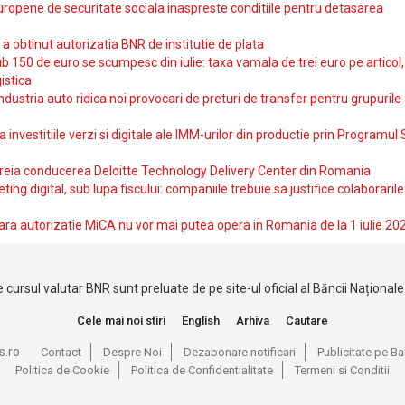
uropene de securitate sociala inaspreste conditiile pentru detasarea
obtinut autorizatia BNR de institutie de plata
b 150 de euro se scumpesc din iulie: taxa vamala de trei euro pe articol,
istica
ndustria auto ridica noi provocari de preturi de transfer pentru grupurile
investitiile verzi si digitale ale IMM-urilor din productie prin Programul
reia conducerea Deloitte Technology Delivery Center din Romania
ting digital, sub lupa fiscului: companiile trebuie sa justifice colaborarile
ara autorizatie MiCA nu vor mai putea opera in Romania de la 1 iulie 20
 cursul valutar BNR sunt preluate de pe site-ul oficial al Băncii Național
Cele mai noi stiri
English
Arhiva
Cautare
s.ro
Contact
Despre Noi
Dezabonare notificari
Publicitate pe 
Politica de Cookie
Politica de Confidentialitate
Termeni si Conditii