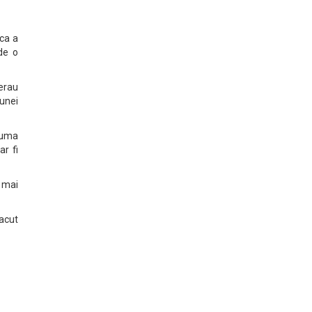
 ca a
 de o
 erau
 unei
 suma
ar fi
a mai
facut