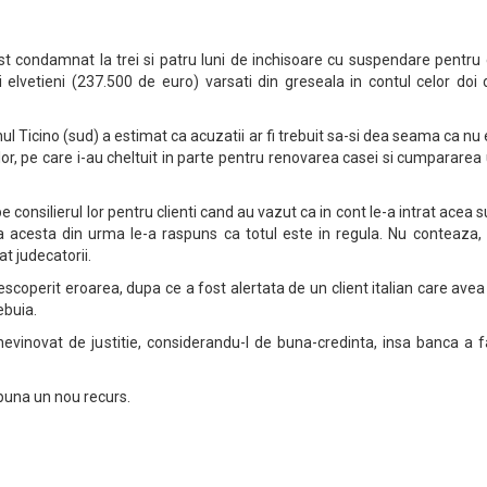
ost condamnat la trei si patru luni de inchisoare cu suspendare pentru
i elvetieni (237.500 de euro) varsati din greseala in contul celor doi
ul Ticino (sud) a estimat ca acuzatii ar fi trebuit sa-si dea seama ca nu
nilor, pe care i-au cheltuit in parte pentru renovarea casei si cumpararea
pe consilierul lor pentru clienti cand au vazut ca in cont le-a intrat acea
sa acesta din urma le-a raspuns ca totul este in regula. Nu conteaza, 
at judecatorii.
scoperit eroarea, dupa ce a fost alertata de un client italian care ave
ebuia.
l nevinovat de justitie, considerandu-l de buna-credinta, insa banca a 
puna un nou recurs.