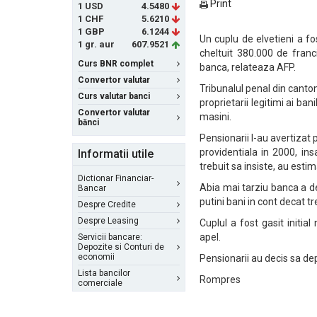
Print
1 USD
4.5480
1 CHF
5.6210
1 GBP
6.1244
Un cuplu de elvetieni a f
1 gr. aur
607.9521
cheltuit 380.000 de franc
Curs BNR complet
banca, relateaza AFP.
Convertor valutar
Tribunalul penal din canton
Curs valutar banci
proprietarii legitimi ai ba
Convertor valutar
masini.
bănci
Pensionarii l-au avertizat 
providentiala in 2000, in
Informatii utile
trebuit sa insiste, au estim
Dictionar Financiar-
Abia mai tarziu banca a de
Bancar
putini bani in cont decat tr
Despre Credite
Despre Leasing
Cuplul a fost gasit initia
apel.
Servicii bancare:
Depozite si Conturi de
economii
Pensionarii au decis sa de
Lista bancilor
Rompres
comerciale