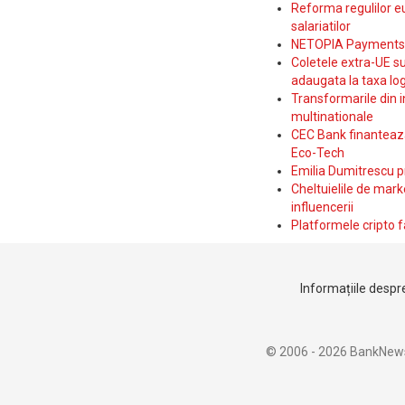
Reforma regulilor e
salariatilor
NETOPIA Payments a 
Coletele extra-UE su
adaugata la taxa log
Transformarile din i
multinationale
CEC Bank finanteaza 
Eco-Tech
Emilia Dumitrescu p
Cheltuielile de marke
influencerii
Platformele cripto f
Informațiile despre
© 2006 - 2026 BankNew