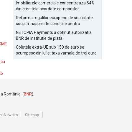
Bucurestiului
Imobiliarele comerciale concentreaza 54%
din creditele acordate companiilor
nefinanciare
Reforma regulilor europene de securitate
sociala inaspreste conditiile pentru
detasarea salariatilor
NETOPIA Payments a obtinut autorizatia
BNR de institutie de plata
 SME
Coletele extra-UE sub 150 de euro se
scumpesc din iulie: taxa vamala de trei euro
pe articol, adaugata la taxa logistica
 cu
26
e a României (
BNR
).
BankNews.ro
Sitemap