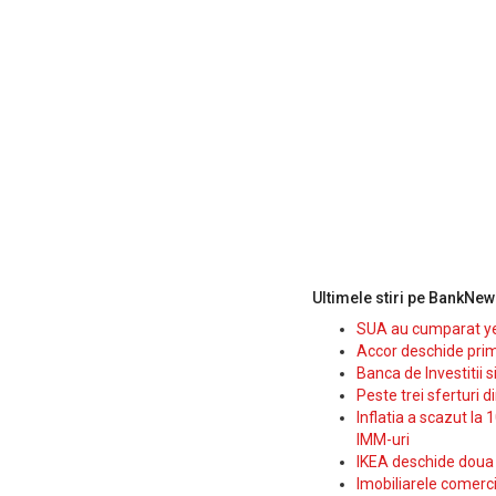
Ultimele stiri pe BankNew
SUA au cumparat yen
Accor deschide prim
Banca de Investitii 
Peste trei sferturi d
Inflatia a scazut la 
IMM-uri
IKEA deschide doua p
Imobiliarele comerc