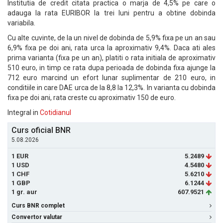
Institutia de credit citata practica o marja de 4,5% pe care o
adauga la rata EURIBOR la trei luni pentru a obtine dobinda
variabila.
Cu alte cuvinte, de la un nivel de dobinda de 5,9% fixa pe un an sau
6,9% fixa pe doi ani, rata urca la aproximativ 9,4%. Daca ati ales
prima varianta (fixa pe un an), platiti o rata initiala de aproximativ
510 euro, in timp ce rata dupa perioada de dobinda fixa ajunge la
712 euro marcind un efort lunar suplimentar de 210 euro, in
conditiile in care DAE urca de la 8,8 la 12,3%. In varianta cu dobinda
fixa pe doi ani, rata creste cu aproximativ 150 de euro.
Integral in
Cotidianul
Curs oficial BNR
5.08.2026
1 EUR
5.2489
1 USD
4.5480
1 CHF
5.6210
1 GBP
6.1244
1 gr. aur
607.9521
Curs BNR complet
Convertor valutar