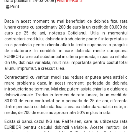
Data publicarii: 24-03-2008 |
Finante-Banci
Print
Daca in acest moment nu mai beneficiati de dobinda fixa, rata
lunara creste cu aproximativ 200 de euro la un credit de 80.000 de
euro pe 25 de ani, noteaza Cotidianul. Utila in momentul
contractarii creditului, dobinda introductorie poate fi interpretata si
ca o pacaleala pentru clientii aflati la limita superioara a pragului
de indatorare. In conditiile in care dobinda medie europeana
EURIBOR a crescut substantial in ultima perioada, in pas cu inflatia
din UE, dobinda variabila, mult mai importanta pentru costul total
al unui imprumut, a crescut si ea.
Contractantii cu venituri medii sau reduse ar putea avea astfel o
mare problema daca, in acest moment, perioada de dobinda
introductorie se termina. Mai clar, putem asista chiar la o dublare a
dobinzii anuale. Tradus in termeni de rata lunara, la un credit de
80.000 de euro contractat pe o perioada de 25 de ani, diferenta
dintre perioada cu dobinda fixa si cea cu dobinda variabila este, in
medie, de 200 de euro sau aproximativ 50% in plus la rata.
Exista si banci, cazul ING sau Raiffeisen, care nu utilizeaza rata
EURIBOR pentru calculul dobinzii variabile. Aceste institutii de