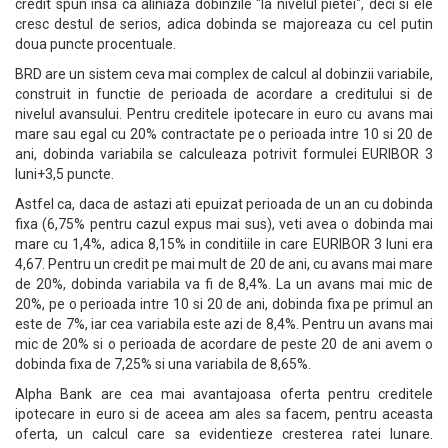
credit spun insa ca aliniaza dobinzile "la nivelul pietei", deci si ele
cresc destul de serios, adica dobinda se majoreaza cu cel putin
doua puncte procentuale.
BRD are un sistem ceva mai complex de calcul al dobinzii variabile,
construit in functie de perioada de acordare a creditului si de
nivelul avansului. Pentru creditele ipotecare in euro cu avans mai
mare sau egal cu 20% contractate pe o perioada intre 10 si 20 de
ani, dobinda variabila se calculeaza potrivit formulei EURIBOR 3
luni+3,5 puncte.
Astfel ca, daca de astazi ati epuizat perioada de un an cu dobinda
fixa (6,75% pentru cazul expus mai sus), veti avea o dobinda mai
mare cu 1,4%, adica 8,15% in conditiile in care EURIBOR 3 luni era
4,67. Pentru un credit pe mai mult de 20 de ani, cu avans mai mare
de 20%, dobinda variabila va fi de 8,4%. La un avans mai mic de
20%, pe o perioada intre 10 si 20 de ani, dobinda fixa pe primul an
este de 7%, iar cea variabila este azi de 8,4%. Pentru un avans mai
mic de 20% si o perioada de acordare de peste 20 de ani avem o
dobinda fixa de 7,25% si una variabila de 8,65%.
Alpha Bank are cea mai avantajoasa oferta pentru creditele
ipotecare in euro si de aceea am ales sa facem, pentru aceasta
oferta, un calcul care sa evidentieze cresterea ratei lunare.