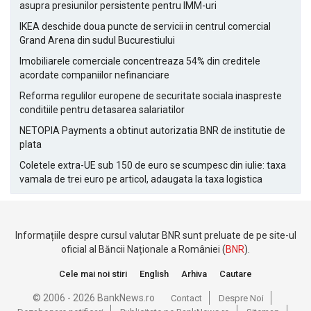
asupra presiunilor persistente pentru IMM-uri
IKEA deschide doua puncte de servicii in centrul comercial
Grand Arena din sudul Bucurestiului
Imobiliarele comerciale concentreaza 54% din creditele
acordate companiilor nefinanciare
Reforma regulilor europene de securitate sociala inaspreste
conditiile pentru detasarea salariatilor
NETOPIA Payments a obtinut autorizatia BNR de institutie de
plata
Coletele extra-UE sub 150 de euro se scumpesc din iulie: taxa
vamala de trei euro pe articol, adaugata la taxa logistica
Informațiile despre cursul valutar BNR sunt preluate de pe site-ul
oficial al Băncii Naționale a României (
BNR
).
Cele mai noi stiri
English
Arhiva
Cautare
© 2006 - 2026 BankNews.ro
Contact
Despre Noi