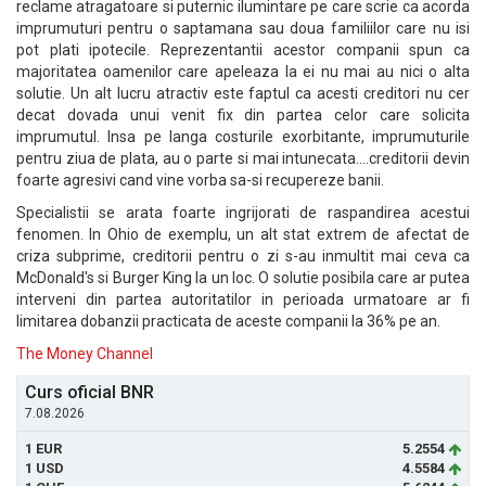
reclame atragatoare si puternic ilumintare pe care scrie ca acorda
imprumuturi pentru o saptamana sau doua familiilor care nu isi
pot plati ipotecile. Reprezentantii acestor companii spun ca
majoritatea oamenilor care apeleaza la ei nu mai au nici o alta
solutie. Un alt lucru atractiv este faptul ca acesti creditori nu cer
decat dovada unui venit fix din partea celor care solicita
imprumutul. Insa pe langa costurile exorbitante, imprumuturile
pentru ziua de plata, au o parte si mai intunecata....creditorii devin
foarte agresivi cand vine vorba sa-si recupereze banii.
Specialistii se arata foarte ingrijorati de raspandirea acestui
fenomen. In Ohio de exemplu, un alt stat extrem de afectat de
criza subprime, creditorii pentru o zi s-au inmultit mai ceva ca
McDonald's si Burger King la un loc. O solutie posibila care ar putea
interveni din partea autoritatilor in perioada urmatoare ar fi
limitarea dobanzii practicata de aceste companii la 36% pe an.
The Money Channel
Curs oficial BNR
7.08.2026
1 EUR
5.2554
1 USD
4.5584