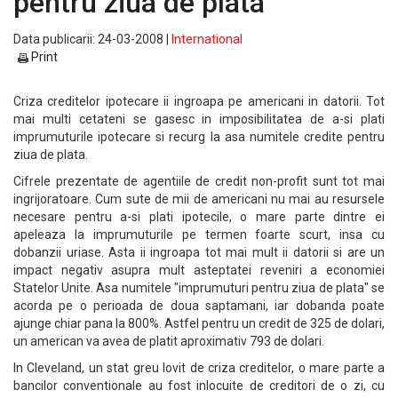
pentru ziua de plata
Data publicarii: 24-03-2008 |
International
Print
Criza creditelor ipotecare ii ingroapa pe americani in datorii. Tot
mai multi cetateni se gasesc in imposibilitatea de a-si plati
imprumuturile ipotecare si recurg la asa numitele credite pentru
ziua de plata.
Cifrele prezentate de agentiile de credit non-profit sunt tot mai
ingrijoratoare. Cum sute de mii de americani nu mai au resursele
necesare pentru a-si plati ipotecile, o mare parte dintre ei
apeleaza la imprumuturile pe termen foarte scurt, insa cu
dobanzii uriase. Asta ii ingroapa tot mai mult ii datorii si are un
impact negativ asupra mult asteptatei reveniri a economiei
Statelor Unite. Asa numitele "imprumuturi pentru ziua de plata" se
acorda pe o perioada de doua saptamani, iar dobanda poate
ajunge chiar pana la 800%. Astfel pentru un credit de 325 de dolari,
un american va avea de platit aproximativ 793 de dolari.
In Cleveland, un stat greu lovit de criza creditelor, o mare parte a
bancilor conventionale au fost inlocuite de creditori de o zi, cu