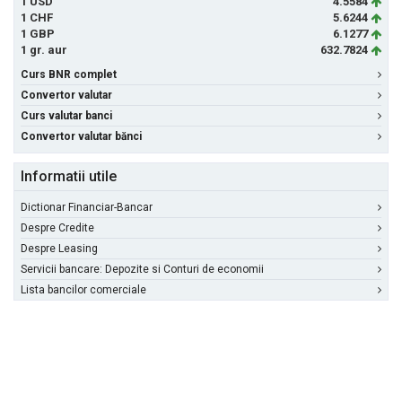
1 USD
4.5584
1 CHF
5.6244
1 GBP
6.1277
1 gr. aur
632.7824
Curs BNR complet
Convertor valutar
Curs valutar banci
Convertor valutar bănci
Informatii utile
Dictionar Financiar-Bancar
Despre Credite
Despre Leasing
Servicii bancare: Depozite si Conturi de economii
Lista bancilor comerciale