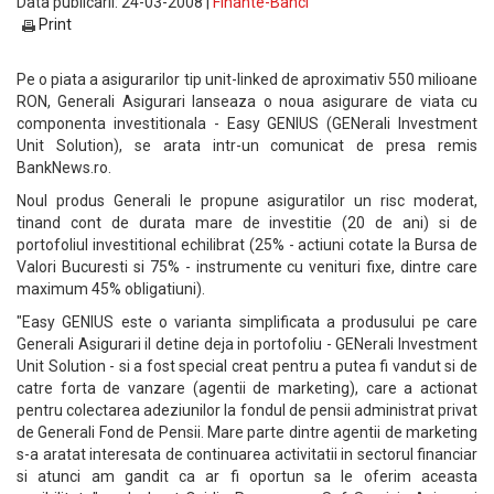
Data publicarii: 24-03-2008 |
Finante-Banci
Print
Pe o piata a asigurarilor tip unit-linked de aproximativ 550 milioane
RON, Generali Asigurari lanseaza o noua asigurare de viata cu
componenta investitionala - Easy GENIUS (GENerali Investment
Unit Solution), se arata intr-un comunicat de presa remis
BankNews.ro.
Noul produs Generali le propune asiguratilor un risc moderat,
tinand cont de durata mare de investitie (20 de ani) si de
portofoliul investitional echilibrat (25% - actiuni cotate la Bursa de
Valori Bucuresti si 75% - instrumente cu venituri fixe, dintre care
maximum 45% obligatiuni).
"Easy GENIUS este o varianta simplificata a produsului pe care
Generali Asigurari il detine deja in portofoliu - GENerali Investment
Unit Solution - si a fost special creat pentru a putea fi vandut si de
catre forta de vanzare (agentii de marketing), care a actionat
pentru colectarea adeziunilor la fondul de pensii administrat privat
de Generali Fond de Pensii. Mare parte dintre agentii de marketing
s-a aratat interesata de continuarea activitatii in sectorul financiar
si atunci am gandit ca ar fi oportun sa le oferim aceasta