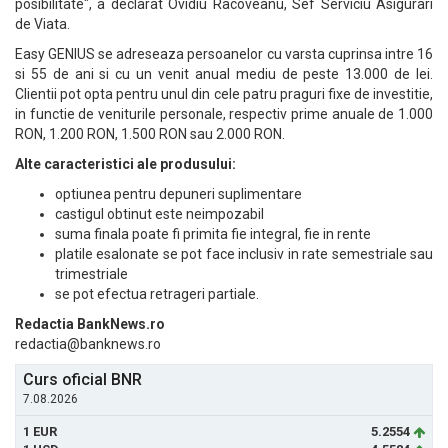
posibilitate", a declarat Ovidiu Racoveanu, Sef Serviciu Asigurari
de Viata.
Easy GENIUS se adreseaza persoanelor cu varsta cuprinsa intre 16
si 55 de ani si cu un venit anual mediu de peste 13.000 de lei.
Clientii pot opta pentru unul din cele patru praguri fixe de investitie,
in functie de veniturile personale, respectiv prime anuale de 1.000
RON, 1.200 RON, 1.500 RON sau 2.000 RON.
Alte caracteristici ale produsului:
optiunea pentru depuneri suplimentare
castigul obtinut este neimpozabil
suma finala poate fi primita fie integral, fie in rente
platile esalonate se pot face inclusiv in rate semestriale sau
trimestriale
se pot efectua retrageri partiale.
Redactia BankNews.ro
redactia@banknews.ro
Curs oficial BNR
7.08.2026
1 EUR
5.2554