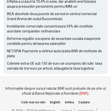
Inflatia a scazut la 10,4% in iunie, dar analistii avertizeaza
asupra presiunilor persistente pentru IMM-uri
IKEA deschide doua puncte de servicii in centrul comercial
Grand Arena din sudul Bucurestiului
Imobiliarele comerciale concentreaza 54% din creditele
acordate companiilor nefinanciare
Reforma regulilor europene de securitate sociala inaspreste
conditiile pentru detasarea salariatilor
NETOPIA Payments a obtinut autorizatia BNR de institutie de
plata
Coletele extra-UE sub 150 de euro se scumpesc din iulie: taxa
vamala de trei euro pe articol, adaugata la taxa logistica
Informațiile despre cursul valutar BNR sunt preluate de pe site-ul
oficial al Băncii Naționale a României (
BNR
).
Cele mai noi stiri
English
Arhiva
Cautare
© 2006 - 2026 BankNews.ro
Contact
Despre Noi