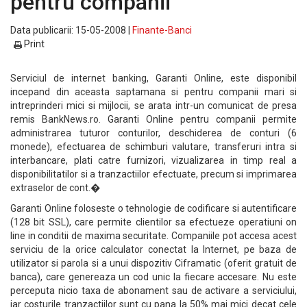
pentru companii
Data publicarii: 15-05-2008 |
Finante-Banci
Print
Serviciul de internet banking, Garanti Online, este disponibil
incepand din aceasta saptamana si pentru companii mari si
intreprinderi mici si mijlocii, se arata intr-un comunicat de presa
remis BankNews.ro. Garanti Online pentru companii permite
administrarea tuturor conturilor, deschiderea de conturi (6
monede), efectuarea de schimburi valutare, transferuri intra si
interbancare, plati catre furnizori, vizualizarea in timp real a
disponibilitatilor si a tranzactiilor efectuate, precum si imprimarea
extraselor de cont.�
Garanti Online foloseste o tehnologie de codificare si autentificare
(128 bit SSL), care permite clientilor sa efectueze operatiuni on
line in conditii de maxima securitate. Companiile pot accesa acest
serviciu de la orice calculator conectat la Internet, pe baza de
utilizator si parola si a unui dispozitiv Ciframatic (oferit gratuit de
banca), care genereaza un cod unic la fiecare accesare. Nu este
perceputa nicio taxa de abonament sau de activare a serviciului,
iar costurile tranzactiilor sunt cu pana la 50% mai mici decat cele