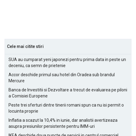
Cele mai citite stiri
SUA au cumparat yeni japonezi pentru prima data in peste un
deceniu, ca semn de prietenie
Accor deschide primul sau hotel din Oradea sub brandul
Mercure
Banca de Investitii si Dezvoltare a trecut de evaluarea pe piloni
a Comisiei Europene
Peste trei sferturi dintre tinerii romani spun ca nu isi permit o
locuinta proprie
Inflatia a scazut la 10,4% in iunie, dar analistii avertizeaza
asupra presiunilor persistente pentru IMM-uri
IKEA deschide doua puncte de servicii in centrul comercial