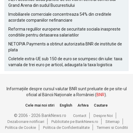
Grand Arena din sudul Bucurestiului
Imobiliarele comerciale concentreaza 54% din creditele
acordate companiilor nefinanciare
Reforma regulilor europene de securitate sociala inaspreste
conditiile pentru detasarea salariatilor
NETOPIA Payments a obtinut autorizatia BNR de institutie de
plata
Coletele extra-UE sub 150 de euro se scumpesc din iulie: taxa
vamala de trei euro pe articol, adaugata la taxa logistica
Informațiile despre cursul valutar BNR sunt preluate de pe site-ul
oficial al Băncii Naționale a României (
BNR
).
Cele mai noi stiri
English
Arhiva
Cautare
© 2006 - 2026 BankNews.ro
Contact
Despre Noi
Dezabonare notificari
Publicitate pe BankNews.ro
Sitemap
Politica de Cookie
Politica de Confidentialitate
Termeni si Conditii