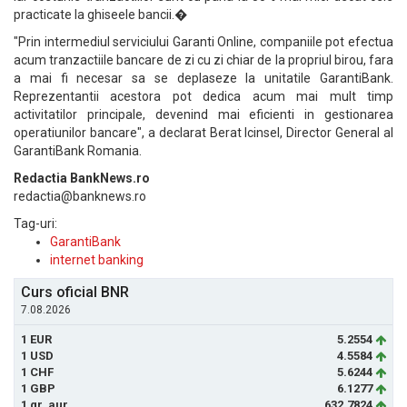
practicate la ghiseele bancii.�
"Prin intermediul serviciului Garanti Online, companiile pot efectua
acum tranzactiile bancare de zi cu zi chiar de la propriul birou, fara
a mai fi necesar sa se deplaseze la unitatile GarantiBank.
Reprezentantii acestora pot dedica acum mai mult timp
activitatilor principale, devenind mai eficienti in gestionarea
operatiunilor bancare", a declarat Berat Icinsel, Director General al
GarantiBank Romania.
Redactia BankNews.ro
redactia@banknews.ro
Tag-uri:
GarantiBank
internet banking
Curs oficial BNR
7.08.2026
1 EUR
5.2554
1 USD
4.5584
1 CHF
5.6244
1 GBP
6.1277
1 gr. aur
632.7824