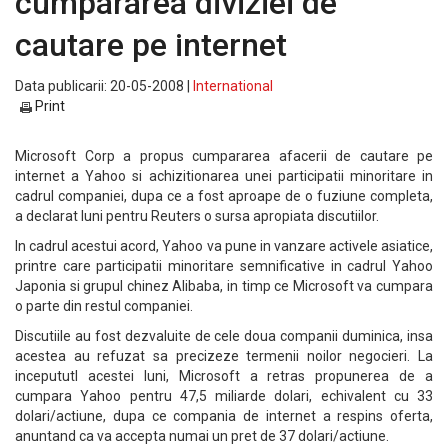
cumpararea diviziei de
cautare pe internet
Data publicarii: 20-05-2008 |
International
Print
Microsoft Corp a propus cumpararea afacerii de cautare pe
internet a Yahoo si achizitionarea unei participatii minoritare in
cadrul companiei, dupa ce a fost aproape de o fuziune completa,
a declarat luni pentru Reuters o sursa apropiata discutiilor.
In cadrul acestui acord, Yahoo va pune in vanzare activele asiatice,
printre care participatii minoritare semnificative in cadrul Yahoo
Japonia si grupul chinez Alibaba, in timp ce Microsoft va cumpara
o parte din restul companiei.
Discutiile au fost dezvaluite de cele doua companii duminica, insa
acestea au refuzat sa precizeze termenii noilor negocieri. La
incepututl acestei luni, Microsoft a retras propunerea de a
cumpara Yahoo pentru 47,5 miliarde dolari, echivalent cu 33
dolari/actiune, dupa ce compania de internet a respins oferta,
anuntand ca va accepta numai un pret de 37 dolari/actiune.