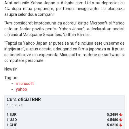
Atat actiunile Yahoo Japan si Alibaba.com Ltd s-au depreciat cu
4% dupa noua propunere, pe fondul nesigurantei ce planeaza
asupra celor doua companii.
"Am considerat intotdeauna ca acordul dintre Microsoft si Yahoo
este un factor pozitiv pentru Yahoo Japan", a declarat un analist
din cadrul Macquarie Securities, Nathan Ramler.
"Faptul ca Yahoo Japan ar putea sa nu fie inclusa este un semn de
ingrijorare", a spus acesta, adaugand ca firma japoneza ar fi putut
sa beneficieze din experienta Microsoft in materie de software si
computere personale.
NewsIn
Tag-uri:
microsoft
yahoo
Curs oficial BNR
5.08.2026
1 EUR
5.2489
1 USD
4.5480
1 CHF
5.6210