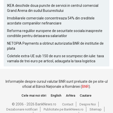
IKEA deschide doua puncte de servicii in centrul comercial
Grand Arena din sudul Bucurestiului
Imobiliarele comerciale concentreaza 54% din creditele
acordate companiilor nefinanciare
Reforma regulilor europene de securitate sociala inaspreste
conditiile pentru detasarea salariatilor
NETOPIA Payments a obtinut autorizatia BNR de institutie de
plata
Coletele extra-UE sub 150 de euro se scumpesc din iulie: taxa
vamala de trei euro pe articol, adaugata la taxa logistica
Informațiile despre cursul valutar BNR sunt preluate de pe site-ul
oficial al Băncii Naționale a României (
BNR
).
Cele mai noi stiri
English
Arhiva
Cautare
© 2006 - 2026 BankNews.ro
Contact
Despre Noi
Dezabonare notificari
Publicitate pe BankNews.ro
Sitemap