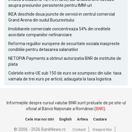
asupra presiunilor persistente pentru IMM-uri
IKEA deschide doua puncte de servicii in centrul comercial
Grand Arena din sudul Bucurestiului
Imobiliarele comerciale concentreaza 54% din creditele
acordate companiilor nefinanciare
Reforma regulilor europene de securitate sociala inaspreste
conditiile pentru detasarea salariatilor
NETOPIA Payments a obtinut autorizatia BNR de institutie de
plata
Coletele extra-UE sub 150 de euro se scumpesc din iulie: taxa
vamala de trei euro pe articol, adaugata la taxa logistica
Informațiile despre cursul valutar BNR sunt preluate de pe site-ul
oficial al Băncii Naționale a României (
BNR
).
Cele mai noi stiri
English
Arhiva
Cautare
© 2006 - 2026 BankNews.ro
Contact
Despre Noi