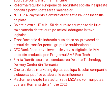
acordate companiilor nefinanciare
Reforma regulilor europene de securitate sociala inaspreste
conditiile pentru detasarea salariatilor
NETOPIA Payments a obtinut autorizatia BNR de institutie
de plata
Coletele extra-UE sub 150 de euro se scumpesc din iulie:
taxa vamala de trei euro pe articol, adaugata la taxa
logistica
Transformarile din industria auto ridica noi provocari de
preturi de transfer pentru grupurile multinationale
CEC Bank finanteaza investitiile verzi si digitale ale IMM-
urilor din productie prin Programul SME Eco-Tech
Emilia Dumitrescu preia conducerea Deloitte Technology
Delivery Center din Romania
Cheltuielile de marketing digital, sub lupa fiscului: companiile
trebuie sa justifice colaborarile cu influencerii
Platformele cripto fara autorizatie MiCA nu vor mai putea
opera in Romania de la 1 iulie 2026