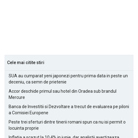
Cele mai citite stiri
SUA au cumparat yeni japonezi pentru prima data in peste un
deceniu, ca semn de prietenie
Accor deschide primul sau hotel din Oradea sub brandul
Mercure
Banca de Investitii si Dezvoltare a trecut de evaluarea pe piloni
a Comisiei Europene
Peste trei sferturi dintre tinerii romani spun ca nu isi permit o
locuinta proprie
Inflatia a scazut la 10,4% in iunie, dar analistii avertizeaza