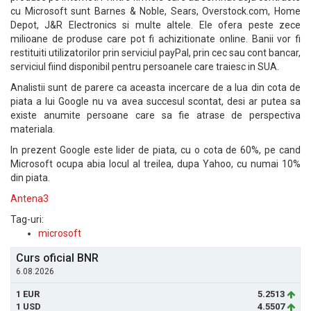
cu Microsoft sunt Barnes & Noble, Sears, Overstock.com, Home
Depot, J&R Electronics si multe altele. Ele ofera peste zece
milioane de produse care pot fi achizitionate online. Banii vor fi
restituiti utilizatorilor prin serviciul payPal, prin cec sau cont bancar,
serviciul fiind disponibil pentru persoanele care traiesc in SUA.
Analistii sunt de parere ca aceasta incercare de a lua din cota de
piata a lui Google nu va avea succesul scontat, desi ar putea sa
existe anumite persoane care sa fie atrase de perspectiva
materiala.
In prezent Google este lider de piata, cu o cota de 60%, pe cand
Microsoft ocupa abia locul al treilea, dupa Yahoo, cu numai 10%
din piata.
Antena3
Tag-uri:
microsoft
Curs oficial BNR
6.08.2026
1 EUR
5.2513
1 USD
4.5507