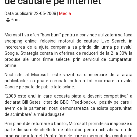
de cautare pe Internet
Data publicarii: 22-05-2008 |
Media
Print
Microsoft va oferi "bani buni" pentru a convinge utilizatorii sa faca
shopping online, folosind motorul de cautare Live Search, in
incercarea de a ajuta compania sa prinda din urma pe rivalul
Google. Strategia consta in oferirea de reduceri de la 2 la 30% la
produse ale unor firme selecte, prin serviciul de cumparaturi
online.
Noul site al Microsoft este vazut ca o incercare de a arata
publicitarilor ca poate combate puterea tot mai mare a rivalei
Google pe piata de publicitate online.
"2008 este anul in care aceasta piata a devenit competitiva" a
declarat Bill Gates, citat de BBC. "Feed-back-ul pozitiv pe care il
avem de la partenerii nosti demonstreaza ca exista oportunitati
de schimbare" a mai adaugat el.
Prin planul de returnare a banilor, Microsoft promite sa inapoieze o
parte din sumele cheltuite de utilizatori pentru achizitionarea de
produse pe internet. Printre firmele care au semnat deja contracte