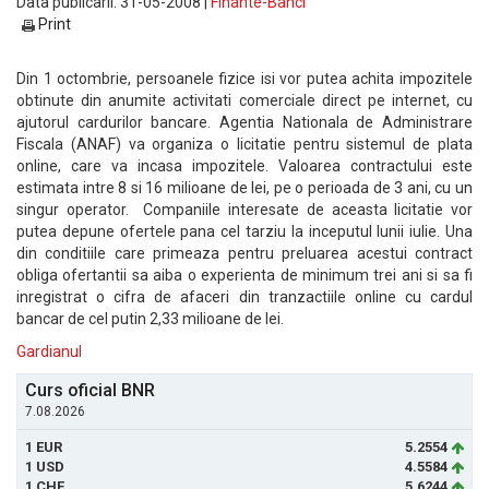
Data publicarii: 31-05-2008 |
Finante-Banci
Print
Din 1 octombrie, persoanele fizice isi vor putea achita impozitele
obtinute din anumite activitati comerciale direct pe internet, cu
ajutorul cardurilor bancare. Agentia Nationala de Administrare
Fiscala (ANAF) va organiza o licitatie pentru sistemul de plata
online, care va incasa impozitele. Valoarea contractului este
estimata intre 8 si 16 milioane de lei, pe o perioada de 3 ani, cu un
singur operator. Companiile interesate de aceasta licitatie vor
putea depune ofertele pana cel tarziu la inceputul lunii iulie. Una
din conditiile care primeaza pentru preluarea acestui contract
obliga ofertantii sa aiba o experienta de minimum trei ani si sa fi
inregistrat o cifra de afaceri din tranzactiile online cu cardul
bancar de cel putin 2,33 milioane de lei.
Gardianul
Curs oficial BNR
7.08.2026
1 EUR
5.2554
1 USD
4.5584
1 CHF
5.6244