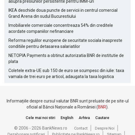
asupra presiunilor persistente pentru IMM-uri
IKEA deschide doua puncte de servicii in centrul comercial
Grand Arena din sudul Bucurestiului
Imobiliarele comerciale concentreaza 54% din creditele
acordate companiilor nefinanciare
Reforma regulilor europene de securitate sociala inaspreste
conditiile pentru detasarea salariatilor
NETOPIA Payments a obtinut autorizatia BNR de institutie de
plata
Coletele extra-UE sub 150 de euro se scumpesc din iulie: taxa
vamala de trei euro pe articol, adaugata la taxa logistica
Informațiile despre cursul valutar BNR sunt preluate de pe site-ul
oficial al Băncii Naționale a României (
BNR
).
Cele mai noi stiri
English
Arhiva
Cautare
© 2006 - 2026 BankNews.ro
Contact
Despre Noi
Dezabonare notificari
Publicitate pe BankNews.ro
Sitemap