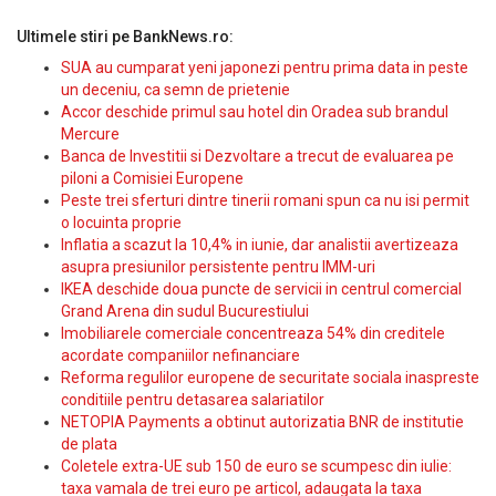
Ultimele stiri pe BankNews.ro:
SUA au cumparat yeni japonezi pentru prima data in peste
un deceniu, ca semn de prietenie
Accor deschide primul sau hotel din Oradea sub brandul
Mercure
Banca de Investitii si Dezvoltare a trecut de evaluarea pe
piloni a Comisiei Europene
Peste trei sferturi dintre tinerii romani spun ca nu isi permit
o locuinta proprie
Inflatia a scazut la 10,4% in iunie, dar analistii avertizeaza
asupra presiunilor persistente pentru IMM-uri
IKEA deschide doua puncte de servicii in centrul comercial
Grand Arena din sudul Bucurestiului
Imobiliarele comerciale concentreaza 54% din creditele
acordate companiilor nefinanciare
Reforma regulilor europene de securitate sociala inaspreste
conditiile pentru detasarea salariatilor
NETOPIA Payments a obtinut autorizatia BNR de institutie
de plata
Coletele extra-UE sub 150 de euro se scumpesc din iulie:
taxa vamala de trei euro pe articol, adaugata la taxa