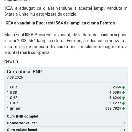
IKEA a adaugat ca o alta versiune a acestei lampi, vanduta in
Statele Unite, nu este vizata de decizie.
IKEA a vandut in Bucuresti 564 de lampi cu clema Femton
Magazinul IKEA Bucuresti a vandut, de la data deschiderii si pana
in mai 2008, 564 lampi cu clema Femton, produs ce urmeaza a fi
insa retras de pe piata din cauza unor probleme de siguranta, a
anuntat marti compania.
NewsIn
Curs oficial BNR
7.08.2026
1 EUR
5.2554
1 USD
4.5584
1 CHF
5.6244
1 GBP
6.1277
1 gr. aur
632.7824
Curs BNR complet
Convertor valutar
Curs valutar banci