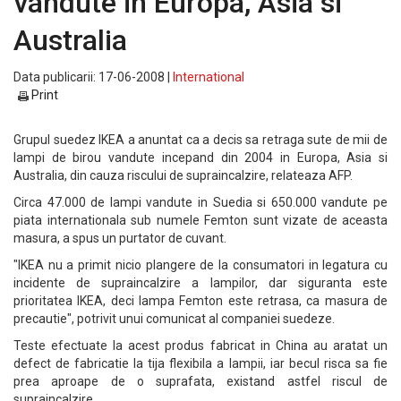
vandute in Europa, Asia si
Australia
Data publicarii: 17-06-2008 |
International
Print
Grupul suedez IKEA a anuntat ca a decis sa retraga sute de mii de
lampi de birou vandute incepand din 2004 in Europa, Asia si
Australia, din cauza riscului de supraincalzire, relateaza AFP.
Circa 47.000 de lampi vandute in Suedia si 650.000 vandute pe
piata internationala sub numele Femton sunt vizate de aceasta
masura, a spus un purtator de cuvant.
"IKEA nu a primit nicio plangere de la consumatori in legatura cu
incidente de supraincalzire a lampilor, dar siguranta este
prioritatea IKEA, deci lampa Femton este retrasa, ca masura de
precautie", potrivit unui comunicat al companiei suedeze.
Teste efectuate la acest produs fabricat in China au aratat un
defect de fabricatie la tija flexibila a lampii, iar becul risca sa fie
prea aproape de o suprafata, existand astfel riscul de
supraincalzire.