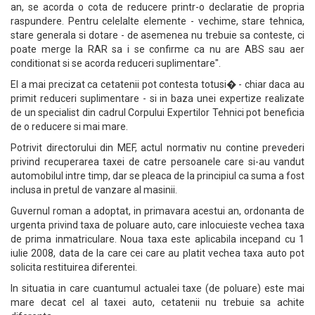
an, se acorda o cota de reducere printr-o declaratie de propria
raspundere. Pentru celelalte elemente - vechime, stare tehnica,
stare generala si dotare - de asemenea nu trebuie sa conteste, ci
poate merge la RAR sa i se confirme ca nu are ABS sau aer
conditionat si se acorda reduceri suplimentare".
El a mai precizat ca cetatenii pot contesta totusi� - chiar daca au
primit reduceri suplimentare - si in baza unei expertize realizate
de un specialist din cadrul Corpului Expertilor Tehnici pot beneficia
de o reducere si mai mare.
Potrivit directorului din MEF, actul normativ nu contine prevederi
privind recuperarea taxei de catre persoanele care si-au vandut
automobilul intre timp, dar se pleaca de la principiul ca suma a fost
inclusa in pretul de vanzare al masinii.
Guvernul roman a adoptat, in primavara acestui an, ordonanta de
urgenta privind taxa de poluare auto, care inlocuieste vechea taxa
de prima inmatriculare. Noua taxa este aplicabila incepand cu 1
iulie 2008, data de la care cei care au platit vechea taxa auto pot
solicita restituirea diferentei.
In situatia in care cuantumul actualei taxe (de poluare) este mai
mare decat cel al taxei auto, cetatenii nu trebuie sa achite