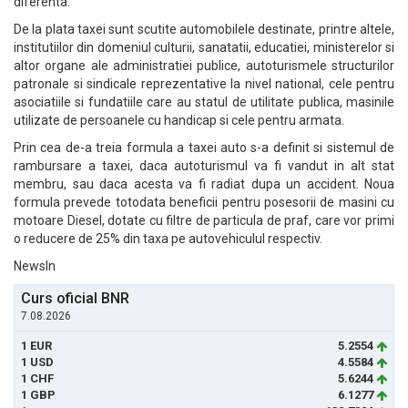
diferenta.
De la plata taxei sunt scutite automobilele destinate, printre altele,
institutiilor din domeniul culturii, sanatatii, educatiei, ministerelor si
altor organe ale administratiei publice, autoturismele structurilor
patronale si sindicale reprezentative la nivel national, cele pentru
asociatiile si fundatiile care au statul de utilitate publica, masinile
utilizate de persoanele cu handicap si cele pentru armata.
Prin cea de-a treia formula a taxei auto s-a definit si sistemul de
rambursare a taxei, daca autoturismul va fi vandut in alt stat
membru, sau daca acesta va fi radiat dupa un accident. Noua
formula prevede totodata beneficii pentru posesorii de masini cu
motoare Diesel, dotate cu filtre de particula de praf, care vor primi
o reducere de 25% din taxa pe autovehiculul respectiv.
NewsIn
Curs oficial BNR
7.08.2026
1 EUR
5.2554
1 USD
4.5584
1 CHF
5.6244
1 GBP
6.1277