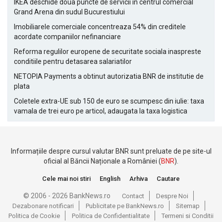
IKEA deschide doua puncte de servicii in centrul comercial
Grand Arena din sudul Bucurestiului
Imobiliarele comerciale concentreaza 54% din creditele
acordate companiilor nefinanciare
Reforma regulilor europene de securitate sociala inaspreste
conditiile pentru detasarea salariatilor
NETOPIA Payments a obtinut autorizatia BNR de institutie de
plata
Coletele extra-UE sub 150 de euro se scumpesc din iulie: taxa
vamala de trei euro pe articol, adaugata la taxa logistica
Informațiile despre cursul valutar BNR sunt preluate de pe site-ul
oficial al Băncii Naționale a României (
BNR
).
Cele mai noi stiri
English
Arhiva
Cautare
© 2006 - 2026 BankNews.ro
Contact
Despre Noi
Dezabonare notificari
Publicitate pe BankNews.ro
Sitemap
Politica de Cookie
Politica de Confidentialitate
Termeni si Conditii