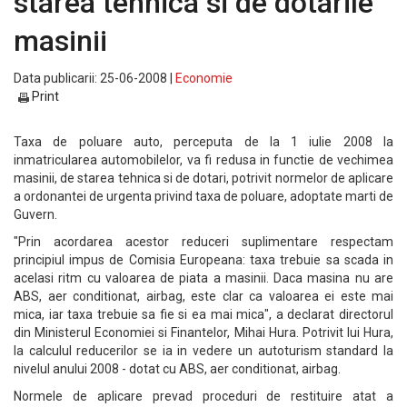
starea tehnica si de dotarile
masinii
Data publicarii: 25-06-2008 |
Economie
Print
Taxa de poluare auto, perceputa de la 1 iulie 2008 la
inmatricularea automobilelor, va fi redusa in functie de vechimea
masinii, de starea tehnica si de dotari, potrivit normelor de aplicare
a ordonantei de urgenta privind taxa de poluare, adoptate marti de
Guvern.
"Prin acordarea acestor reduceri suplimentare respectam
principiul impus de Comisia Europeana: taxa trebuie sa scada in
acelasi ritm cu valoarea de piata a masinii. Daca masina nu are
ABS, aer conditionat, airbag, este clar ca valoarea ei este mai
mica, iar taxa trebuie sa fie si ea mai mica", a declarat directorul
din Ministerul Economiei si Finantelor, Mihai Hura. Potrivit lui Hura,
la calculul reducerilor se ia in vedere un autoturism standard la
nivelul anului 2008 - dotat cu ABS, aer conditionat, airbag.
Normele de aplicare prevad proceduri de restituire atat a