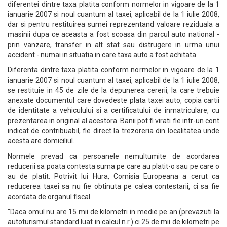
diferentei dintre taxa platita conform normelor in vigoare de la 1
ianuarie 2007 si noul cuantum al taxei, aplicabil de la 1 iulie 2008,
dar si pentru restituirea sumei reprezentand valoare reziduala a
masinii dupa ce aceasta a fost scoasa din parcul auto national -
prin vanzare, transfer in alt stat sau distrugere in urma unui
accident - numai in situatia in care taxa auto a fost achitata.
Diferenta dintre taxa platita conform normelor in vigoare de la 1
ianuarie 2007 si noul cuantum al taxei, aplicabil de la 1 iulie 2008,
se restituie in 45 de zile de la depunerea cererii, la care trebuie
anexate documentul care dovedeste plata taxei auto, copia cartii
de identitate a vehiculului si a certificatului de inmatriculare, cu
prezentarea in original al acestora. Banii pot fi virati fie intr-un cont
indicat de contribuabil, fie direct la trezoreria din localitatea unde
acesta are domiciliul.
Normele prevad ca persoanele nemultumite de acordarea
reducerii sa poata contesta suma pe care au platit-o sau pe care o
au de platit. Potrivit lui Hura, Comisia Europeana a cerut ca
reducerea taxei sa nu fie obtinuta pe calea contestarii, ci sa fie
acordata de organul fiscal.
"Daca omul nu are 15 mii de kilometri in medie pe an (prevazuti la
autoturismul standard luat in calcul n.r.) ci 25 de mii de kilometri pe