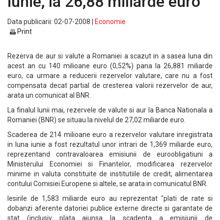
iunie, la 26,88 miliarde euro
Data publicarii: 02-07-2008 |
Economie
Print
Rezerva de aur si valute a Romaniei a scazut in a sasea luna din
acest an cu 140 milioane euro (0,52%) pana la 26,881 miliarde
euro, ca urmare a reducerii rezervelor valutare, care nu a fost
compensata decat partial de cresterea valorii rezervelor de aur,
arata un comunicat al BNR.
La finalul lunii mai, rezervele de valute si aur la Banca Nationala a
Romaniei (BNR) se situau la nivelul de 27,02 miliarde euro.
Scaderea de 214 milioane euro a rezervelor valutare inregistrata
in luna iunie a fost rezultatul unor intrari de 1,369 miliarde euro,
reprezentand contravaloarea emisiunii de euroobligatiuni a
Ministerului Economiei si Finantelor, modificarea rezervelor
minime in valuta constituite de institutiile de credit, alimentarea
contului Comisiei Europene si altele, se arata in comunicatul BNR.
Iesirile de 1,583 miliarde euro au reprezentat "plati de rate si
dobanzi aferente datoriei publice externe directe si garantate de
stat (inclusiv plata ajunsa la scadenta a emisiunii de