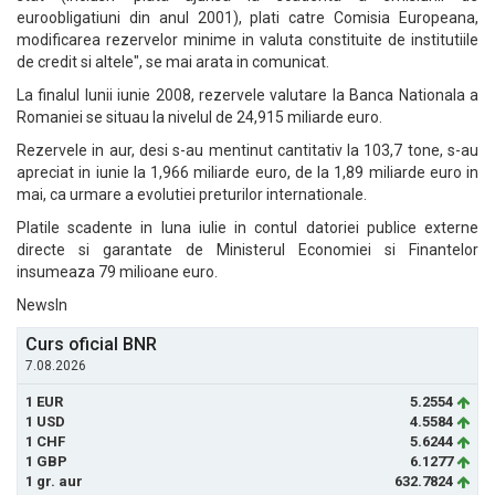
euroobligatiuni din anul 2001), plati catre Comisia Europeana,
modificarea rezervelor minime in valuta constituite de institutiile
de credit si altele", se mai arata in comunicat.
La finalul lunii iunie 2008, rezervele valutare la Banca Nationala a
Romaniei se situau la nivelul de 24,915 miliarde euro.
Rezervele in aur, desi s-au mentinut cantitativ la 103,7 tone, s-au
apreciat in iunie la 1,966 miliarde euro, de la 1,89 miliarde euro in
mai, ca urmare a evolutiei preturilor internationale.
Platile scadente in luna iulie in contul datoriei publice externe
directe si garantate de Ministerul Economiei si Finantelor
insumeaza 79 milioane euro.
NewsIn
Curs oficial BNR
7.08.2026
1 EUR
5.2554
1 USD
4.5584
1 CHF
5.6244
1 GBP
6.1277
1 gr. aur
632.7824