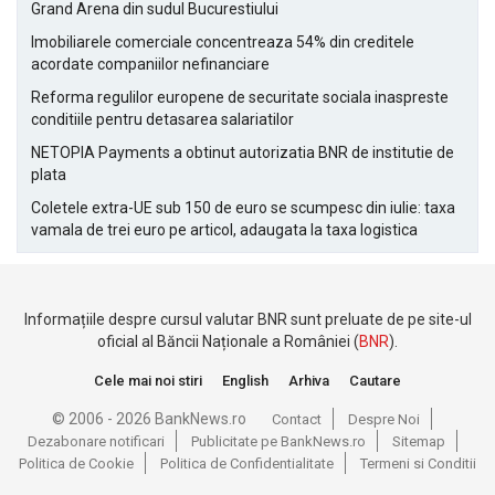
Grand Arena din sudul Bucurestiului
Imobiliarele comerciale concentreaza 54% din creditele
acordate companiilor nefinanciare
Reforma regulilor europene de securitate sociala inaspreste
conditiile pentru detasarea salariatilor
NETOPIA Payments a obtinut autorizatia BNR de institutie de
plata
Coletele extra-UE sub 150 de euro se scumpesc din iulie: taxa
vamala de trei euro pe articol, adaugata la taxa logistica
Informațiile despre cursul valutar BNR sunt preluate de pe site-ul
oficial al Băncii Naționale a României (
BNR
).
Cele mai noi stiri
English
Arhiva
Cautare
© 2006 - 2026 BankNews.ro
Contact
Despre Noi
Dezabonare notificari
Publicitate pe BankNews.ro
Sitemap
Politica de Cookie
Politica de Confidentialitate
Termeni si Conditii