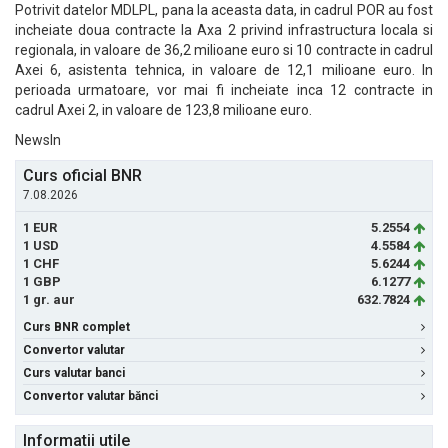
Potrivit datelor MDLPL, pana la aceasta data, in cadrul POR au fost
incheiate doua contracte la Axa 2 privind infrastructura locala si
regionala, in valoare de 36,2 milioane euro si 10 contracte in cadrul
Axei 6, asistenta tehnica, in valoare de 12,1 milioane euro. In
perioada urmatoare, vor mai fi incheiate inca 12 contracte in
cadrul Axei 2, in valoare de 123,8 milioane euro.
NewsIn
Curs oficial BNR
7.08.2026
1 EUR
5.2554
1 USD
4.5584
1 CHF
5.6244
1 GBP
6.1277
1 gr. aur
632.7824
Curs BNR complet
Convertor valutar
Curs valutar banci
Convertor valutar bănci
Informatii utile