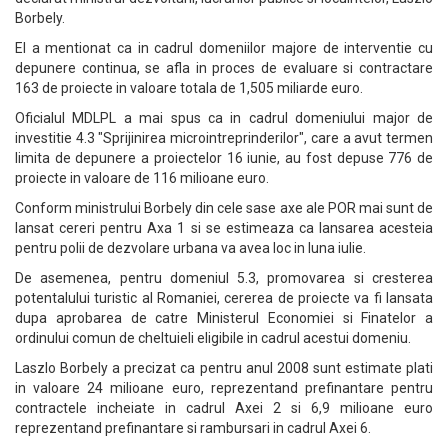
Borbely.
El a mentionat ca in cadrul domeniilor majore de interventie cu
depunere continua, se afla in proces de evaluare si contractare
163 de proiecte in valoare totala de 1,505 miliarde euro.
Oficialul MDLPL a mai spus ca in cadrul domeniului major de
investitie 4.3 "Sprijinirea microintreprinderilor", care a avut termen
limita de depunere a proiectelor 16 iunie, au fost depuse 776 de
proiecte in valoare de 116 milioane euro.
Conform ministrului Borbely din cele sase axe ale POR mai sunt de
lansat cereri pentru Axa 1 si se estimeaza ca lansarea acesteia
pentru polii de dezvolare urbana va avea loc in luna iulie.
De asemenea, pentru domeniul 5.3, promovarea si cresterea
potentalului turistic al Romaniei, cererea de proiecte va fi lansata
dupa aprobarea de catre Ministerul Economiei si Finatelor a
ordinului comun de cheltuieli eligibile in cadrul acestui domeniu.
Laszlo Borbely a precizat ca pentru anul 2008 sunt estimate plati
in valoare 24 milioane euro, reprezentand prefinantare pentru
contractele incheiate in cadrul Axei 2 si 6,9 milioane euro
reprezentand prefinantare si rambursari in cadrul Axei 6.