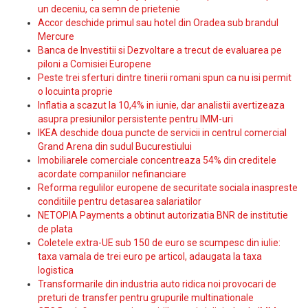
un deceniu, ca semn de prietenie
Accor deschide primul sau hotel din Oradea sub brandul
Mercure
Banca de Investitii si Dezvoltare a trecut de evaluarea pe
piloni a Comisiei Europene
Peste trei sferturi dintre tinerii romani spun ca nu isi permit
o locuinta proprie
Inflatia a scazut la 10,4% in iunie, dar analistii avertizeaza
asupra presiunilor persistente pentru IMM-uri
IKEA deschide doua puncte de servicii in centrul comercial
Grand Arena din sudul Bucurestiului
Imobiliarele comerciale concentreaza 54% din creditele
acordate companiilor nefinanciare
Reforma regulilor europene de securitate sociala inaspreste
conditiile pentru detasarea salariatilor
NETOPIA Payments a obtinut autorizatia BNR de institutie
de plata
Coletele extra-UE sub 150 de euro se scumpesc din iulie:
taxa vamala de trei euro pe articol, adaugata la taxa
logistica
Transformarile din industria auto ridica noi provocari de
preturi de transfer pentru grupurile multinationale