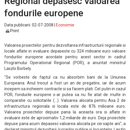
Regional depasesc valoarea
fondurile europene
Data publicarii: 02-07-2008 |
Economie
Print
Valoarea proiectelor pentru dezvoltarea infrastructurii regionale si
locale aflate in evaluare depaseste cu 324 milioane euro valoare
fondurilor europene acordate pentru acest sector in cadrul
Programului Operational Regional (POR), a anuntat ministrul
Laszlo Borbely.
"Se vorbeste de faptul ca nu absorbim bani de la Uniunea
Europeana. Anul trecut a fost un an de pregatire, iar de acum
incepem sa incheiem contracte si sa facem plati. Cel putin in cazul
POR, fondurile europene s-ar putea sa nu fie atat de multe in
comparatie cu solicitarile (...). Valoarea alocata pentru Axa 2 de
infrastructura regionala si locala este de 876 milioane euro.
Valoarea proiectelor depuse pana la aceasta ora si aflate in
evaluare este de aproximativ 1,2 miliarde de euro. Deja proiectele
depuse pana acum depasesc valoarea alocata pe cei sapte ani", a
declarat ministrul dezvoltarii, lucrarilor publice si locuintelor, Laszlo