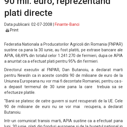
90 mil. euro, reprezentand
plati directe
Data publicarii: 02-07-2008 |
Finante-Banci
Print
Federatia Nationala a Producatorilor Agricoli din Romania (FNPAR)
sustine ca pana la 30 iunie, au fost platiti, pe extrase bancare ale
APIA, 68,49% din totalul celor 1.241.270 de fermieri, dupa ce APIA
a anuntat ca a efectuat plati pentru 95% din fermieri.
Directorul executiv al FNPAR, Dan Butanoiu, a declarat marti
pentru NewsIn ca in aceste conditii 90 de milioane de euro de la
Uniunea Europeana nu vor mai fi decontate Romaniei, pentru ca s-
a depasit termenul de 30 iunie pana la care trebuia sa se
efectueze platile.
"Banii se platesc de catre guvern si sunt recuperati de la UE. Cele
90 de milioane de euro nu se vor mai recupera, a declarat
Butanoiu.
Intr-un comunicat transis marti, APIA sustine ca a efectuat pana
luni ,30 iunie, plati din fonduri europene si de la bugetul national in