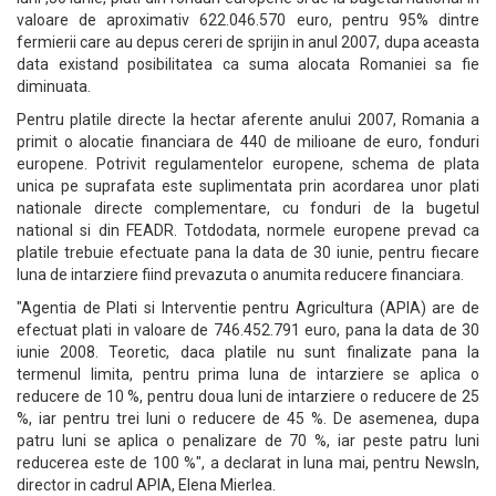
valoare de aproximativ 622.046.570 euro, pentru 95% dintre
fermierii care au depus cereri de sprijin in anul 2007, dupa aceasta
data existand posibilitatea ca suma alocata Romaniei sa fie
diminuata.
Pentru platile directe la hectar aferente anului 2007, Romania a
primit o alocatie financiara de 440 de milioane de euro, fonduri
europene. Potrivit regulamentelor europene, schema de plata
unica pe suprafata este suplimentata prin acordarea unor plati
nationale directe complementare, cu fonduri de la bugetul
national si din FEADR. Totdodata, normele europene prevad ca
platile trebuie efectuate pana la data de 30 iunie, pentru fiecare
luna de intarziere fiind prevazuta o anumita reducere financiara.
"Agentia de Plati si Interventie pentru Agricultura (APIA) are de
efectuat plati in valoare de 746.452.791 euro, pana la data de 30
iunie 2008. Teoretic, daca platile nu sunt finalizate pana la
termenul limita, pentru prima luna de intarziere se aplica o
reducere de 10 %, pentru doua luni de intarziere o reducere de 25
%, iar pentru trei luni o reducere de 45 %. De asemenea, dupa
patru luni se aplica o penalizare de 70 %, iar peste patru luni
reducerea este de 100 %", a declarat in luna mai, pentru NewsIn,
director in cadrul APIA, Elena Mierlea.