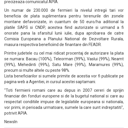
precizeaza comunicatul APIA.
Un numar de 230.000 de fermieri la nivelul intregii tari vor
beneficia de plata suplimentara pentru terenurile din zonele
montane defavorizate, in cuantum de 50 euro/ha aditional la
platile SAPS si CNDP, acestea fiind autorizate si urmand a fi
onorate pana la sfarsitul lunii iulie, dupa aprobarea de catre
Comisia Europeana a Planului National de Dezvoltare Rurala,
masura respectiva beneficiind de finantare din FEADR.
Printre judetele cu cel mai ridicat procentaj de autorizare la plata
se numara: Bacau (100%), Teleorman (99%), Vaslui (99%), Neamt
(99%), Mehedinti (99%), Satu Mare (99%), Maramures (99%),
precum si multe altele cu peste 98%.
Lista beneficiarilor si sumele primite de acestia vor fi publicate pe
pagina web a Agentiei, in cursul acestei saptamani.
"Toti fermierii romani care au depus in 2007 cereri de sprijin
financiar din fonduri europene si de la bugetul national si care au
respectat conditiile impuse de legislatiile europeana si nationala,
vor primi, in perioada urmatoare, sumele la care sunt indreptatiti",
potrivit APIA.
NewsIn