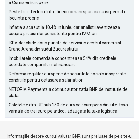
a Comisiei Europene
Peste trei sferturi dintre tinerii romani spun ca nu isi permit o
locuinta proprie
Inflatia a scazut la 10,4% in iunie, dar analistii avertizeaza
asupra presiunilor persistente pentru IMM-uri
IKEA deschide doua puncte de servicii in centrul comercial
Grand Arena din sudul Bucurestiului
Imobiliarele comerciale concentreaza 54% din creditele
acordate companiilor nefinanciare
Reforma regulilor europene de securitate sociala inaspreste
conditiile pentru detasarea salariatilor
NETOPIA Payments a obtinut autorizatia BNR de institutie de
plata
Coletele extra-UE sub 150 de euro se scumpesc din iulie: taxa
vamala de trei euro pe articol, adaugata la taxa logistica
Informațiile despre cursul valutar BNR sunt preluate de pe site-ul