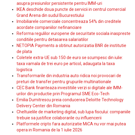
asupra presiunilor persistente pentru IMM-uri
IKEA deschide doua puncte de servicii in centrul comercial
Grand Arena din sudul Bucurestiului
Imobiliarele comerciale concentreaza 54% din creditele
acordate companiilor nefinanciare
Reforma regulilor europene de securitate sociala inaspreste
conditiile pentru detasarea salariatilor
NETOPIA Payments a obtinut autorizatia BNR de institutie
de plata
Coletele extra-UE sub 150 de euro se scumpesc din iulie:
taxa vamala de trei euro pe articol, adaugata la taxa
logistica
Transformarile din industria auto ridica noi provocari de
preturi de transfer pentru grupurile multinationale
CEC Bank finanteaza investitiile verzi si digitale ale IMM-
urilor din productie prin Programul SME Eco-Tech
Emilia Dumitrescu preia conducerea Deloitte Technology
Delivery Center din Romania
Cheltuielile de marketing digital, sub lupa fiscului: companiile
trebuie sa justifice colaborarile cu influencerii
Platformele cripto fara autorizatie MiCA nu vor mai putea
opera in Romania de la 1 iulie 2026