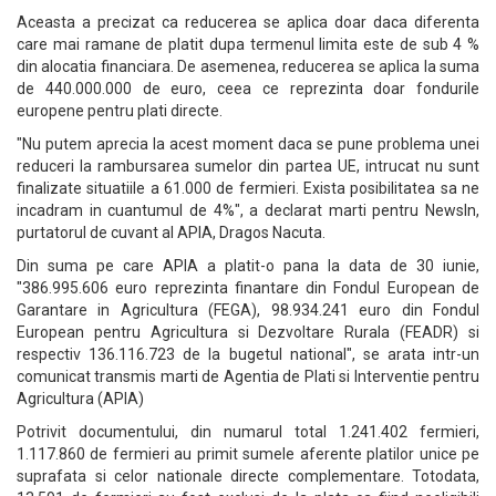
Aceasta a precizat ca reducerea se aplica doar daca diferenta
care mai ramane de platit dupa termenul limita este de sub 4 %
din alocatia financiara. De asemenea, reducerea se aplica la suma
de 440.000.000 de euro, ceea ce reprezinta doar fondurile
europene pentru plati directe.
"Nu putem aprecia la acest moment daca se pune problema unei
reduceri la rambursarea sumelor din partea UE, intrucat nu sunt
finalizate situatiile a 61.000 de fermieri. Exista posibilitatea sa ne
incadram in cuantumul de 4%", a declarat marti pentru NewsIn,
purtatorul de cuvant al APIA, Dragos Nacuta.
Din suma pe care APIA a platit-o pana la data de 30 iunie,
"386.995.606 euro reprezinta finantare din Fondul European de
Garantare in Agricultura (FEGA), 98.934.241 euro din Fondul
European pentru Agricultura si Dezvoltare Rurala (FEADR) si
respectiv 136.116.723 de la bugetul national", se arata intr-un
comunicat transmis marti de Agentia de Plati si Interventie pentru
Agricultura (APIA)
Potrivit documentului, din numarul total 1.241.402 fermieri,
1.117.860 de fermieri au primit sumele aferente platilor unice pe
suprafata si celor nationale directe complementare. Totodata,