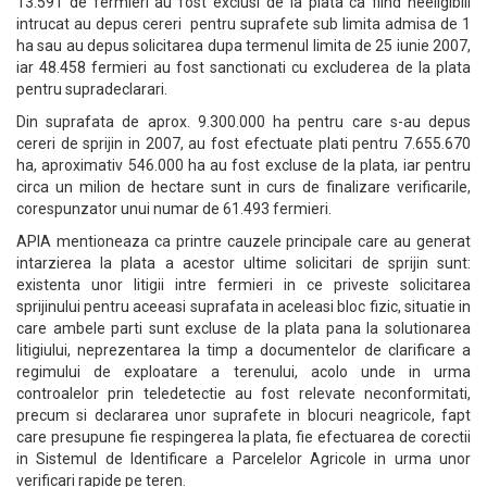
13.591 de fermieri au fost exclusi de la plata ca fiind neeligibili
intrucat au depus cereri pentru suprafete sub limita admisa de 1
ha sau au depus solicitarea dupa termenul limita de 25 iunie 2007,
iar 48.458 fermieri au fost sanctionati cu excluderea de la plata
pentru supradeclarari.
Din suprafata de aprox. 9.300.000 ha pentru care s-au depus
cereri de sprijin in 2007, au fost efectuate plati pentru 7.655.670
ha, aproximativ 546.000 ha au fost excluse de la plata, iar pentru
circa un milion de hectare sunt in curs de finalizare verificarile,
corespunzator unui numar de 61.493 fermieri.
APIA mentioneaza ca printre cauzele principale care au generat
intarzierea la plata a acestor ultime solicitari de sprijin sunt:
existenta unor litigii intre fermieri in ce priveste solicitarea
sprijinului pentru aceeasi suprafata in aceleasi bloc fizic, situatie in
care ambele parti sunt excluse de la plata pana la solutionarea
litigiului, neprezentarea la timp a documentelor de clarificare a
regimului de exploatare a terenului, acolo unde in urma
controalelor prin teledetectie au fost relevate neconformitati,
precum si declararea unor suprafete in blocuri neagricole, fapt
care presupune fie respingerea la plata, fie efectuarea de corectii
in Sistemul de Identificare a Parcelelor Agricole in urma unor
verificari rapide pe teren.