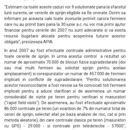
"Estimam ca toate aceste cazuri vor fi solutionate pana la sfarsitul
lunii curente, iar cererile de sprijin eligibile sa fie onorate. Dorim sa
infirmam pe aceasta cale toate zvonurile potrivit carora fermierii
care nu au primit bani pana la 30 iunie a.c. nu vor mai primi ajutor
financiar pentru cererile din 2007 nu sunt adevarate si ca exista
resurse bugetare alocate pentru acoperirea tuturor acestor
obligatii", precizeaza APIA.
In anul 2007 au fost efectuate controale administrative pentru
toate cererile de sprijin. In urma acestui control a rezultat un
numar de aproximativ 70.000 de blocuri fizice supradeclarate (doi
sau mai multi fermieri au solicitat sprijin pentru acelasi
amplasament) si corespunzator un numar de 457.000 de fermieri
implicati in conflicte de supradeclarare. "Pentru solutionarea
acestor neconcordante a fost nevoie sa fie convocati toti fermierii
implicati pentru a aduce clarificari si de asemenea un numar
considerabil de vizite pe teren pentru verificari si masuratori
("rapid field visits"). De asemenea, au fost efectuate aproximativ
86.000 controale pe teren (un esantion de 7% din numarul total de
cereri de sprijin, selectat atat pe baza analizei de risc, cat si prin
metoda aleatorie), din care controale clasice pe teren (masuratori
cu GPS) - 29.000 - si controale prin teledetectie - 57000",