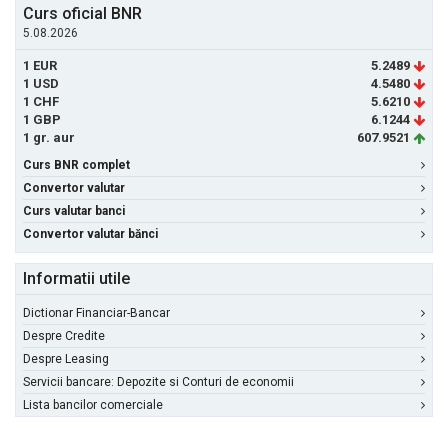
Curs oficial BNR
5.08.2026
1 EUR
5.2489
1 USD
4.5480
1 CHF
5.6210
1 GBP
6.1244
1 gr. aur
607.9521
Curs BNR complet
Convertor valutar
Curs valutar banci
Convertor valutar bănci
Informatii utile
Dictionar Financiar-Bancar
Despre Credite
Despre Leasing
Servicii bancare: Depozite si Conturi de economii
Lista bancilor comerciale