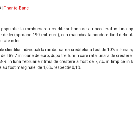
 |
Finante-Banci
opulatie la rambursarea creditelor bancare au accelerat in luna apri
 de lei (aproape 190 mil. euro), cea mai ridicata pondere fiind detinu
ctate in lei.
e clientilor individuali la rambursarea creditelor a fost de 10% in luna ap
de 189,7 milioane de euro, dupa trei luni in care rata lunara de crestere
NR. In luna februarie ritmul de crestere a fost de 7,7%, in timp ce in l
le au fost marginale, de 1,6%, respectiv 0,1%.