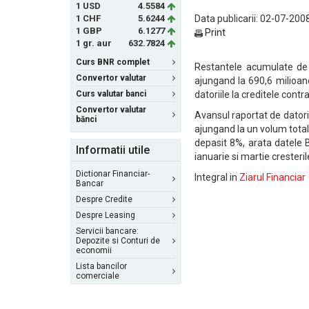
1 USD
4.5584
1 CHF
5.6244
Data publicarii: 02-07-2008
1 GBP
6.1277
Print
1 gr. aur
632.7824
Curs BNR complet
Restantele acumulate de p
Convertor valutar
ajungand la 690,6 milioane
Curs valutar banci
datoriile la creditele contra
Convertor valutar
Avansul raportat de datoriil
bănci
ajungand la un volum total 
depasit 8%, arata datele B
Informatii utile
ianuarie si martie cresteri
Dictionar Financiar-
Integral in
Ziarul Financiar
Bancar
Despre Credite
Despre Leasing
Servicii bancare:
Depozite si Conturi de
economii
Lista bancilor
comerciale