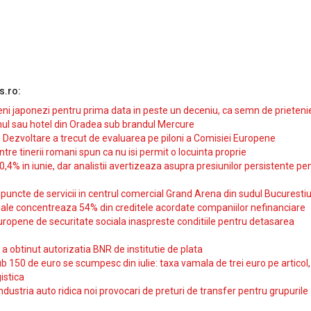
s.ro:
i japonezi pentru prima data in peste un deceniu, ca semn de prieteni
ul sau hotel din Oradea sub brandul Mercure
si Dezvoltare a trecut de evaluarea pe piloni a Comisiei Europene
intre tinerii romani spun ca nu isi permit o locuinta proprie
10,4% in iunie, dar analistii avertizeaza asupra presiunilor persistente pe
uncte de servicii in centrul comercial Grand Arena din sudul Bucurestiu
iale concentreaza 54% din creditele acordate companiilor nefinanciare
uropene de securitate sociala inaspreste conditiile pentru detasarea
obtinut autorizatia BNR de institutie de plata
b 150 de euro se scumpesc din iulie: taxa vamala de trei euro pe articol,
istica
ndustria auto ridica noi provocari de preturi de transfer pentru grupurile