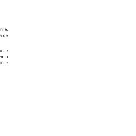
lie,
ta de
rilie
 nu a
unile