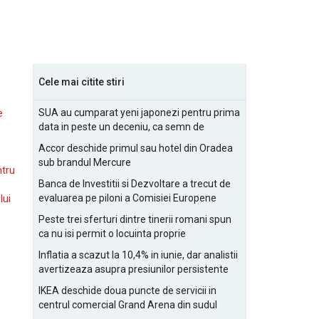
Cele mai citite stiri
SUA au cumparat yeni japonezi pentru prima
e
data in peste un deceniu, ca semn de
prietenie
Accor deschide primul sau hotel din Oradea
sub brandul Mercure
ntru
Banca de Investitii si Dezvoltare a trecut de
evaluarea pe piloni a Comisiei Europene
lui
Peste trei sferturi dintre tinerii romani spun
ca nu isi permit o locuinta proprie
Inflatia a scazut la 10,4% in iunie, dar analistii
avertizeaza asupra presiunilor persistente
pentru IMM-uri
IKEA deschide doua puncte de servicii in
centrul comercial Grand Arena din sudul