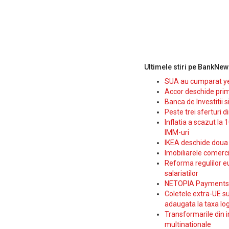
Ultimele stiri pe BankNew
SUA au cumparat yen
Accor deschide prim
Banca de Investitii 
Peste trei sferturi d
Inflatia a scazut la 
IMM-uri
IKEA deschide doua p
Imobiliarele comerc
Reforma regulilor e
salariatilor
NETOPIA Payments a 
Coletele extra-UE su
adaugata la taxa log
Transformarile din i
multinationale