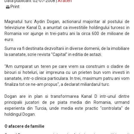
Data publicarii: 02-07-2008 |
Afaceri
Print
Magnatul turc Aydin Dogan, actionarul majoritar al postului de
televiziune Kanal D, a anuntat ca investitiile holdingului turcesc in
Romania vor ajunge in trei-patru ani la circa 600 de milioane de
euro.
Suma va fi destinata dezvoltarii in diverse domenii, de la imobiliare
la sanatate, scrie revista "Capital" in editia de astazi.
"Am cumparat un teren pe care vrem sa construim o cladire de
birouri si hoteluri, iar impreuna cu un prieten bun vom investi in
sanatate, intr-o clinica particulara. In trei, maximum patru ani vom
finaliza tot ce ne-am propus", a declarat miliardarul turc.
Dogan are in plan si transformarea Kanal D intr-unul dintre
principalii jucatori de pe piata media din Romania, urmand
experienta din Turcia, unde media este practic "controlata" de
holdingul Dogan.
O afacere de familie