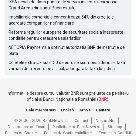
IKEA deschide doua puncte de servicii in centrul comercial
Grand Arena din sudul Bucurestiului
Imobiliarele comerciale concentreaza 54% din creditele
acordate companiilor nefinanciare
Reforma regulilor europene de securitate sociala inaspreste
conditiile pentru detasarea salariatilor
NETOPIA Payments a obtinut autorizatia BNR de institutie de
plata
Coletele extra-UE sub 150 de euro se scumpesc din iulie: taxa
vamala de trei euro pe articol, adaugata la taxa logistica
Informațiile despre cursul valutar BNR sunt preluate de pe site-ul
oficial al Băncii Naționale a României (
BNR
).
Cele mai noi stiri
English
Arhiva
Cautare
© 2006 - 2026 BankNews.ro
Contact
Despre Noi
Dezabonare notificari
Publicitate pe BankNews.ro
Sitemap
Politica de Cookie
Politica de Confidentialitate
Termeni si Conditii