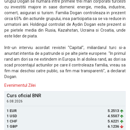
Grupul Dogan se numara intre primele trei mari corporatii turcesti
cu investitii majore in sase domenii: energie, media, industrie,
comert, asigurari si turism. Familia Dogan controleaza in prezent
circa 65% din actiunile grupului, insa participatia sa se va reduce in
urmatorii ani. Holdingul controlat de Aydin Dogan este prezent si
pe pietele media din Rusia, Kazahstan, Ucraina si Croatia, unde
este lider de piata.
Intr-un interviu acordat revistei "Capital", miliardarul turc si-a
anuntat intentia de a patrunde si pe alte piete europene. "In primul
rand am dori sa ne extindem in Europa. In al doilea rand, as dori sa
scad procentajul actiunilor pe care il controleaza familia, vreau sa
fim mai deschisi catre public, sa fim mai transparenti", a declarat
Dogan.
Evenimentul Zilei
Curs oficial BNR
6.08.2026
1 EUR
5.2513
1 USD
4.5507
1 CHF
5.6221
1 GBP
6.1236