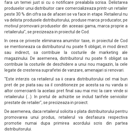
fara un temei just si cu o notificare prealabila scrisa. Delistarea
produselor unui distribuitor care comercializeaza printr-un retailer
peste 30 % din cifra sa de afaceri se va face in etape. Retailerul nu
va delista produsele distribuitorului, produse marca producator, pe
motivul promovarii produselor din aceeasi gama, marca proprie a
retailerului", se precizeaza in proiectul de Cod.
In ceea ce priveste eliminarea anumitor taxe, in proiectul de Cod
se mentioneaza ca distribuitorul nu poate fi obligat, in mod direct
sau indirect, sa contribuie la costurile de marketing ale
magazinului. De asemenea, distribuitorul nu poate fi obligat sa
contribuie la costurile de deschidere a unui nou magazin, la cele
legate de cresterea suprafetei de vanzare, amenajari si renovari.
"Este interzis ca retailerul sa ii ceara distribuitorului cel mai bun
pret de pe piata sau sa il conditioneze pe acesta sa nu vanda si
altor comercianti la acelasi pret final sau mai mic la care vinde si
retailerului (...). In pretul de achizitie se includ tarifele serviciilor
prestate de retailer", se precizeaza in proiect.
De asemenea, daca retailerul solicita o plata distribuitorului pentru
promovarea unui produs, retailerul va desfasura respectiva
promotie numai dupa primirea acordului scris din partea
distribuitorului.