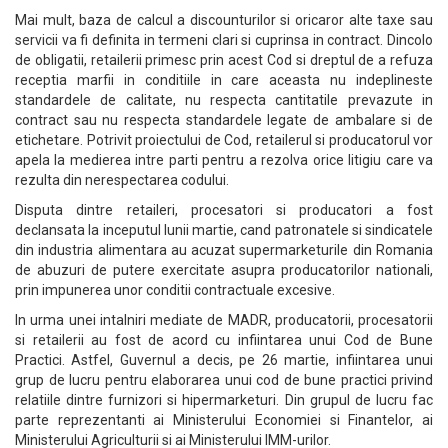
Mai mult, baza de calcul a discounturilor si oricaror alte taxe sau
servicii va fi definita in termeni clari si cuprinsa in contract. Dincolo
de obligatii, retailerii primesc prin acest Cod si dreptul de a refuza
receptia marfii in conditiile in care aceasta nu indeplineste
standardele de calitate, nu respecta cantitatile prevazute in
contract sau nu respecta standardele legate de ambalare si de
etichetare. Potrivit proiectului de Cod, retailerul si producatorul vor
apela la medierea intre parti pentru a rezolva orice litigiu care va
rezulta din nerespectarea codului.
Disputa dintre retaileri, procesatori si producatori a fost
declansata la inceputul lunii martie, cand patronatele si sindicatele
din industria alimentara au acuzat supermarketurile din Romania
de abuzuri de putere exercitate asupra producatorilor nationali,
prin impunerea unor conditii contractuale excesive.
In urma unei intalniri mediate de MADR, producatorii, procesatorii
si retailerii au fost de acord cu infiintarea unui Cod de Bune
Practici. Astfel, Guvernul a decis, pe 26 martie, infiintarea unui
grup de lucru pentru elaborarea unui cod de bune practici privind
relatiile dintre furnizori si hipermarketuri. Din grupul de lucru fac
parte reprezentanti ai Ministerului Economiei si Finantelor, ai
Ministerului Agriculturii si ai Ministerului IMM-urilor.