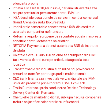
o locuinta proprie
Inflatia a scazut la 10,4% in iunie, dar analistii avertizeaza
asupra presiunilor persistente pentru IMM-uri
IKEA deschide doua puncte de servicii in centrul comercial
Grand Arena din sudul Bucurestiului
Imobiliarele comerciale concentreaza 54% din creditele
acordate companiilor nefinanciare
Reforma regulilor europene de securitate sociala inaspreste
conditiile pentru detasarea salariatilor
NETOPIA Payments a obtinut autorizatia BNR de institutie
de plata
Coletele extra-UE sub 150 de euro se scumpesc din iulie:
taxa vamala de trei euro pe articol, adaugata la taxa
logistica
Transformarile din industria auto ridica noi provocari de
preturi de transfer pentru grupurile multinationale
CEC Bank finanteaza investitiile verzi si digitale ale IMM-
urilor din productie prin Programul SME Eco-Tech
Emilia Dumitrescu preia conducerea Deloitte Technology
Delivery Center din Romania
Cheltuielile de marketing digital, sub lupa fiscului: companiile
trebuie sa justifice colaborarile cu influencerii