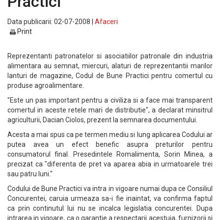
Practici
Data publicarii: 02-07-2008 |
Afaceri
Print
Reprezentanti patronatelor si asociatiilor patronale din industria
alimentara au semnat, miercuri, alaturi de reprezentantii marilor
lanturi de magazine, Codul de Bune Practici pentru comertul cu
produse agroalimentare.
"Este un pas important pentru a civiliza si a face mai transparent
comertul in aceste retele mari de distributie", a declarat minsitrul
agriculturii, Dacian Ciolos, prezent la semnarea documentului.
Acesta a mai spus ca pe termen mediu si lung aplicarea Codului ar
putea avea un efect benefic asupra preturilor pentru
consumatorul final. Presedintele Romalimenta, Sorin Minea, a
precizat ca "diferenta de pret va aparea abia in urmatoarele trei
sau patru luni."
Codului de Bune Practici va intra in vigoare numai dupa ce Consiliul
Concurentei, caruia urmeaza sa-i fie inaintat, va confirma faptul
ca prin continutul lui nu se incalca legislatia concurentei. Dupa
intrarea in vigoare, ca o garantie a respectarii acestuia, furnizorii si