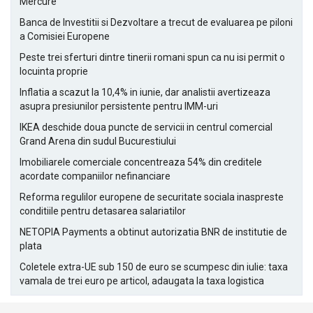
Mercure
Banca de Investitii si Dezvoltare a trecut de evaluarea pe piloni
a Comisiei Europene
Peste trei sferturi dintre tinerii romani spun ca nu isi permit o
locuinta proprie
Inflatia a scazut la 10,4% in iunie, dar analistii avertizeaza
asupra presiunilor persistente pentru IMM-uri
IKEA deschide doua puncte de servicii in centrul comercial
Grand Arena din sudul Bucurestiului
Imobiliarele comerciale concentreaza 54% din creditele
acordate companiilor nefinanciare
Reforma regulilor europene de securitate sociala inaspreste
conditiile pentru detasarea salariatilor
NETOPIA Payments a obtinut autorizatia BNR de institutie de
plata
Coletele extra-UE sub 150 de euro se scumpesc din iulie: taxa
vamala de trei euro pe articol, adaugata la taxa logistica