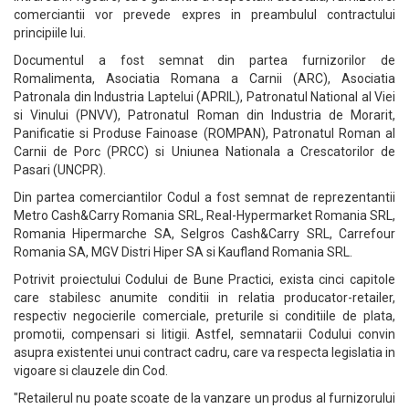
comerciantii vor prevede expres in preambulul contractului
principiile lui.
Documentul a fost semnat din partea furnizorilor de
Romalimenta, Asociatia Romana a Carnii (ARC), Asociatia
Patronala din Industria Laptelui (APRIL), Patronatul National al Viei
si Vinului (PNVV), Patronatul Roman din Industria de Morarit,
Panificatie si Produse Fainoase (ROMPAN), Patronatul Roman al
Carnii de Porc (PRCC) si Uniunea Nationala a Crescatorilor de
Pasari (UNCPR).
Din partea comerciantilor Codul a fost semnat de reprezentantii
Metro Cash&Carry Romania SRL, Real-Hypermarket Romania SRL,
Romania Hipermarche SA, Selgros Cash&Carry SRL, Carrefour
Romania SA, MGV Distri Hiper SA si Kaufland Romania SRL.
Potrivit proiectului Codului de Bune Practici, exista cinci capitole
care stabilesc anumite conditii in relatia producator-retailer,
respectiv negocierile comerciale, preturile si conditiile de plata,
promotii, compensari si litigii. Astfel, semnatarii Codului convin
asupra existentei unui contract cadru, care va respecta legislatia in
vigoare si clauzele din Cod.
"Retailerul nu poate scoate de la vanzare un produs al furnizorului