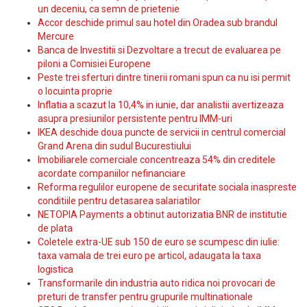
un deceniu, ca semn de prietenie
Accor deschide primul sau hotel din Oradea sub brandul
Mercure
Banca de Investitii si Dezvoltare a trecut de evaluarea pe
piloni a Comisiei Europene
Peste trei sferturi dintre tinerii romani spun ca nu isi permit
o locuinta proprie
Inflatia a scazut la 10,4% in iunie, dar analistii avertizeaza
asupra presiunilor persistente pentru IMM-uri
IKEA deschide doua puncte de servicii in centrul comercial
Grand Arena din sudul Bucurestiului
Imobiliarele comerciale concentreaza 54% din creditele
acordate companiilor nefinanciare
Reforma regulilor europene de securitate sociala inaspreste
conditiile pentru detasarea salariatilor
NETOPIA Payments a obtinut autorizatia BNR de institutie
de plata
Coletele extra-UE sub 150 de euro se scumpesc din iulie:
taxa vamala de trei euro pe articol, adaugata la taxa
logistica
Transformarile din industria auto ridica noi provocari de
preturi de transfer pentru grupurile multinationale