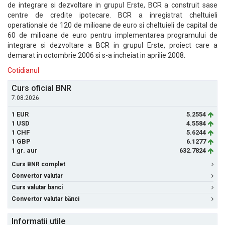
de integrare si dezvoltare in grupul Erste, BCR a construit sase
centre de credite ipotecare. BCR a inregistrat cheltuieli
operationale de 120 de milioane de euro si cheltuieli de capital de
60 de milioane de euro pentru implementarea programului de
integrare si dezvoltare a BCR in grupul Erste, proiect care a
demarat in octombrie 2006 si s-a incheiat in aprilie 2008.
Cotidianul
Curs oficial BNR
7.08.2026
1 EUR
5.2554
1 USD
4.5584
1 CHF
5.6244
1 GBP
6.1277
1 gr. aur
632.7824
Curs BNR complet
Convertor valutar
Curs valutar banci
Convertor valutar bănci
Informatii utile