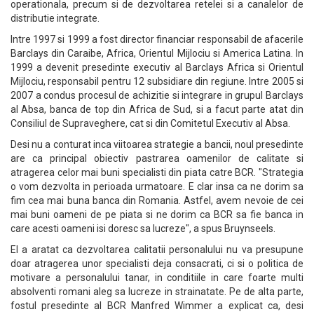
operationala, precum si de dezvoltarea retelei si a canalelor de
distributie integrate.
Intre 1997 si 1999 a fost director financiar responsabil de afacerile
Barclays din Caraibe, Africa, Orientul Mijlociu si America Latina. In
1999 a devenit presedinte executiv al Barclays Africa si Orientul
Mijlociu, responsabil pentru 12 subsidiare din regiune. Intre 2005 si
2007 a condus procesul de achizitie si integrare in grupul Barclays
al Absa, banca de top din Africa de Sud, si a facut parte atat din
Consiliul de Supraveghere, cat si din Comitetul Executiv al Absa.
Desi nu a conturat inca viitoarea strategie a bancii, noul presedinte
are ca principal obiectiv pastrarea oamenilor de calitate si
atragerea celor mai buni specialisti din piata catre BCR. "Strategia
o vom dezvolta in perioada urmatoare. E clar insa ca ne dorim sa
fim cea mai buna banca din Romania. Astfel, avem nevoie de cei
mai buni oameni de pe piata si ne dorim ca BCR sa fie banca in
care acesti oameni isi doresc sa lucreze", a spus Bruynseels.
El a aratat ca dezvoltarea calitatii personalului nu va presupune
doar atragerea unor specialisti deja consacrati, ci si o politica de
motivare a personalului tanar, in conditiile in care foarte multi
absolventi romani aleg sa lucreze in strainatate. Pe de alta parte,
fostul presedinte al BCR Manfred Wimmer a explicat ca, desi