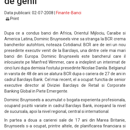
de genii
Data publicarii: 02-07-2008 |
Finante-Banci
Print
Dupa ce a condus banci din Africa, Orientul Mijlociu, Caraibe si
America Latina, Dominic Bruynseels vine sa stranga la BCR crema
bancherilor autohtoni, noteaza Cotidianul. BCR are de ieri un nou
presedinte executiv venit de la Barclays, una dintre cele mai mari
banci din Europa. Dominic Bruynseels este bancherul care il
inlocuieste pe Manfred Wimmer, care a indeplinit un interimat de
cinci luni dupa demisia fostului presedinte Nicolae Danila. Belgianul
in varsta de 48 de ani se alatura BCR dupa o cariera de 27 de ani in
cadrul Barclays Bank. Cel mai recent, el a ocupat functia de senior
executive director al Diviziei Barclays de Retail si Corporate
Banking Global in Piete Emergente.
Dominic Bruynseels a acumulat o bogata experienta profesionala,
ocupand pozitii variate in cadrul Barclays Bank, incepand la nivel
de sucursala, apoi la nivel regional, central si international.
In partea a doua a carierei sale de 17 ani din Marea Britanie,
Bruynseels s-a ocupat, printre altele, de planificarea financiara si