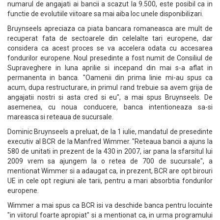
numarul de angajati ai bancii a scazut la 9.500, este posibil ca in
functie de evolutiile viitoare sa mai aiba loc unele disponibilizari.
Bruynseels apreciaza ca piata bancara romaneasca are mult de
recuperat fata de sectoarele din celelalte tari europene, dar
considera ca acest proces se va accelera odata cu accesarea
fondurilor europene. Noul presedinte a fost numit de Consiliul de
Supraveghere in luna aprilie si incepand din mai s-a aflat in
permanenta in banca. "Oamenii din prima linie mi-au spus ca
acum, dupa restructurare, in primul rand trebuie sa avem grija de
angajatii nostri si asta cred si eu", a mai spus Bruynseels. De
asemenea, cu noua conducere, banca intentioneaza sa-si
mareasca si reteaua de sucursale.
Dominic Bruynseels a preluat, de la 1 iulie, mandatul de presedinte
executiv al BCR de la Manfred Wimmer. "Reteaua bancii a ajuns la
580 de unitati in prezent de la 430 in 2007, iar pana la sfarsitul lui
2009 vrem sa ajungem la o retea de 700 de sucursale", a
mentionat Wimmer si a adaugat ca, in prezent, BCR are opt birouri
UE in cele opt regiuni ale tarii, pentru a mari absorbtia fondurilor
europene.
Wimmer a mai spus ca BCR isi va deschide banca pentru locuinte
"in viitorul foarte apropiat" si a mentionat ca, in urma programului