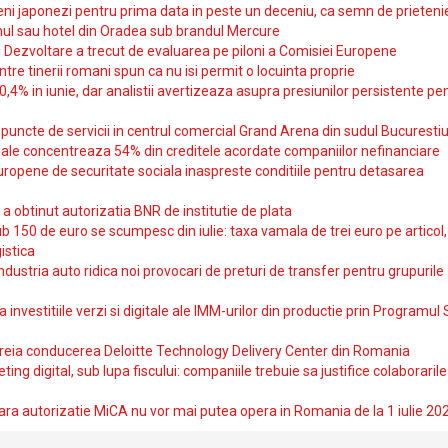
i japonezi pentru prima data in peste un deceniu, ca semn de prieteni
ul sau hotel din Oradea sub brandul Mercure
si Dezvoltare a trecut de evaluarea pe piloni a Comisiei Europene
intre tinerii romani spun ca nu isi permit o locuinta proprie
10,4% in iunie, dar analistii avertizeaza asupra presiunilor persistente pe
uncte de servicii in centrul comercial Grand Arena din sudul Bucurestiu
iale concentreaza 54% din creditele acordate companiilor nefinanciare
uropene de securitate sociala inaspreste conditiile pentru detasarea
obtinut autorizatia BNR de institutie de plata
b 150 de euro se scumpesc din iulie: taxa vamala de trei euro pe articol,
istica
ndustria auto ridica noi provocari de preturi de transfer pentru grupurile
investitiile verzi si digitale ale IMM-urilor din productie prin Programul
reia conducerea Deloitte Technology Delivery Center din Romania
ting digital, sub lupa fiscului: companiile trebuie sa justifice colaborarile
ara autorizatie MiCA nu vor mai putea opera in Romania de la 1 iulie 20