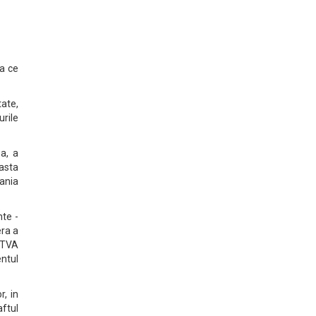
a ce
tate,
urile
a, a
asta
mania
nte -
era a
 TVA
ntul
r, in
aftul