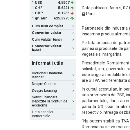
1 USD
4.5507
1 CHF
5.6221
Data publicarii: Astazi, 07
1 GBP
6.1236
Print
1 gr. aur
625.3970
Curs BNR complet
Patronatele din industria
Convertor valutar
inseamna produs alimentar,
Curs valutar banci
Pe lista propusa de patron
Convertor valutar
painea si produsele de panif
bănci
vegetale si margarina.
Informatii utile
Presedintele Romalimenta
solicitat, ieri, guvernul
Dictionar Financiar-
este singura modalitate de
Bancar
are o TVA nediferentiata d
Despre Credite
In cursul acestui an, in p
Despre Leasing
una promovata de PSD, iar
Servicii bancare:
parlamentului, dar s-au i
Depozite si Conturi de
economii
pana la 5% doar la alime
Lista bancilor
respectiv o intreaga dezbat
comerciale
"Nu putem stabili ca TVA 
Romania nu se va mai comer