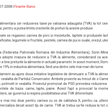
-07-2008 |
Finante-Banci
 alimentara cer reducerea taxei pe valoarea adaugata (TVA) la tot cee
 pentru a putea limita cresterile de preturi la aceste produse.
ate se regasesc carnea de porc si mezelurile, laptele si produsele lac
icatie, legumele si fructele, pestele, carnea de pui si ouale, orezul, ulei
 (Federatia Patronala Romana din Industria Alimentara), Sorin Mine
ui sa adopte masura de reducere a TVA la alimente, considerand ca ace
 a tine preturile la alimente in actualii parametri. In acest moment, Ro
e 19% in industria alimentara, fiind una dintre cele mai mari din lume.
arlament au ajuns doua initiative legislative de diminuare a TVA la alime
 cealalta de Partidul Conservator. Ambele proiecte au trecut de o Cam
m potmolit in cealalta. Proiectul promovat de PSD prevedea reducerea
ntele de baza: carne, lapte, paine. Acest fapt a provocat la mome
ere, iar guvernul a respins posibilitatea unei TVA diferentiate.
e mai mic doar pentru carnea cu os de calitatea X, pentru ca, ulterio
cializa decat acest tip de carne. TVA ar trebui sa fie redusa la tot r