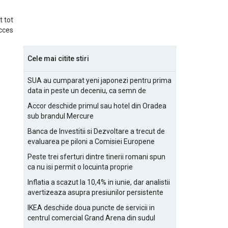
t tot
acces
Cele mai citite stiri
SUA au cumparat yeni japonezi pentru prima
data in peste un deceniu, ca semn de
prietenie
Accor deschide primul sau hotel din Oradea
sub brandul Mercure
Banca de Investitii si Dezvoltare a trecut de
evaluarea pe piloni a Comisiei Europene
Peste trei sferturi dintre tinerii romani spun
ca nu isi permit o locuinta proprie
Inflatia a scazut la 10,4% in iunie, dar analistii
avertizeaza asupra presiunilor persistente
pentru IMM-uri
IKEA deschide doua puncte de servicii in
centrul comercial Grand Arena din sudul