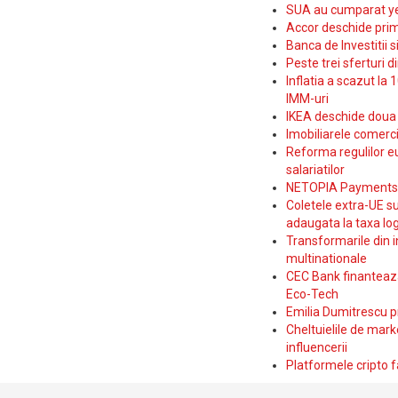
SUA au cumparat yen
Accor deschide prim
Banca de Investitii 
Peste trei sferturi d
Inflatia a scazut la 
IMM-uri
IKEA deschide doua p
Imobiliarele comerc
Reforma regulilor e
salariatilor
NETOPIA Payments a 
Coletele extra-UE su
adaugata la taxa log
Transformarile din i
multinationale
CEC Bank finanteaza 
Eco-Tech
Emilia Dumitrescu p
Cheltuielile de marke
influencerii
Platformele cripto f