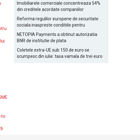
Bucurestiului
Imobiliarele comerciale concentreaza 54%
e
din creditele acordate companiilor
nefinanciare
Reforma regulilor europene de securitate
sociala inaspreste conditiile pentru
ntru
detasarea salariatilor
NETOPIA Payments a obtinut autorizatia
BNR de institutie de plata
lui
Coletele extra-UE sub 150 de euro se
scumpesc din iulie: taxa vamala de trei euro
pe articol, adaugata la taxa logistica
 SME
 cu
26