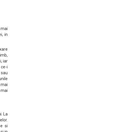
l mai
, in
axare
himb,
, iar
 ce-i
a sau
unile
a mai
a mai
i. La
elor.
e si
si in