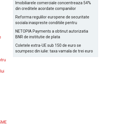
Bucurestiului
Imobiliarele comerciale concentreaza 54%
din creditele acordate companiilor
nefinanciare
Reforma regulilor europene de securitate
sociala inaspreste conditiile pentru
detasarea salariatilor
NETOPIA Payments a obtinut autorizatia
BNR de institutie de plata
e
Coletele extra-UE sub 150 de euro se
scumpesc din iulie: taxa vamala de trei euro
pe articol, adaugata la taxa logistica
ntru
lui
 SME