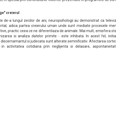
ge" creierul
te de-a lungul zecilor de ani, neuropsihologii au demonstrat ca televi
ontal, adica partea creierului uman unde sunt mediate procesele men
utive, practic ceea ce ne diferentiaza de animale. Mai mult, emisfera s
zarea si analiza datelor primite - este inhibata. In acest fel, initia
a, discernamantul si judecata sunt alterate semnificativ. Afectarea corte
in activitatea cotidiana prin neglijenta si delasare, aspontaneitat