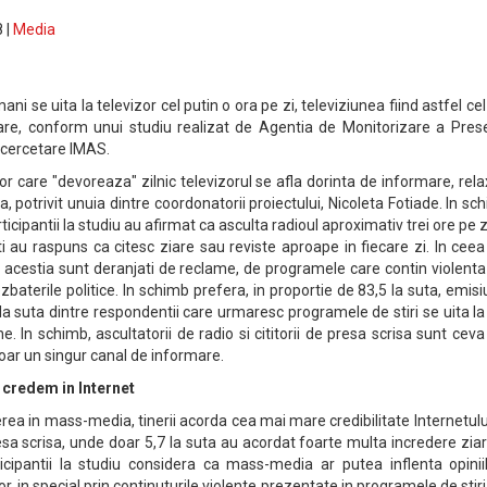
 |
Media
ni se uita la televizor cel putin o ora pe zi, televiziunea fiind astfel ce
re, conform unui studiu realizat de Agentia de Monitorizare a Presei
e cercetare IMAS.
lor care "devoreaza" zilnic televizorul se afla dorinta de informare, rel
a, potrivit unuia dintre coordonatorii proiectului, Nicoleta Fotiade. In sc
ticipantii la studiu au afirmat ca asculta radioul aproximativ trei ore pe zi
ti au raspuns ca citesc ziare sau reviste aproape in fiecare zi. In ceea
, acestia sunt deranjati de reclame, de programele care contin violent
baterile politice. In schimb prefera, in proportie de 83,5 la suta, emisi
la suta dintre respondentii care urmaresc programele de stiri se uita l
e. In schimb, ascultatorii de radio si cititorii de presa scrisa sunt cev
doar un singur canal de informare.
r credem in Internet
erea in mass-media, tinerii acorda cea mai mare credibilitate Internetulu
sa scrisa, unde doar 5,7 la suta au acordat foarte multa incredere ziar
icipantii la studiu considera ca mass-media ar putea inflenta opiniil
, in special prin continuturile violente prezentate in programele de stiri 