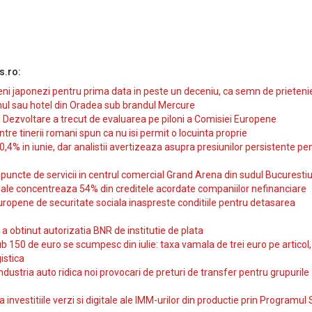
s.ro:
i japonezi pentru prima data in peste un deceniu, ca semn de prieteni
ul sau hotel din Oradea sub brandul Mercure
si Dezvoltare a trecut de evaluarea pe piloni a Comisiei Europene
intre tinerii romani spun ca nu isi permit o locuinta proprie
10,4% in iunie, dar analistii avertizeaza asupra presiunilor persistente pe
uncte de servicii in centrul comercial Grand Arena din sudul Bucurestiu
iale concentreaza 54% din creditele acordate companiilor nefinanciare
uropene de securitate sociala inaspreste conditiile pentru detasarea
obtinut autorizatia BNR de institutie de plata
b 150 de euro se scumpesc din iulie: taxa vamala de trei euro pe articol,
istica
ndustria auto ridica noi provocari de preturi de transfer pentru grupurile
investitiile verzi si digitale ale IMM-urilor din productie prin Programul