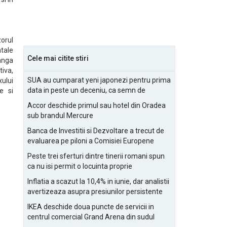
zorul
tale
Cele mai citite stiri
tanga
tiva,
SUA au cumparat yeni japonezi pentru prima
xului
data in peste un deceniu, ca semn de
e si
prietenie
Accor deschide primul sau hotel din Oradea
sub brandul Mercure
Banca de Investitii si Dezvoltare a trecut de
evaluarea pe piloni a Comisiei Europene
Peste trei sferturi dintre tinerii romani spun
ca nu isi permit o locuinta proprie
Inflatia a scazut la 10,4% in iunie, dar analistii
avertizeaza asupra presiunilor persistente
pentru IMM-uri
IKEA deschide doua puncte de servicii in
centrul comercial Grand Arena din sudul