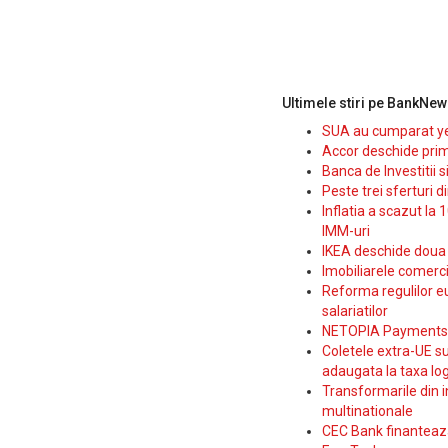
Ultimele stiri pe BankNew
SUA au cumparat yen
Accor deschide prim
Banca de Investitii 
Peste trei sferturi d
Inflatia a scazut la 
IMM-uri
IKEA deschide doua p
Imobiliarele comerc
Reforma regulilor e
salariatilor
NETOPIA Payments a 
Coletele extra-UE su
adaugata la taxa log
Transformarile din i
multinationale
CEC Bank finanteaza 