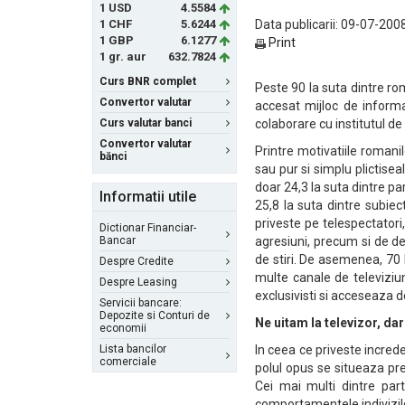
1 USD
4.5584
1 CHF
5.6244
Data publicarii: 09-07-2008
1 GBP
6.1277
Print
1 gr. aur
632.7824
Curs BNR complet
Peste 90 la suta dintre roma
Convertor valutar
accesat mijloc de informa
Curs valutar banci
colaborare cu institutul d
Convertor valutar
Printre motivatiile romani
bănci
sau pur si simplu plictiseal
doar 24,3 la suta dintre par
Informatii utile
25,8 la suta dintre subiec
priveste pe telespectatori
Dictionar Financiar-
Bancar
agresiuni, precum si de dez
de stiri. De asemenea, 70 
Despre Credite
multe canale de televiziun
Despre Leasing
exclusivisti si acceseaza 
Servicii bancare:
Depozite si Conturi de
Ne uitam la televizor, da
economii
Lista bancilor
In ceea ce priveste incred
comerciale
polul opus se situeaza pre
Cei mai multi dintre part
comportamentele indivizilor