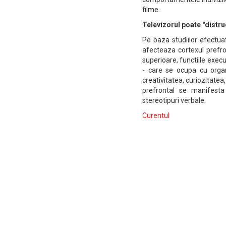
filme.
Televizorul poate "distru
Pe baza studiilor efectua
afecteaza cortexul prefr
superioare, functiile exec
- care se ocupa cu organi
creativitatea, curiozitate
prefrontal se manifesta 
stereotipuri verbale.
Curentul