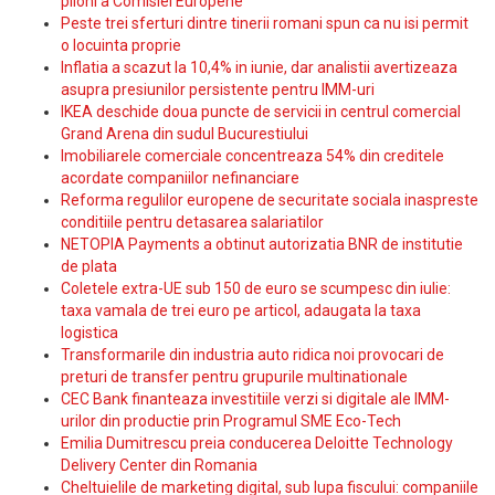
piloni a Comisiei Europene
Peste trei sferturi dintre tinerii romani spun ca nu isi permit
o locuinta proprie
Inflatia a scazut la 10,4% in iunie, dar analistii avertizeaza
asupra presiunilor persistente pentru IMM-uri
IKEA deschide doua puncte de servicii in centrul comercial
Grand Arena din sudul Bucurestiului
Imobiliarele comerciale concentreaza 54% din creditele
acordate companiilor nefinanciare
Reforma regulilor europene de securitate sociala inaspreste
conditiile pentru detasarea salariatilor
NETOPIA Payments a obtinut autorizatia BNR de institutie
de plata
Coletele extra-UE sub 150 de euro se scumpesc din iulie:
taxa vamala de trei euro pe articol, adaugata la taxa
logistica
Transformarile din industria auto ridica noi provocari de
preturi de transfer pentru grupurile multinationale
CEC Bank finanteaza investitiile verzi si digitale ale IMM-
urilor din productie prin Programul SME Eco-Tech
Emilia Dumitrescu preia conducerea Deloitte Technology
Delivery Center din Romania
Cheltuielile de marketing digital, sub lupa fiscului: companiile