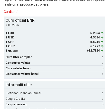
la uleiuri si produse petroliere.
Gardianul
Curs oficial BNR
7.08.2026
1 EUR
5.2554
1 USD
4.5584
1 CHF
5.6244
1 GBP
6.1277
1 gr. aur
632.7824
Curs BNR complet
Convertor valutar
Curs valutar banci
Convertor valutar bănci
Informatii utile
Dictionar Financiar-Bancar
Despre Credite
Despre Leasing