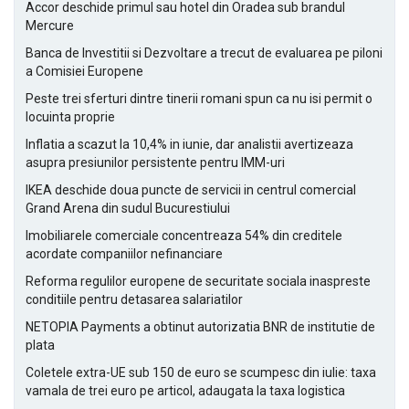
Accor deschide primul sau hotel din Oradea sub brandul
Mercure
Banca de Investitii si Dezvoltare a trecut de evaluarea pe piloni
a Comisiei Europene
Peste trei sferturi dintre tinerii romani spun ca nu isi permit o
locuinta proprie
Inflatia a scazut la 10,4% in iunie, dar analistii avertizeaza
asupra presiunilor persistente pentru IMM-uri
IKEA deschide doua puncte de servicii in centrul comercial
Grand Arena din sudul Bucurestiului
Imobiliarele comerciale concentreaza 54% din creditele
acordate companiilor nefinanciare
Reforma regulilor europene de securitate sociala inaspreste
conditiile pentru detasarea salariatilor
NETOPIA Payments a obtinut autorizatia BNR de institutie de
plata
Coletele extra-UE sub 150 de euro se scumpesc din iulie: taxa
vamala de trei euro pe articol, adaugata la taxa logistica