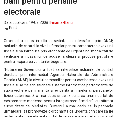
bani pentru pensiile
electorale
Data publicarii: 19-07-2008 |
Finante-Banci
Print
Guvernul a decis in ultima sedinta sa intensifice, prin ANAF,
actiunile de control la nivelul firmelor pentru combaterea evaziunii
fiscale si sa introduca prin ordonanta de urgenta noi modalitati de
verificare a incasarilor de accize la uleiuri si produse petroliere
pentru majorarea veniturilor bugetare.
"Hotararea Guvernului a fost sa intensifice actiunile de control
derulate prin intermediul Agentiei Nationale de Administrare
Fiscala (ANAF) la nivelul companiilor pentru combaterea evaziunii
fiscale si sa fie achizitionate sisteme informatice performante de
supraveghere permanenta si evidenta a firmelor si persoanelor
fizice datornice. S-a mai decis si achizitionarea unui nou lot de
echipamente moderne pentru inregistrarea firmelor", au afirmat
surse citate de Mediafax. Guvernul a mai decis ca, in perioada
urmatoare, sa promoveze o ordonanta de urgenta prin care sa fie
reglementat mai eficient modul de incasare a accizelor, in special