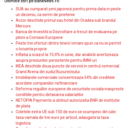
Ultimele stiri pe BankNews.ro:
SUA au cumparat yeni japonezi pentru prima data in peste
un deceniu, ca semn de prietenie
Accor deschide primul sau hotel din Oradea sub brandul
Mercure
Banca de Investitii si Dezvoltare a trecut de evaluarea pe
piloni a Comisiei Europene
Peste trei sferturi dintre tinerii romani spun ca nu isi permit
o locuinta proprie
Inflatia a scazut la 10,4% in iunie, dar analistii avertizeaza
asupra presiunilor persistente pentru IMM-uri
IKEA deschide doua puncte de servicii in centrul comercial
Grand Arena din sudul Bucurestiului
Imobiliarele comerciale concentreaza 54% din creditele
acordate companiilor nefinanciare
Reforma regulilor europene de securitate sociala inaspreste
conditiile pentru detasarea salariatilor
NETOPIA Payments a obtinut autorizatia BNR de institutie
de plata
Coletele extra-UE sub 150 de euro se scumpesc din iulie:
taxa vamala de trei euro pe articol, adaugata la taxa
logistica