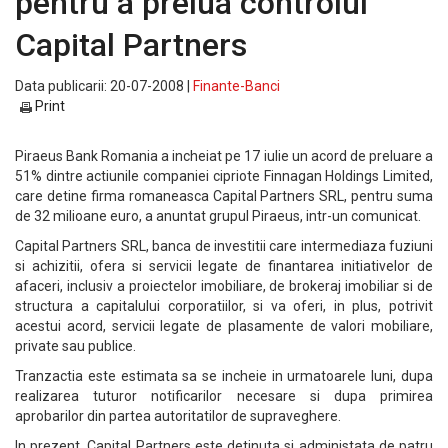
pentru a prelua controlul
Capital Partners
Data publicarii: 20-07-2008 |
Finante-Banci
Print
Piraeus Bank Romania a incheiat pe 17 iulie un acord de preluare a
51% dintre actiunile companiei cipriote Finnagan Holdings Limited,
care detine firma romaneasca Capital Partners SRL, pentru suma
de 32 milioane euro, a anuntat grupul Piraeus, intr-un comunicat.
Capital Partners SRL, banca de investitii care intermediaza fuziuni
si achizitii, ofera si servicii legate de finantarea initiativelor de
afaceri, inclusiv a proiectelor imobiliare, de brokeraj imobiliar si de
structura a capitalului corporatiilor, si va oferi, in plus, potrivit
acestui acord, servicii legate de plasamente de valori mobiliare,
private sau publice.
Tranzactia este estimata sa se incheie in urmatoarele luni, dupa
realizarea tuturor notificarilor necesare si dupa primirea
aprobarilor din partea autoritatilor de supraveghere.
In prezent, Capital Partners este detinuta si administata de patru