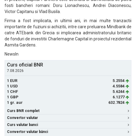
fosti bancheri romani: Doru Lionachescu, Andrei Diaconescu,
Victor Capitanu si Vlad Busila.
Firma a fost implicata, in ultimii ani, in mai multe tranzactii
importante de fuziuni si achizitii, intre care preluarea Mindbank de
catre ATEbank din Grecia si implicarea administratorului britanic
de fonduri de investitii Charlemagne Capital in proiectul rezidential
Asmita Gardens.
NewsIn
Curs oficial BNR
7.08.2026
1 EUR
5.2554
1 USD
4.5584
1 CHF
5.6244
1 GBP
6.1277
1 gr. aur
632.7824
Curs BNR complet
Convertor valutar
Curs valutar banci
Convertor valutar bănci