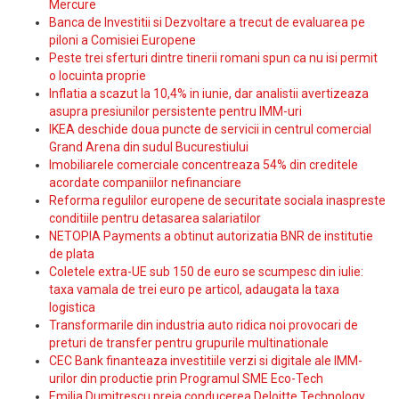
Mercure
Banca de Investitii si Dezvoltare a trecut de evaluarea pe
piloni a Comisiei Europene
Peste trei sferturi dintre tinerii romani spun ca nu isi permit
o locuinta proprie
Inflatia a scazut la 10,4% in iunie, dar analistii avertizeaza
asupra presiunilor persistente pentru IMM-uri
IKEA deschide doua puncte de servicii in centrul comercial
Grand Arena din sudul Bucurestiului
Imobiliarele comerciale concentreaza 54% din creditele
acordate companiilor nefinanciare
Reforma regulilor europene de securitate sociala inaspreste
conditiile pentru detasarea salariatilor
NETOPIA Payments a obtinut autorizatia BNR de institutie
de plata
Coletele extra-UE sub 150 de euro se scumpesc din iulie:
taxa vamala de trei euro pe articol, adaugata la taxa
logistica
Transformarile din industria auto ridica noi provocari de
preturi de transfer pentru grupurile multinationale
CEC Bank finanteaza investitiile verzi si digitale ale IMM-
urilor din productie prin Programul SME Eco-Tech
Emilia Dumitrescu preia conducerea Deloitte Technology