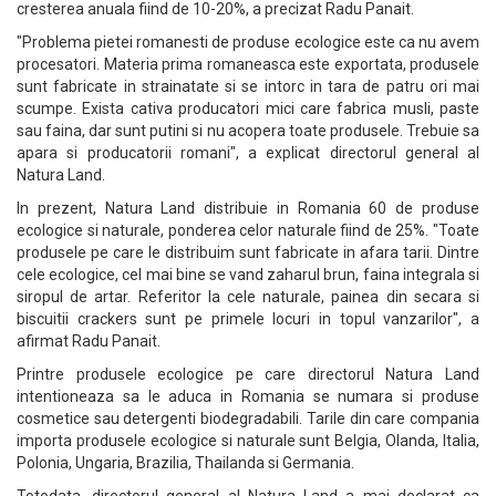
cresterea anuala fiind de 10-20%, a precizat Radu Panait.
"Problema pietei romanesti de produse ecologice este ca nu avem
procesatori. Materia prima romaneasca este exportata, produsele
sunt fabricate in strainatate si se intorc in tara de patru ori mai
scumpe. Exista cativa producatori mici care fabrica musli, paste
sau faina, dar sunt putini si nu acopera toate produsele. Trebuie sa
apara si producatorii romani", a explicat directorul general al
Natura Land.
In prezent, Natura Land distribuie in Romania 60 de produse
ecologice si naturale, ponderea celor naturale fiind de 25%. "Toate
produsele pe care le distribuim sunt fabricate in afara tarii. Dintre
cele ecologice, cel mai bine se vand zaharul brun, faina integrala si
siropul de artar. Referitor la cele naturale, painea din secara si
biscuitii crackers sunt pe primele locuri in topul vanzarilor", a
afirmat Radu Panait.
Printre produsele ecologice pe care directorul Natura Land
intentioneaza sa le aduca in Romania se numara si produse
cosmetice sau detergenti biodegradabili. Tarile din care compania
importa produsele ecologice si naturale sunt Belgia, Olanda, Italia,
Polonia, Ungaria, Brazilia, Thailanda si Germania.