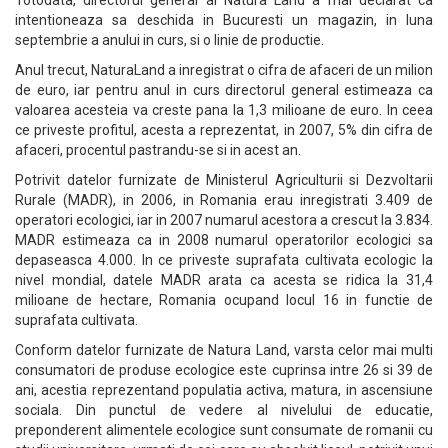
Totodata, directorul general al Natura Land a mai declarat ca
intentioneaza sa deschida in Bucuresti un magazin, in luna
septembrie a anului in curs, si o linie de productie.
Anul trecut, NaturaLand a inregistrat o cifra de afaceri de un milion
de euro, iar pentru anul in curs directorul general estimeaza ca
valoarea acesteia va creste pana la 1,3 milioane de euro. In ceea
ce priveste profitul, acesta a reprezentat, in 2007, 5% din cifra de
afaceri, procentul pastrandu-se si in acest an.
Potrivit datelor furnizate de Ministerul Agriculturii si Dezvoltarii
Rurale (MADR), in 2006, in Romania erau inregistrati 3.409 de
operatori ecologici, iar in 2007 numarul acestora a crescut la 3.834.
MADR estimeaza ca in 2008 numarul operatorilor ecologici sa
depaseasca 4.000. In ce priveste suprafata cultivata ecologic la
nivel mondial, datele MADR arata ca acesta se ridica la 31,4
milioane de hectare, Romania ocupand locul 16 in functie de
suprafata cultivata.
Conform datelor furnizate de Natura Land, varsta celor mai multi
consumatori de produse ecologice este cuprinsa intre 26 si 39 de
ani, acestia reprezentand populatia activa, matura, in ascensiune
sociala. Din punctul de vedere al nivelului de educatie,
preponderent alimentele ecologice sunt consumate de romanii cu