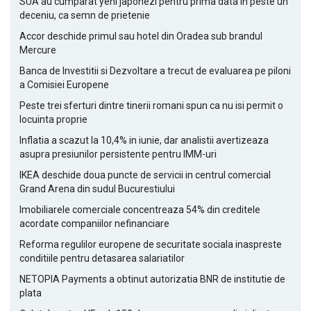
SUA au cumparat yeni japonezi pentru prima data in peste un
deceniu, ca semn de prietenie
Accor deschide primul sau hotel din Oradea sub brandul
Mercure
Banca de Investitii si Dezvoltare a trecut de evaluarea pe piloni
a Comisiei Europene
Peste trei sferturi dintre tinerii romani spun ca nu isi permit o
locuinta proprie
Inflatia a scazut la 10,4% in iunie, dar analistii avertizeaza
asupra presiunilor persistente pentru IMM-uri
IKEA deschide doua puncte de servicii in centrul comercial
Grand Arena din sudul Bucurestiului
Imobiliarele comerciale concentreaza 54% din creditele
acordate companiilor nefinanciare
Reforma regulilor europene de securitate sociala inaspreste
conditiile pentru detasarea salariatilor
NETOPIA Payments a obtinut autorizatia BNR de institutie de
plata