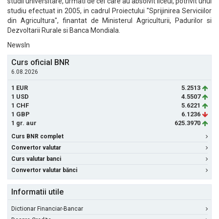
studii universitare, urmati de cei care au absolvit liceul, potrivit unui
studiu efectuat in 2005, in cadrul Proiectului "Sprijinirea Serviciilor
din Agricultura", finantat de Ministerul Agriculturii, Padurilor si
Dezvoltarii Rurale si Banca Mondiala.
NewsIn
Curs oficial BNR
6.08.2026
1 EUR
5.2513
1 USD
4.5507
1 CHF
5.6221
1 GBP
6.1236
1 gr. aur
625.3970
Curs BNR complet
Convertor valutar
Curs valutar banci
Convertor valutar bănci
Informatii utile
Dictionar Financiar-Bancar