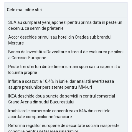
Cele mai citite stiri
SUA au cumparat yeni japonezi pentru prima data in peste un
deceniu, ca semn de prietenie
Accor deschide primul sau hotel din Oradea sub brandul
Mercure
Banca de Investitii si Dezvoltare a trecut de evaluarea pe piloni
a Comisiei Europene
Peste trei sferturi dintre tinerii romani spun ca nu isi permit o
locuinta proprie
Inflatia a scazut la 10,4% in iunie, dar analistii avertizeaza
asupra presiunilor persistente pentru IMM-uri
IKEA deschide doua puncte de servicii in centrul comercial
Grand Arena din sudul Bucurestiului
Imobiliarele comerciale concentreaza 54% din creditele
acordate companiilor nefinanciare
Reforma regulilor europene de securitate sociala inaspreste
conditiile pentru detasarea salariatilor