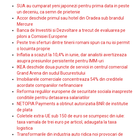
SUA au cumparat yeni japonezi pentru prima data in peste
un deceniu, ca semn de prietenie
Accor deschide primul sau hotel din Oradea sub brandul
Mercure
Banca de Investitii si Dezvoltare a trecut de evaluarea pe
piloni a Comisiei Europene
Peste trei sferturi dintre tinerii romani spun ca nu isi permit
o locuinta proprie
Inflatia a scazut la 10,4% in iunie, dar analistii avertizeaza
asupra presiunilor persistente pentru IMM-uri
IKEA deschide doua puncte de servicii in centrul comercial
Grand Arena din sudul Bucurestiului
Imobiliarele comerciale concentreaza 54% din creditele
acordate companiilor nefinanciare
Reforma regulilor europene de securitate sociala inaspreste
conditiile pentru detasarea salariatilor
NETOPIA Payments a obtinut autorizatia BNR de institutie
de plata
Coletele extra-UE sub 150 de euro se scumpesc din iulie:
taxa vamala de trei euro pe articol, adaugata la taxa
logistica
Transformarile din industria auto ridica noi provocari de