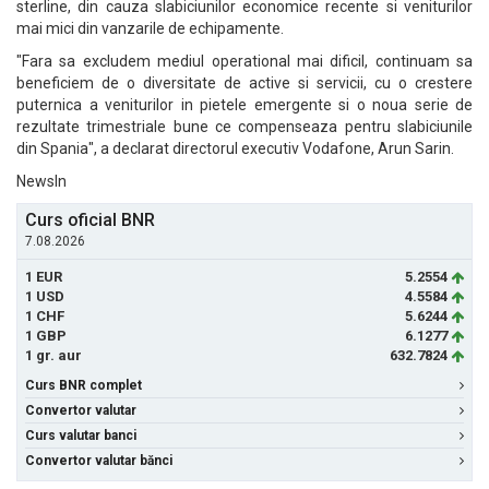
sterline, din cauza slabiciunilor economice recente si veniturilor
mai mici din vanzarile de echipamente.
"Fara sa excludem mediul operational mai dificil, continuam sa
beneficiem de o diversitate de active si servicii, cu o crestere
puternica a veniturilor in pietele emergente si o noua serie de
rezultate trimestriale bune ce compenseaza pentru slabiciunile
din Spania", a declarat directorul executiv Vodafone, Arun Sarin.
NewsIn
Curs oficial BNR
7.08.2026
1 EUR
5.2554
1 USD
4.5584
1 CHF
5.6244
1 GBP
6.1277
1 gr. aur
632.7824
Curs BNR complet
Convertor valutar
Curs valutar banci
Convertor valutar bănci