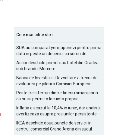
Cele mai citite stiri
SUA au cumparat yeni japonezi pentru prima
data in peste un deceniu, ca semn de
prietenie
Accor deschide primul sau hotel din Oradea
sub brandul Mercure
Banca de Investitii si Dezvoltare a trecut de
evaluarea pe piloni a Comisiei Europene
Peste trei sferturi dintre tinerii romani spun
ca nu isi permit o locuinta proprie
Inflatia a scazut la 10,4% in iunie, dar analistii
avertizeaza asupra presiunilor persistente
e
pentru IMM-uri
IKEA deschide doua puncte de servicii in
centrul comercial Grand Arena din sudul