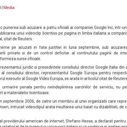
 |
Media
esc punerea sub acuzare a patru oficiali ai companiei Google Inc, intr-u
blicarea unui videoclip licentios pe pagina in limba italiana a compani
, citat de Reuters.
heme pe acuzati in fata justitiei in luna septembrie, sub acuzare
etii private si de un control deficitar al continutului paginii de int
nformeza surse oficiale.
ezentantul juridic si presedintele consiliului director Google Italia din
al consiliului director, reprezentantul Google Europa pentru respect
orul executiv al Google Video Europa, se arata in articolul citat de Reuters
 urmarire penala pentru neindeplinirea sarcinilor de serviciu, nu pe
t a materialelor licentioase.
n septembrie 2006, de catre un membru al unei organizatii care repre
wn, intrucat videoclipul arata insultarea unui baiat cu dizabilitati, de 
al providerului american de internet, Stefano Hesse, a declarat pentru
 colaborat de la inceput cu procurorii italieni si va continua in acelasi m