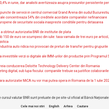
10,4% in iunie, dar analistii avertizeaza asupra presiunilor persistente pe
uncte de servicii in centrul comercial Grand Arena din sudul Bucurestiu
iale concentreaza 54% din creditele acordate companiilor nefinanciare
uropene de securitate sociala inaspreste conditiile pentru detasarea
obtinut autorizatia BNR de institutie de plata
b 150 de euro se scumpesc din iulie: taxa vamala de trei euro pe articol,
istica
ndustria auto ridica noi provocari de preturi de transfer pentru grupurile
investitiile verzi si digitale ale IMM-urilor din productie prin Programul
reia conducerea Deloitte Technology Delivery Center din Romania
ting digital, sub lupa fiscului: companiile trebuie sa justifice colaborarile
ara autorizatie MiCA nu vor mai putea opera in Romania de la 1 iulie 20
 cursul valutar BNR sunt preluate de pe site-ul oficial al Băncii Național
Cele mai noi stiri
English
Arhiva
Cautare