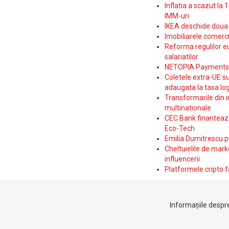
Inflatia a scazut la 
IMM-uri
IKEA deschide doua p
Imobiliarele comerc
Reforma regulilor e
salariatilor
NETOPIA Payments a 
Coletele extra-UE su
adaugata la taxa log
Transformarile din i
multinationale
CEC Bank finanteaza 
Eco-Tech
Emilia Dumitrescu p
Cheltuielile de marke
influencerii
Platformele cripto f
Informațiile despre