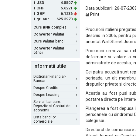
1 USD
4.5507
1 CHF
5.6221
Data publicarii: 26-07-2008
1 GBP
6.1236
Print
1 gr. aur
625.3970
Curs BNR complet
Procurorii italieni pregat
Convertor valutar
deschis in 2006, pentru pu
Curs valutar banci
anuntat Wall Street Journal
Convertor valutar
Procurorii urmeza sa-i c
bănci
defaimare si violare a vi
administrate de acestia, i
Informatii utile
Cei patru acuzati sunt repr
Dictionar Financiar-
perioada, un alt membru 
Bancar
drepurilor private si direct
Despre Credite
Acestia au fost pusi sub
Despre Leasing
postarea directa pe interne
Servicii bancare:
Depozite si Conturi de
Plangerea a fost depusa i
economii
persoanele cu sindromul Do
Lista bancilor
colegii sai..
comerciale
Directorul de comunicare 
Street Journal, ca Google a