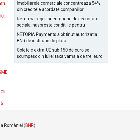
Bucurestiului
Imobiliarele comerciale concentreaza 54%
ntru
din creditele acordate companiilor
nefinanciare
lui
Reforma regulilor europene de securitate
sociala inaspreste conditiile pentru
detasarea salariatilor
NETOPIA Payments a obtinut autorizatia
BNR de institutie de plata
Coletele extra-UE sub 150 de euro se
scumpesc din iulie: taxa vamala de trei euro
pe articol, adaugata la taxa logistica
 SME
 cu
26
e a României (
BNR
).