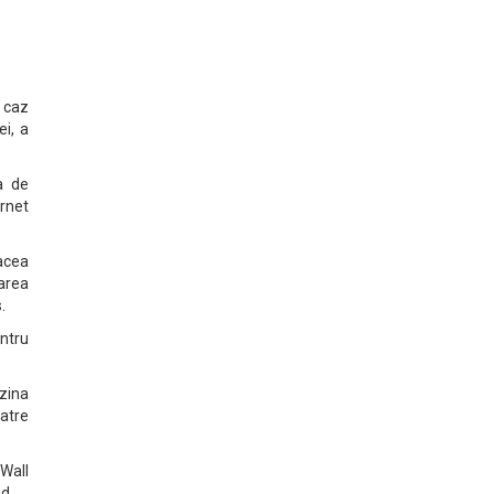
n caz
ei, a
a de
ernet
 acea
area
.
ntru
zina
catre
 Wall
od.