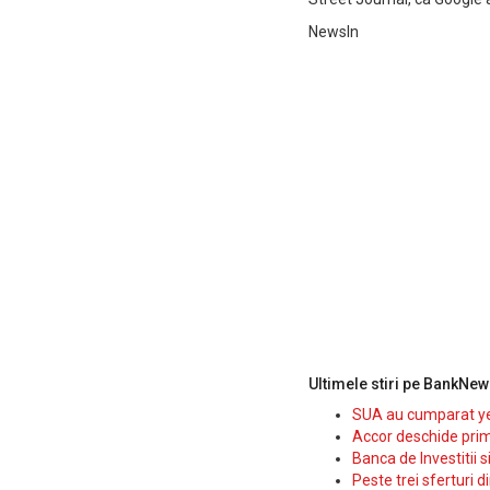
NewsIn
Ultimele stiri pe BankNew
SUA au cumparat yen
Accor deschide prim
Banca de Investitii 
Peste trei sferturi d