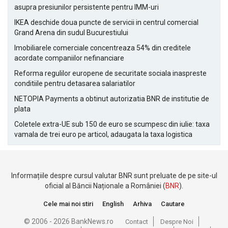
asupra presiunilor persistente pentru IMM-uri
IKEA deschide doua puncte de servicii in centrul comercial
Grand Arena din sudul Bucurestiului
Imobiliarele comerciale concentreaza 54% din creditele
acordate companiilor nefinanciare
Reforma regulilor europene de securitate sociala inaspreste
conditiile pentru detasarea salariatilor
NETOPIA Payments a obtinut autorizatia BNR de institutie de
plata
Coletele extra-UE sub 150 de euro se scumpesc din iulie: taxa
vamala de trei euro pe articol, adaugata la taxa logistica
Informațiile despre cursul valutar BNR sunt preluate de pe site-ul
oficial al Băncii Naționale a României (
BNR
).
Cele mai noi stiri
English
Arhiva
Cautare
© 2006 - 2026 BankNews.ro
Contact
Despre Noi