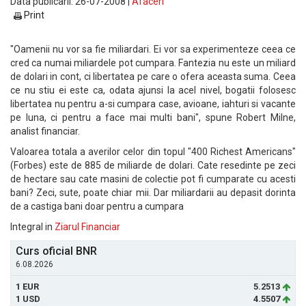
Data publicarii: 26-07-2008 |
Afaceri
Print
"Oamenii nu vor sa fie miliardari. Ei vor sa experimenteze ceea ce
cred ca numai miliardele pot cumpara. Fantezia nu este un miliard
de dolari in cont, ci libertatea pe care o ofera aceasta suma. Ceea
ce nu stiu ei este ca, odata ajunsi la acel nivel, bogatii folosesc
libertatea nu pentru a-si cumpara case, avioane, iahturi si vacante
pe luna, ci pentru a face mai multi bani", spune Robert Milne,
analist financiar.
Valoarea totala a averilor celor din topul "400 Richest Americans"
(Forbes) este de 885 de miliarde de dolari. Cate resedinte pe zeci
de hectare sau cate masini de colectie pot fi cumparate cu acesti
bani? Zeci, sute, poate chiar mii. Dar miliardarii au depasit dorinta
de a castiga bani doar pentru a cumpara
Integral in
Ziarul Financiar
Curs oficial BNR
6.08.2026
1 EUR
5.2513
1 USD
4.5507