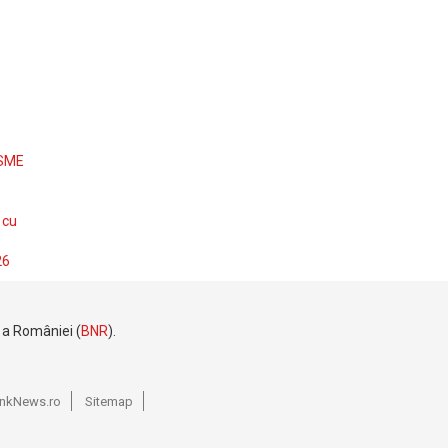
 SME
 cu
26
e a României (
BNR
).
BankNews.ro
Sitemap