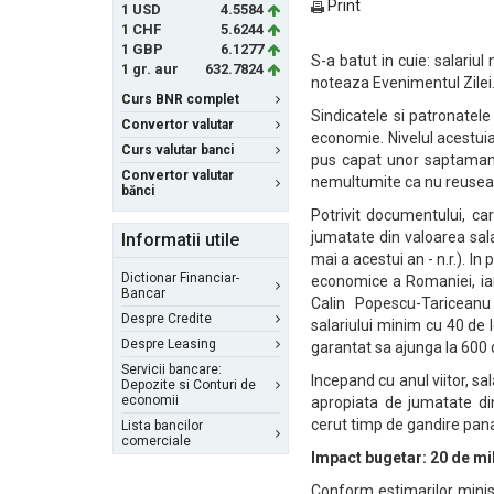
Print
1 USD
4.5584
1 CHF
5.6244
1 GBP
6.1277
S-a batut in cuie: salariu
1 gr. aur
632.7824
noteaza Evenimentul Zilei
Curs BNR complet
Sindicatele si patronatele
Convertor valutar
economie. Nivelul acestuia 
Curs valutar banci
pus capat unor saptamani i
Convertor valutar
nemultumite ca nu reuseau
bănci
Potrivit documentului, ca
jumatate din valoarea sala
Informatii utile
mai a acestui an - n.r.). In 
Dictionar Financiar-
economice a Romaniei, iar 
Bancar
Calin Popescu-Tariceanu
Despre Credite
salariului minim cu 40 de
Despre Leasing
garantat sa ajunga la 600 d
Servicii bancare:
Incepand cu anul viitor, sa
Depozite si Conturi de
economii
apropiata de jumatate din
cerut timp de gandire pana
Lista bancilor
comerciale
Impact bugetar: 20 de mi
Conform estimarilor minis