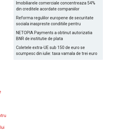
Bucurestiului
Imobiliarele comerciale concentreaza 54%
din creditele acordate companiilor
nefinanciare
Reforma regulilor europene de securitate
sociala inaspreste conditiile pentru
detasarea salariatilor
NETOPIA Payments a obtinut autorizatia
BNR de institutie de plata
Coletele extra-UE sub 150 de euro se
scumpesc din iulie: taxa vamala de trei euro
pe articol, adaugata la taxa logistica
e
ntru
lui