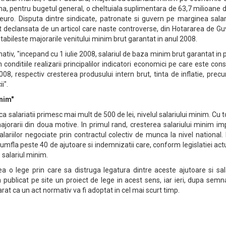
na, pentru bugetul general, o cheltuiala suplimentara de 63,7 milioane d
euro. Disputa dintre sindicate, patronate si guvern pe marginea salar
declansata de un articol care naste controverse, din Hotararea de Gu
tabileste majorarile venitului minim brut garantat in anul 2008.
rmativ, "incepand cu 1 iulie 2008, salariul de baza minim brut garantat in 
 in conditiile realizarii principalilor indicatori economici pe care este cons
08, respectiv cresterea produsului intern brut, tinta de inflatie, prec
i".
inim"
ca salariatii primesc mai mult de 500 de lei, nivelul salariului minim. Cu 
jorarii din doua motive. In primul rand, cresterea salariului minim im
ariilor negociate prin contractul colectiv de munca la nivel national. 
 umfla peste 40 de ajutoare si indemnizatii care, conform legislatiei act
 salariul minim.
a o lege prin care sa distruga legatura dintre aceste ajutoare si sal
 publicat pe site un proiect de lege in acest sens, iar ieri, dupa sem
rat ca un act normativ va fi adoptat in cel mai scurt timp.