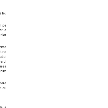
 lei,
im pe
eri a
telor
zenta
 luna
atiei
ierul
area
minim
loare
le au
de la