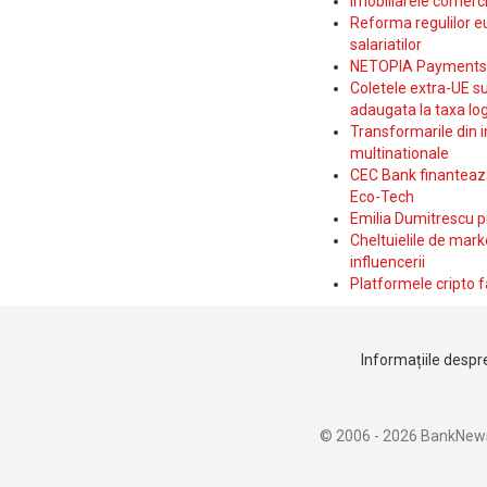
Imobiliarele comerc
Reforma regulilor e
salariatilor
NETOPIA Payments a 
Coletele extra-UE su
adaugata la taxa log
Transformarile din i
multinationale
CEC Bank finanteaza 
Eco-Tech
Emilia Dumitrescu p
Cheltuielile de marke
influencerii
Platformele cripto f
Informațiile despre
© 2006 - 2026 BankNew