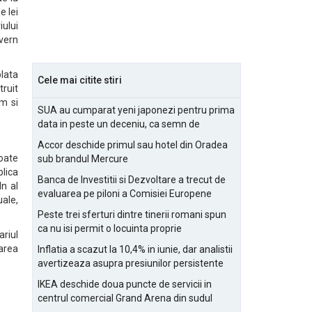
e lei
iului
vern
plata
Cele mai citite stiri
truit
um si
SUA au cumparat yeni japonezi pentru prima
data in peste un deceniu, ca semn de
prietenie
Accor deschide primul sau hotel din Oradea
toate
sub brandul Mercure
plica
Banca de Investitii si Dezvoltare a trecut de
In al
evaluarea pe piloni a Comisiei Europene
uale,
Peste trei sferturi dintre tinerii romani spun
ca nu isi permit o locuinta proprie
ariul
narea
Inflatia a scazut la 10,4% in iunie, dar analistii
avertizeaza asupra presiunilor persistente
pentru IMM-uri
IKEA deschide doua puncte de servicii in
centrul comercial Grand Arena din sudul