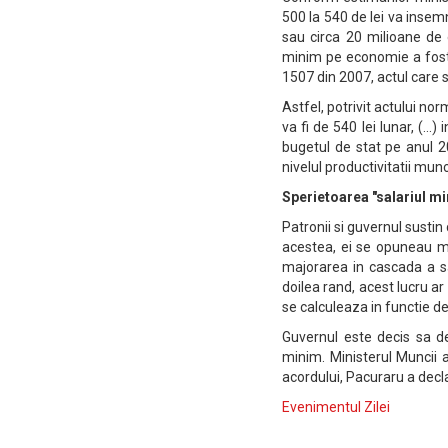
500 la 540 de lei va insem
sau circa 20 milioane de 
minim pe economie a fost 
1507 din 2007, actul care s
Astfel, potrivit actului no
va fi de 540 lei lunar, (...)
bugetul de stat pe anul 20
nivelul productivitatii munci
Sperietoarea "salariul m
Patronii si guvernul sustin 
acestea, ei se opuneau ma
majorarea in cascada a sal
doilea rand, acest lucru ar
se calculeaza in functie de
Guvernul este decis sa de
minim. Ministerul Muncii a
acordului, Pacuraru a decla
Evenimentul Zilei