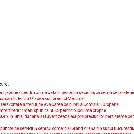
s.ro:
i japonezi pentru prima data in peste un deceniu, ca semn de prieteni
ul sau hotel din Oradea sub brandul Mercure
si Dezvoltare a trecut de evaluarea pe piloni a Comisiei Europene
intre tinerii romani spun ca nu isi permit o locuinta proprie
10,4% in iunie, dar analistii avertizeaza asupra presiunilor persistente pe
uncte de servicii in centrul comercial Grand Arena din sudul Bucurestiu