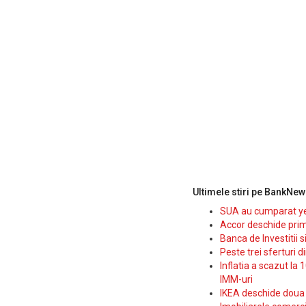
Ultimele stiri pe BankNew
SUA au cumparat yen
Accor deschide prim
Banca de Investitii 
Peste trei sferturi d
Inflatia a scazut la 
IMM-uri
IKEA deschide doua p