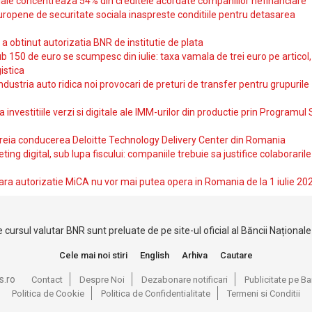
iale concentreaza 54% din creditele acordate companiilor nefinanciare
uropene de securitate sociala inaspreste conditiile pentru detasarea
obtinut autorizatia BNR de institutie de plata
b 150 de euro se scumpesc din iulie: taxa vamala de trei euro pe articol,
istica
ndustria auto ridica noi provocari de preturi de transfer pentru grupurile
investitiile verzi si digitale ale IMM-urilor din productie prin Programul
reia conducerea Deloitte Technology Delivery Center din Romania
ting digital, sub lupa fiscului: companiile trebuie sa justifice colaborarile
ara autorizatie MiCA nu vor mai putea opera in Romania de la 1 iulie 20
 cursul valutar BNR sunt preluate de pe site-ul oficial al Băncii Național
Cele mai noi stiri
English
Arhiva
Cautare
s.ro
Contact
Despre Noi
Dezabonare notificari
Publicitate pe 
Politica de Cookie
Politica de Confidentialitate
Termeni si Conditii