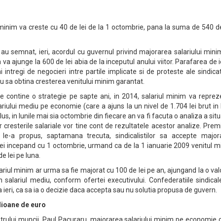
l minim va creste cu 40 de lei de la 1 octombrie, pana la suma de 540 de
.
 au semnat, ieri, acordul cu guvernul privind majorarea salariului min
va ajunge la 600 de lei abia de la inceputul anului viitor. Parafarea de i
ntregi de negocieri intre partile implicate si de proteste ale sindica
 sa obtina cresterea venitului minim garantat.
re contine o strategie pe sapte ani, in 2014, salariul minim va repre
riului mediu pe economie (care a ajuns la un nivel de 1.704 lei brut in
plus, in lunile mai sia octombrie din fiecare an va fi facuta o analiza a situ
cresterile salariale vor tine cont de rezultatele acestor analize. Prem
 le-a propus, saptamana trecuta, sindicalistilor sa accepte major
 lei incepand cu 1 octombrie, urmand ca de la 1 ianuarie 2009 venitul 
e lei pe luna.
lariul minim ar urma sa fie majorat cu 100 de lei pe an, ajungand la o va
 salariul mediu, conform ofertei executivului. Confederatiile sindica
 ieri, ca sa ia o decizie daca accepta sau nu solutia propusa de guvern.
lioane de euro
trului muncii, Paul Pacuraru, majorarea salariului minim pe economie 