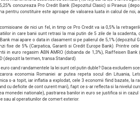
,25% concureaza Pro Credit Bank (Depozitul Clasic) si Piraeus (depoz
a pentru constituire este aproape de valoarea luata in calcul de noi, 
misioane de nici un fel, in timp ce Pro Credit va ia 0,5% la retrageri
tiilor in care banii sunt retrasi la mai putin de 5 zile de la scadenta,
Bank mai apare o data in clasament si pe palierul de 5,1% (depozitul G
nzi fixe de 5% (Carpatica, Garanti si Credit Europe Bank). Printre cel
ntii in euro regasim ABN AMRO (dobanda de 1,3%), Raiffeisen Bank (
D (depozit la termen, transa Standard).
n euro cand randamentele la lei sunt cel putin duble? Daca excludem sce
carora economia Romaniei ar putea repeta socul din Lituania, Leto
ca s-a topit, iar inflatia a explodat, cele 3 economii fiind bazate, la r
d cu deficite de cont curent mari), fapt ce s-ar reflecta si la nivelul cur
a monedei nationale), pastrarea banilor in euro se justifica si in cazul
re sau al operatiunilor de comert exterior.