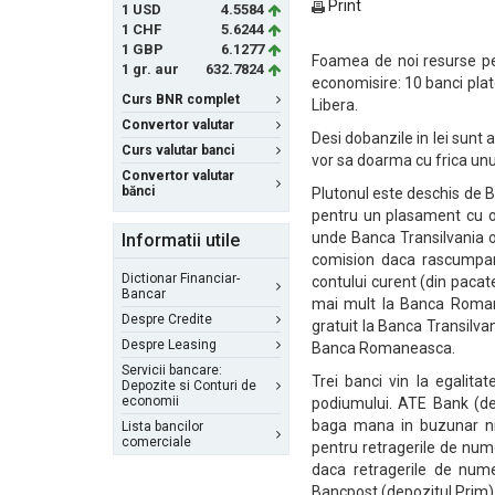
Print
1 USD
4.5584
1 CHF
5.6244
1 GBP
6.1277
Foamea de noi resurse pe
1 gr. aur
632.7824
economisire: 10 banci pla
Curs BNR complet
Libera.
Convertor valutar
Desi dobanzile in lei sunt
Curs valutar banci
vor sa doarma cu frica unu
Convertor valutar
bănci
Plutonul este deschis de 
pentru un plasament cu o 
unde Banca Transilvania 
Informatii utile
comision daca rascumpara
Dictionar Financiar-
contului curent (din pacat
Bancar
mai mult la Banca Romanea
Despre Credite
gratuit la Banca Transilvani
Despre Leasing
Banca Romaneasca.
Servicii bancare:
Trei banci vin la egalita
Depozite si Conturi de
economii
podiumului. ATE Bank (de
baga mana in buzunar nic
Lista bancilor
comerciale
pentru retragerile de num
daca retragerile de nume
Bancpost (depozitul Prim) e