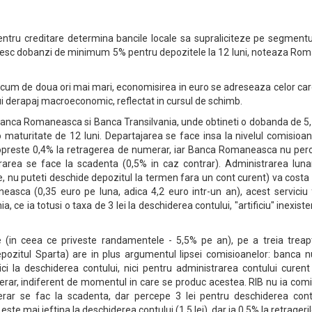
ntru creditare determina bancile locale sa supraliciteze pe segmentu
tesc dobanzi de minimum 5% pentru depozitele la 12 luni, noteaza Rom
 acum de doua ori mai mari, economisirea in euro se adreseaza celor ca
i derapaj macroeconomic, reflectat in cursul de schimb.
Banca Romaneasca si Banca Transilvania, unde obtineti o dobanda de 5
maturitate de 12 luni. Departajarea se face insa la nivelul comisioan
opreste 0,4% la retragerea de numerar, iar Banca Romaneasca nu per
rea se face la scadenta (0,5% in caz contrar). Administrarea luna
e, nu puteti deschide depozitul la termen fara un cont curent) va costa
sca (0,35 euro pe luna, adica 4,2 euro intr-un an), acest serviciu f
a, ce ia totusi o taxa de 3 lei la deschiderea contului, "artificiu" inexiste
te (in ceea ce priveste randamentele - 5,5% pe an), pe a treia treap
pozitul Sparta) are in plus argumentul lipsei comisioanelor: banca n
i la deschiderea contului, nici pentru administrarea contului curent
erar, indiferent de momentul in care se produc acestea. RIB nu ia com
rar se fac la scadenta, dar percepe 3 lei pentru deschiderea contu
ste mai ieftina la deschiderea contului (1,5 lei), dar ia 0,5% la retrageri