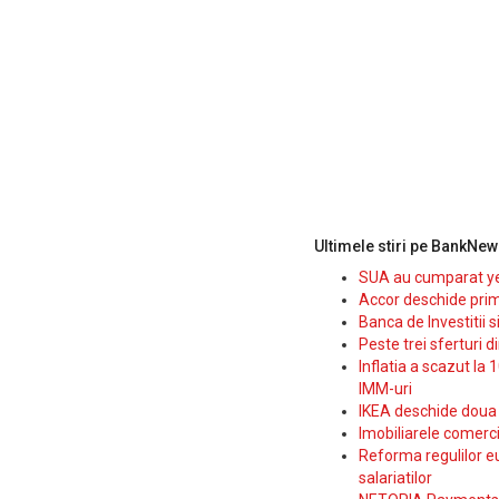
Ultimele stiri pe BankNew
SUA au cumparat yen
Accor deschide prim
Banca de Investitii 
Peste trei sferturi d
Inflatia a scazut la 
IMM-uri
IKEA deschide doua p
Imobiliarele comerc
Reforma regulilor e
salariatilor