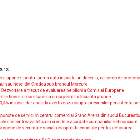
s.ro:
i japonezi pentru prima data in peste un deceniu, ca semn de prieteni
ul sau hotel din Oradea sub brandul Mercure
si Dezvoltare a trecut de evaluarea pe piloni a Comisiei Europene
intre tinerii romani spun ca nu isi permit o locuinta proprie
10,4% in iunie, dar analistii avertizeaza asupra presiunilor persistente pe
uncte de servicii in centrul comercial Grand Arena din sudul Bucurestiu
iale concentreaza 54% din creditele acordate companiilor nefinanciare
uropene de securitate sociala inaspreste conditiile pentru detasarea