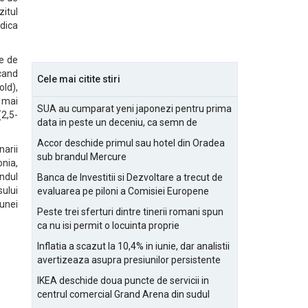
itul
adica
le de
 cand
Cele mai citite stiri
old),
e mai
SUA au cumparat yeni japonezi pentru prima
2,5-
data in peste un deceniu, ca semn de
prietenie
Accor deschide primul sau hotel din Oradea
narii
sub brandul Mercure
nia,
andul
Banca de Investitii si Dezvoltare a trecut de
sului
evaluarea pe piloni a Comisiei Europene
 unei
Peste trei sferturi dintre tinerii romani spun
ca nu isi permit o locuinta proprie
Inflatia a scazut la 10,4% in iunie, dar analistii
avertizeaza asupra presiunilor persistente
pentru IMM-uri
IKEA deschide doua puncte de servicii in
centrul comercial Grand Arena din sudul