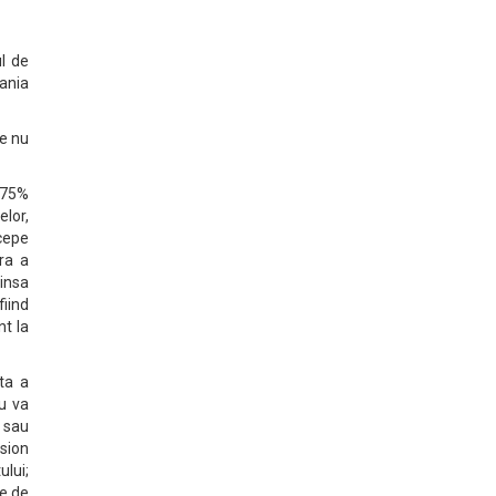
l de
ania
re nu
,75%
elor,
cepe
ra a
 insa
iind
nt la
ta a
u va
 sau
ision
lui;
le de