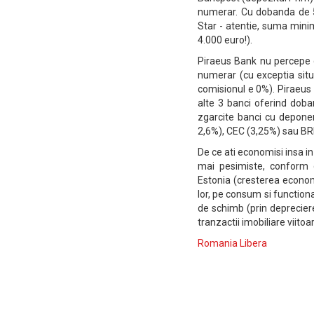
numerar. Cu dobanda de 5
Star - atentie, suma minim
4.000 euro!).
Piraeus Bank nu percepe co
numerar (cu exceptia situa
comisionul e 0%). Piraeus 
alte 3 banci oferind doba
zgarcite banci cu depone
2,6%), CEC (3,25%) sau BR
De ce ati economisi insa i
mai pesimiste, conform 
Estonia (cresterea economi
lor, pe consum si functionan
de schimb (prin depreciere
tranzactii imobiliare viitoa
Romania Libera