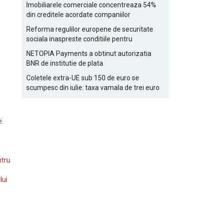
Bucurestiului
Imobiliarele comerciale concentreaza 54%
din creditele acordate companiilor
nefinanciare
Reforma regulilor europene de securitate
sociala inaspreste conditiile pentru
detasarea salariatilor
NETOPIA Payments a obtinut autorizatia
BNR de institutie de plata
Coletele extra-UE sub 150 de euro se
scumpesc din iulie: taxa vamala de trei euro
pe articol, adaugata la taxa logistica
e
ntru
lui