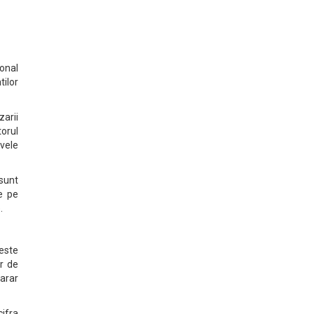
onal
tilor
zarii
torul
ivele
sunt
e pe
.
peste
r de
marar
cifra