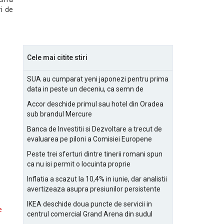
ri de
Cele mai citite stiri
SUA au cumparat yeni japonezi pentru prima
data in peste un deceniu, ca semn de
prietenie
Accor deschide primul sau hotel din Oradea
sub brandul Mercure
Banca de Investitii si Dezvoltare a trecut de
evaluarea pe piloni a Comisiei Europene
Peste trei sferturi dintre tinerii romani spun
ca nu isi permit o locuinta proprie
Inflatia a scazut la 10,4% in iunie, dar analistii
avertizeaza asupra presiunilor persistente
pentru IMM-uri
IKEA deschide doua puncte de servicii in
e
centrul comercial Grand Arena din sudul