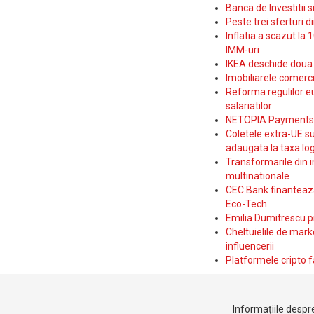
Banca de Investitii 
Peste trei sferturi d
Inflatia a scazut la 
IMM-uri
IKEA deschide doua p
Imobiliarele comerc
Reforma regulilor e
salariatilor
NETOPIA Payments a 
Coletele extra-UE su
adaugata la taxa log
Transformarile din i
multinationale
CEC Bank finanteaza 
Eco-Tech
Emilia Dumitrescu p
Cheltuielile de marke
influencerii
Platformele cripto f
Informațiile despre