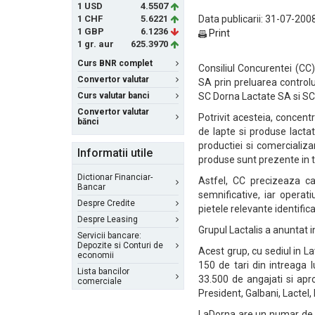
1 USD
4.5507
1 CHF
5.6221
Data publicarii: 31-07-2008
1 GBP
6.1236
Print
1 gr. aur
625.3970
Curs BNR complet
Consiliul Concurentei (CC
Convertor valutar
SA prin preluarea controlu
Curs valutar banci
SC Dorna Lactate SA si SC 
Convertor valutar
Potrivit acesteia, concentr
bănci
de lapte si produse lacta
productiei si comercializa
Informatii utile
produse sunt prezente in to
Dictionar Financiar-
Astfel, CC precizeaza ca
Bancar
semnificative, iar opera
Despre Credite
pietele relevante identific
Despre Leasing
Grupul Lactalis a anuntat i
Servicii bancare:
Depozite si Conturi de
Acest grup, cu sediul in La
economii
150 de tari din intreaga
Lista bancilor
33.500 de angajati si apr
comerciale
President, Galbani, Lactel,
LaDorna are un numar de 12