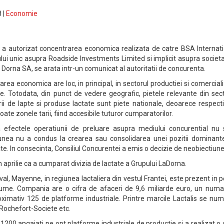
 |
Economie
) a autorizat concentrarea economica realizata de catre BSA Internati
lui unic asupra Roadside Investments Limited si implicit asupra societa
Dorna SA, se arata intr-un comunicat al autoritatii de concurenta.
area economica are loc, in principal, in sectorul productiei si comerciali
te. Totodata, din punct de vedere geografic, pietele relevante din sec
rii de lapte si produse lactate sunt piete nationale, deoarece respect
ate zonele tarii, fiind accesibile tuturor cumparatorilor.
 efectele operatiunii de preluare asupra mediului concurential nu 
tiunea nu a condus la crearea sau consolidarea unei pozitii dominant
ate. In consecinta, Consiliul Concurentei a emis o decizie de neobiectiune
n aprilie ca a cumparat divizia de lactate a Grupului LaDorna.
val, Mayenne, in regiunea lactaliera din vestul Frantei, este prezent in 
 lume. Compania are o cifra de afaceri de 9,6 miliarde euro, un numa
oximativ 125 de platforme industriale. Printre marcile Lactalis se nu
 Rochefort-Societe etc.
00 angajati pe opt platforme industriale de productie si a realizat o 