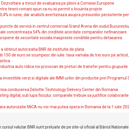
si Dezvoltare a trecut de evaluarea pe piloni a Comisiei Europene
intre tinerii romani spun ca nu isi permit o locuinta proprie
10,4% in iunie, dar analistii avertizeaza asupra presiunilor persistente pe
uncte de servicii in centrul comercial Grand Arena din sudul Bucurestiu
iale concentreaza 54% din creditele acordate companiilor nefinanciare
uropene de securitate sociala inaspreste conditiile pentru detasarea
obtinut autorizatia BNR de institutie de plata
b 150 de euro se scumpesc din iulie: taxa vamala de trei euro pe articol,
istica
ndustria auto ridica noi provocari de preturi de transfer pentru grupurile
investitiile verzi si digitale ale IMM-urilor din productie prin Programul
reia conducerea Deloitte Technology Delivery Center din Romania
ting digital, sub lupa fiscului: companiile trebuie sa justifice colaborarile
ara autorizatie MiCA nu vor mai putea opera in Romania de la 1 iulie 20
 cursul valutar BNR sunt preluate de pe site-ul oficial al Băncii Național