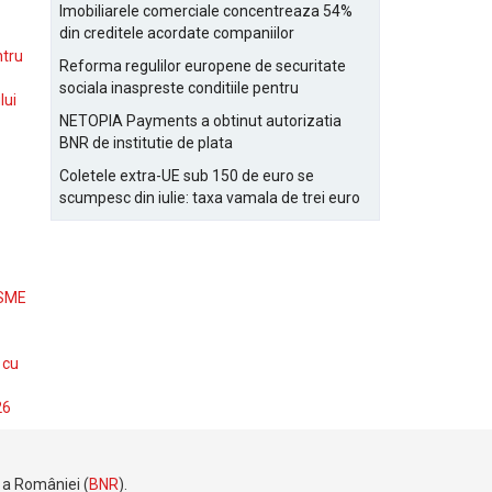
Bucurestiului
Imobiliarele comerciale concentreaza 54%
din creditele acordate companiilor
nefinanciare
ntru
Reforma regulilor europene de securitate
sociala inaspreste conditiile pentru
lui
detasarea salariatilor
NETOPIA Payments a obtinut autorizatia
BNR de institutie de plata
Coletele extra-UE sub 150 de euro se
scumpesc din iulie: taxa vamala de trei euro
pe articol, adaugata la taxa logistica
 SME
 cu
26
e a României (
BNR
).