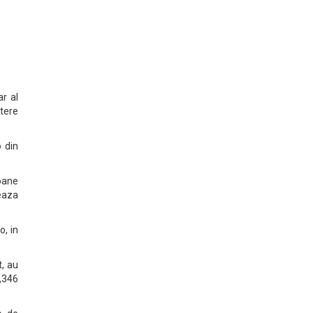
r al
stere
o din
ioane
reaza
o, in
, au
5,346