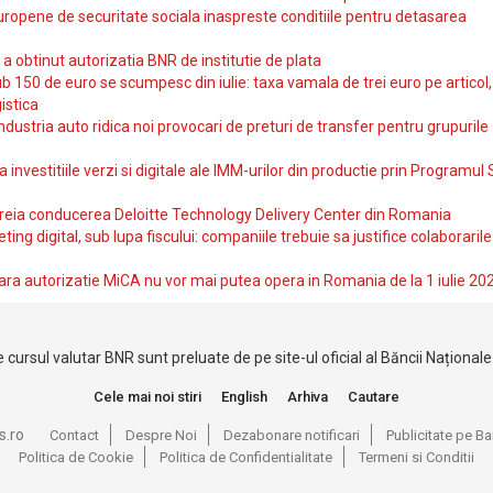
uropene de securitate sociala inaspreste conditiile pentru detasarea
obtinut autorizatia BNR de institutie de plata
b 150 de euro se scumpesc din iulie: taxa vamala de trei euro pe articol,
istica
ndustria auto ridica noi provocari de preturi de transfer pentru grupurile
investitiile verzi si digitale ale IMM-urilor din productie prin Programul
reia conducerea Deloitte Technology Delivery Center din Romania
ting digital, sub lupa fiscului: companiile trebuie sa justifice colaborarile
ara autorizatie MiCA nu vor mai putea opera in Romania de la 1 iulie 20
 cursul valutar BNR sunt preluate de pe site-ul oficial al Băncii Național
Cele mai noi stiri
English
Arhiva
Cautare
s.ro
Contact
Despre Noi
Dezabonare notificari
Publicitate pe 
Politica de Cookie
Politica de Confidentialitate
Termeni si Conditii