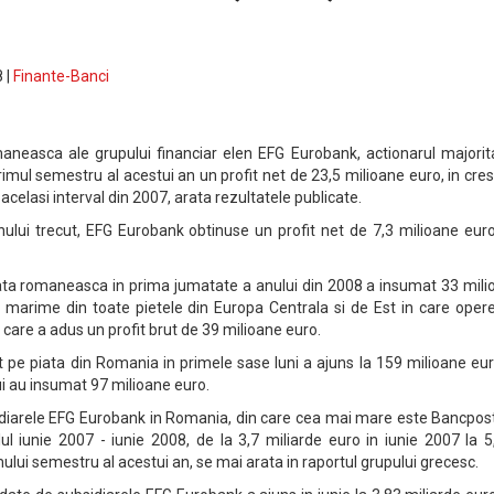
 |
Finante-Banci
aneasca ale grupului financiar elen EFG Eurobank, actionarul majorita
imul semestru al acestui an un profit net de 23,5 milioane euro, in cre
 acelasi interval din 2007, arata rezultatele publicate.
anului trecut, EFG Eurobank obtinuse un profit net de 7,3 milioane eur
piata romaneasca in prima jumatate a anului din 2008 a insumat 33 mil
ca marime din toate pietele din Europa Centrala si de Est in care ope
 care a adus un profit brut de 39 milioane euro.
t pe piata din Romania in primele sase luni a ajuns la 159 milioane eur
ui au insumat 97 milioane euro.
idiarele EFG Eurobank in Romania, din care cea mai mare este Bancpost
lul iunie 2007 - iunie 2008, de la 3,7 miliarde euro in iunie 2007 la 
imului semestru al acestui an, se mai arata in raportul grupului grecesc.