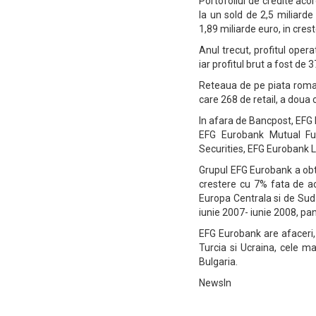
Portofoliul de credite aco
la un sold de 2,5 miliarde
1,89 miliarde euro, in cres
Anul trecut, profitul oper
iar profitul brut a fost de 
Reteaua de pe piata romane
care 268 de retail, a doua
In afara de Bancpost, EFG 
EFG Eurobank Mutual F
Securities, EFG Eurobank 
Grupul EFG Eurobank a obti
crestere cu 7% fata de ace
Europa Centrala si de Sud-
iunie 2007- iunie 2008, pan
EFG Eurobank are afaceri, 
Turcia si Ucraina, cele ma
Bulgaria.
NewsIn