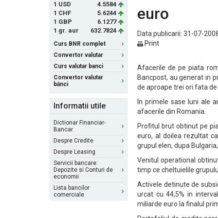
1 USD
4.5584
euro
1 CHF
5.6244
1 GBP
6.1277
1 gr. aur
632.7824
Data publicarii: 31-07-2008
Print
Curs BNR complet
Convertor valutar
Curs valutar banci
Afacerile de pe piata rom
Bancpost, au generat in pr
Convertor valutar
bănci
de aproape trei ori fata de
In primele sase luni ale 
Informatii utile
afacerile din Romania.
Dictionar Financiar-
Profitul brut obtinut pe 
Bancar
euro, al doilea rezultat 
Despre Credite
grupul elen, dupa Bulgaria,
Despre Leasing
Venitul operational obtinu
Servicii bancare:
timp ce cheltuielile grupul
Depozite si Conturi de
economii
Activele detinute de subs
Lista bancilor
urcat cu 44,5% in interva
comerciale
miliarde euro la finalul pr