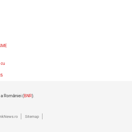
 SME
 cu
26
e a României (
BNR
).
BankNews.ro
Sitemap