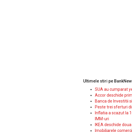
Ultimele stiri pe BankNew
SUA au cumparat yen
Accor deschide prim
Banca de Investitii 
Peste trei sferturi d
Inflatia a scazut la 
IMM-uri
IKEA deschide doua p
Imobiliarele comerc