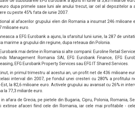
rdate de subsidiarele EFG Eurobank a ajuns in iunie la 3,83 miliarde eur
 euro dupa primele sase luni ale anului trecut, iar cel al depozitelor a 
tere cu peste 45% fata de iunie 2007.
ational al afacerilor grupului elen din Romania a insumat 246 milioane 
37 milioane euro.
asca a EFG Eurobank a ajuns, la sfarsitul lunii iunie, la 287 de unitati
 ca marime a grupului din regiune, dupa reteaua din Polonia.
Eurobank mai detine in Romania si alte companii: Euroline Retail Service
unds Management Romania SAI, EFG Eurobank Finance, EFG Euro
Leasing, EFG Eurobank Property Services sau EFG IT Shared Services.
nut, in primul trimestru al acestui an, un profit net de 436 milioane eur
lasi interval din 2007, pe fondul unei cresteri cu 280% a profitului n
Est, la 82,6 milioane euro. Activele grupului au avansat cu 26% in inter
a la 77,3 miliarde euro.
in afara de Grecia, pe pietele din Bugaria, Cipru, Polonia, Romania, Se
i extinse afaceri fiind cele din Romania, iar cele mai profitabile - cel