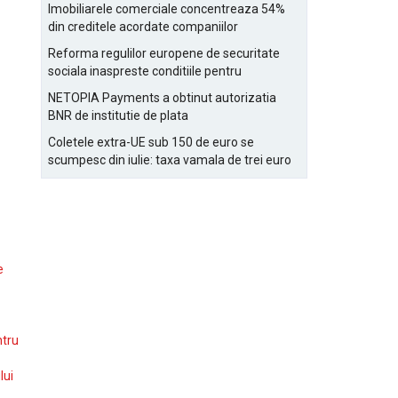
Bucurestiului
Imobiliarele comerciale concentreaza 54%
din creditele acordate companiilor
nefinanciare
Reforma regulilor europene de securitate
sociala inaspreste conditiile pentru
detasarea salariatilor
NETOPIA Payments a obtinut autorizatia
BNR de institutie de plata
Coletele extra-UE sub 150 de euro se
scumpesc din iulie: taxa vamala de trei euro
pe articol, adaugata la taxa logistica
e
ntru
lui