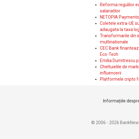
Reforma regulilor e
salariatilor
NETOPIA Payments a 
Coletele extra-UE su
adaugata la taxa log
Transformarile din i
multinationale
CEC Bank finanteaza 
Eco-Tech
Emilia Dumitrescu p
Cheltuielile de marke
influencerii
Platformele cripto f
Informațiile despre
© 2006 - 2026 BankNew