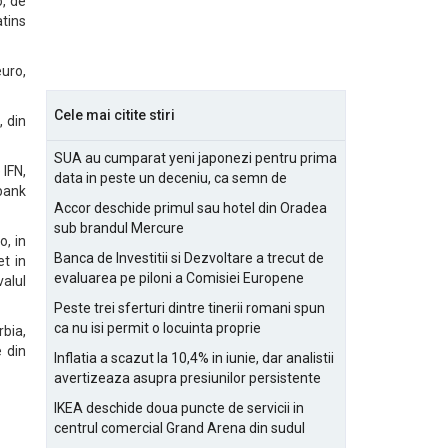
o, de
atins
euro,
Cele mai citite stiri
, din
SUA au cumparat yeni japonezi pentru prima
 IFN,
data in peste un deceniu, ca semn de
bank
prietenie
Accor deschide primul sau hotel din Oradea
sub brandul Mercure
o, in
Banca de Investitii si Dezvoltare a trecut de
et in
evaluarea pe piloni a Comisiei Europene
valul
Peste trei sferturi dintre tinerii romani spun
ca nu isi permit o locuinta proprie
rbia,
e din
Inflatia a scazut la 10,4% in iunie, dar analistii
avertizeaza asupra presiunilor persistente
pentru IMM-uri
IKEA deschide doua puncte de servicii in
centrul comercial Grand Arena din sudul