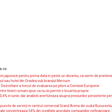
s.ro:
i japonezi pentru prima data in peste un deceniu, ca semn de prieteni
ul sau hotel din Oradea sub brandul Mercure
si Dezvoltare a trecut de evaluarea pe piloni a Comisiei Europene
intre tinerii romani spun ca nu isi permit o locuinta proprie
10,4% in iunie, dar analistii avertizeaza asupra presiunilor persistente pe
uncte de servicii in centrul comercial Grand Arena din sudul Bucurestiu
iale concentreaza 54% din creditele acordate companiilor nefinanciare